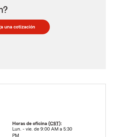
n?
a una cotización
Horas de oficina (
CST
):
Lun. - vie. de 9:00 AM a 5:30
PM