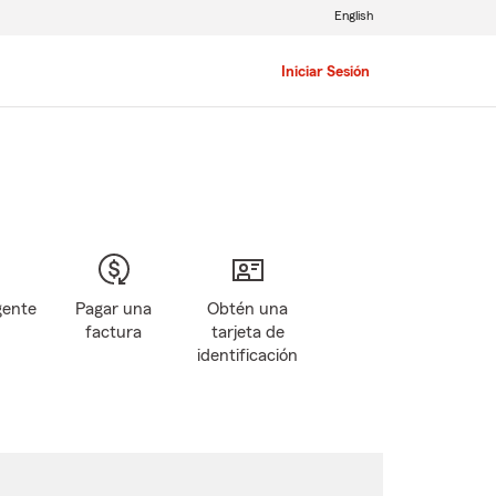
English
Iniciar Sesión
gente
Pagar una
Obtén una
factura
tarjeta de
identificación