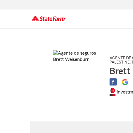
Comienzo
del
contenido
principal
AGENTE DE 
PALESTINE
, 
Brett
Investm