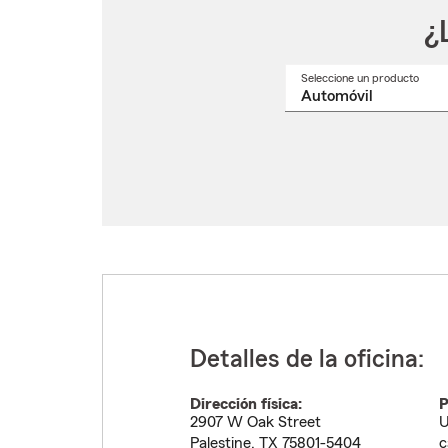
¿
Seleccione un producto
Selec
un
nomb
de
produ
del
menú
despl
Detalles de la oficina:
Dirección física:
P
2907 W Oak Street
U
Palestine
,
TX
75801-5404
c