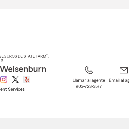
Pasar
al
contenido
principal
®
SEGUROS DE STATE FARM
,
TX
 Weisenburn
Llamar al agente
Email al a
903-723-3577
ent Services