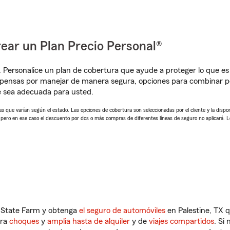
ear un Plan Precio Personal®
. Personalice un plan de cobertura que ayude a proteger lo que es 
mpensas por manejar de manera segura, opciones para combinar p
e sea adecuada para usted.
 que varían según el estado. Las opciones de cobertura son seleccionadas por el cliente y la disponib
, pero en ese caso el descuento por dos o más compras de diferentes líneas de seguro no aplicará. 
n State Farm y obtenga
el seguro de automóviles
en Palestine, TX q
tra
choques
y
amplia hasta de alquiler
y de
viajes compartidos
. Si