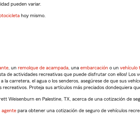
ilidad pueden variar.
tocicleta
hoy mismo.
ante
, un
remolque de acampada
, una
embarcación
o un
vehículo 
ista de actividades recreativas que puede disfrutar con ellos! Los 
a la carretera, el agua o los senderos, asegúrese de que sus vehí
 recreativos. Proteja sus artículos más preciados dondequiera qu
tt Weisenburn en Palestine, TX, acerca de una cotización de segu
n agente
para obtener una cotización de seguro de vehículos recre