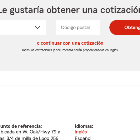
Le gustaría obtener una cotizació
cione
Código postal
Ingresa
Ingresa
Obteng
_____
un
un
re
código
código
cto
o continuar con una cotización
postal
postal
de
de
Todas las cotizaciones y documentos serán proporcionados en inglés.
egable
5
5
dígitos
dígitos
unto de referencia:
Idiomas:
bicada en W. Oak/Hwy 79 a
Inglés
asi 3/4 de milla de Loop 256.
Español