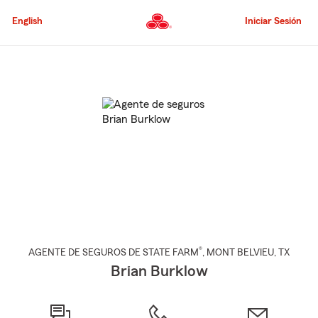
Pasar
al
English
Iniciar Sesión
contenido
principal
Comienzo
del
contenido
principal
®
AGENTE DE SEGUROS DE STATE FARM
,
MONT BELVIEU
, TX
Brian Burklow