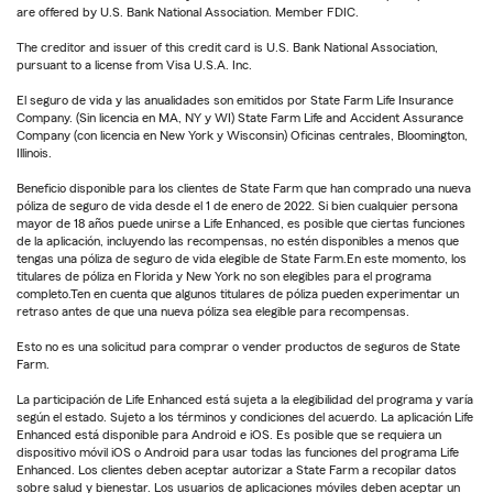
are offered by U.S. Bank National Association. Member FDIC.
The creditor and issuer of this credit card is U.S. Bank National Association,
pursuant to a license from Visa U.S.A. Inc.
El seguro de vida y las anualidades son emitidos por State Farm Life Insurance
Company. (Sin licencia en MA, NY y WI) State Farm Life and Accident Assurance
Company (con licencia en New York y Wisconsin) Oficinas centrales, Bloomington,
Illinois.
Beneficio disponible para los clientes de State Farm que han comprado una nueva
póliza de seguro de vida desde el 1 de enero de 2022. Si bien cualquier persona
mayor de 18 años puede unirse a Life Enhanced, es posible que ciertas funciones
de la aplicación, incluyendo las recompensas, no estén disponibles a menos que
tengas una póliza de seguro de vida elegible de State Farm.En este momento, los
titulares de póliza en Florida y New York no son elegibles para el programa
completo.Ten en cuenta que algunos titulares de póliza pueden experimentar un
retraso antes de que una nueva póliza sea elegible para recompensas.
Esto no es una solicitud para comprar o vender productos de seguros de State
Farm.
La participación de Life Enhanced está sujeta a la elegibilidad del programa y varía
según el estado. Sujeto a los términos y condiciones del acuerdo. La aplicación Life
Enhanced está disponible para Android e iOS. Es posible que se requiera un
dispositivo móvil iOS o Android para usar todas las funciones del programa Life
Enhanced. Los clientes deben aceptar autorizar a State Farm a recopilar datos
sobre salud y bienestar. Los usuarios de aplicaciones móviles deben aceptar un