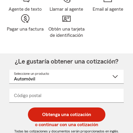
Agente de texto
Llamar al agente
Email al agente
Pagar una factura
Obtén una tarjeta
de identificación
¿Le gustaría obtener una cotización?
Seleccione un producto
Seleccione
un
nombre
de
producto
del
Código postal
Ingresa
Ingresa
_____
menú
un
un
desplegable
código
código
postal
postal
Obtenga una cotización
de
de
5
5
o continuar con una cotización
dígitos
dígitos
Todas las cotizaciones y documentos serán proporcionados en inglés.