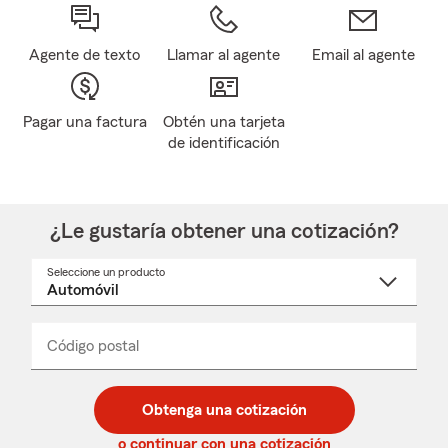
Agente de texto
Llamar al agente
Email al agente
Pagar una factura
Obtén una tarjeta
de identificación
¿Le gustaría obtener una cotización?
Seleccione un producto
Seleccione
un
nombre
de
producto
del
Código postal
Ingresa
Ingresa
_____
menú
un
un
desplegable
código
código
postal
postal
Obtenga una cotización
de
de
5
5
o continuar con una cotización