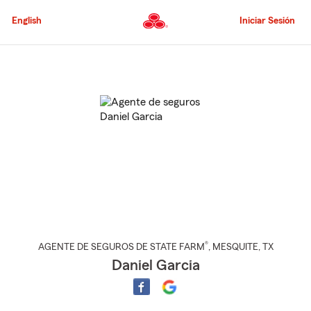
Pasar
al
English
Iniciar Sesión
contenido
principal
Comienzo
del
contenido
principal
®
AGENTE DE SEGUROS DE STATE FARM
,
MESQUITE
, TX
Daniel Garcia