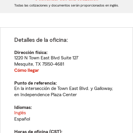
dígitos
dígitos
Todas las cotizaciones y documentos serán proporcionados en inglés.
Detalles de la oficina:
Dirección física:
1220 N Town East Blvd Suite 127
Mesquite
,
TX
75150-4681
Cómo llegar
Punto de referencia:
En la intersección de Town East Blvd. y Galloway,
en Independence Plaza Center
Idiomas:
Inglés
Español
Horas de oficina (
CST
):