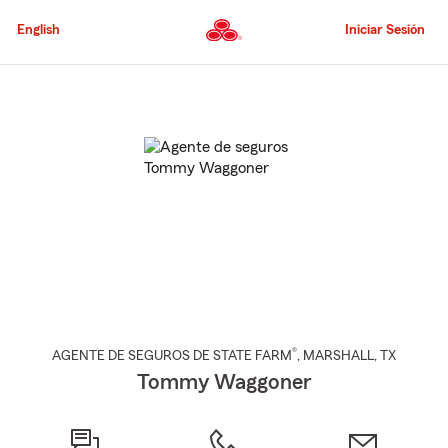
Pasar
al
English
Iniciar Sesión
contenido
principal
Comienzo
del
contenido
principal
®
AGENTE DE SEGUROS DE STATE FARM
,
MARSHALL
, TX
Tommy Waggoner