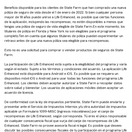
Beneficio disponible para los clientes de State Farm que han comprado una nueva
póliza de seguro de vida desde el 1 de enero de 2022. Si bien cualquier persona
mayor de 18 años puede unirse a Life Enhanced, es posible que ciertas funciones
de la aplicación, incluyendo las recompensas, no estén disponibles a menos que
tengas una póliza de seguro de vida elegible de State Farm.En este momento, los
titulares de póliza en Florida y New York no son elegibles para el programa
completo.Ten en cuenta que algunos titulares de póliza pueden experimentar un
retraso antes de que una nueva póliza sea elegible para recompensas.
Esto no es una solicitud para comprar o vender productos de seguros de State
Farm.
La participación de Life Enhanced está sujeta a la elegibilidad del programa y varía
según el estado. Sujeto a los términos y condiciones del acuerdo. La aplicación Life
Enhanced está disponible para Android e iOS. Es posible que se requiera un
dispositivo móvil iOS o Android para usar todas las funciones del programa Life
Enhanced. Los clientes deben aceptar autorizar a State Farm a recopilar datos
sobre salud y bienestar. Los usuarios de aplicaciones móviles deben aceptar un
acuerdo de licencia.
De conformidad con la ley de impuestos pertinente, State Farm puede enviarte y
presentar ante el Servicio de Impuestos Internos y/u otra autoridad de impuestos
aplicable un Formulario 1099-MISC (ingresos misceláneos) por el canje de
recompensas de Life Enhanced, según corresponda. Tú eres el único responsable
de cualquier consecuencia fiscal que surja del canje de recompensas de Life
Enhanced. State Farm no provee asesoría fiscal ni legal. Es posible que desees
discutir las posibles consecuencias fiscales de tu participación en el programa Life