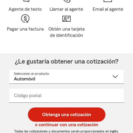
Agente de texto
Llamar al agente
Email al agente
Pagar una factura
Obtén una tarjeta
de identificación
¿Le gustaría obtener una cotización?
Seleccione un producto
Seleccione
un
nombre
de
producto
del
Código postal
Ingresa
Ingresa
_____
menú
un
un
desplegable
código
código
postal
postal
Obtenga una cotización
de
de
5
5
o continuar con una cotización
dígitos
dígitos
Todas las cotizaciones y documentos serán proporcionados en inglés.