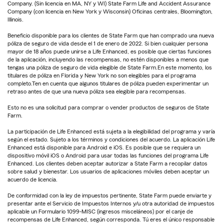
Company. (Sin licencia en MA, NY y WI) State Farm Life and Accident Assurance
Company (con licencia en New York y Wisconsin) Oficinas centrales, Bloomington,
Illinois.
Beneficio disponible para los clientes de State Farm que han comprado una nueva
póliza de seguro de vida desde el 1 de enero de 2022. Si bien cualquier persona
mayor de 18 años puede unirse a Life Enhanced, es posible que ciertas funciones
de la aplicación, incluyendo las recompensas, no estén disponibles a menos que
tengas una póliza de seguro de vida elegible de State Farm.En este momento, los
titulares de póliza en Florida y New York no son elegibles para el programa
completo.Ten en cuenta que algunos titulares de póliza pueden experimentar un
retraso antes de que una nueva póliza sea elegible para recompensas.
Esto no es una solicitud para comprar o vender productos de seguros de State
Farm.
La participación de Life Enhanced está sujeta a la elegibilidad del programa y varía
según el estado. Sujeto a los términos y condiciones del acuerdo. La aplicación Life
Enhanced está disponible para Android e iOS. Es posible que se requiera un
dispositivo móvil iOS o Android para usar todas las funciones del programa Life
Enhanced. Los clientes deben aceptar autorizar a State Farm a recopilar datos
sobre salud y bienestar. Los usuarios de aplicaciones móviles deben aceptar un
acuerdo de licencia.
De conformidad con la ley de impuestos pertinente, State Farm puede enviarte y
presentar ante el Servicio de Impuestos Internos y/u otra autoridad de impuestos
aplicable un Formulario 1099-MISC (ingresos misceláneos) por el canje de
recompensas de Life Enhanced, según corresponda. Tú eres el único responsable