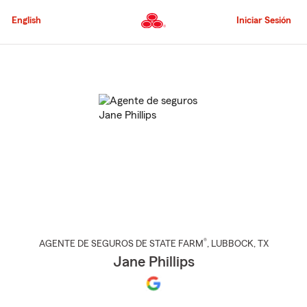
Pasar
al
English
Iniciar Sesión
contenido
principal
Comienzo
del
contenido
principal
®
AGENTE DE SEGUROS DE STATE FARM
,
LUBBOCK
, TX
Jane Phillips