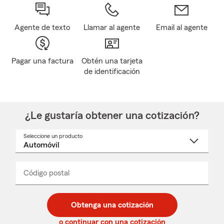
Agente de texto
Llamar al agente
Email al agente
Pagar una factura
Obtén una tarjeta
de identificación
¿Le gustaría obtener una cotización?
Seleccione un producto
Seleccione
un
nombre
de
producto
del
Código postal
Ingresa
Ingresa
_____
menú
un
un
desplegable
código
código
postal
postal
Obtenga una cotización
de
de
5
5
o continuar con una cotización