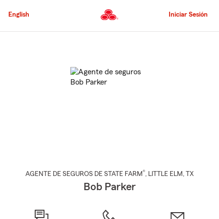
Pasar
al
English
Iniciar Sesión
contenido
principal
Comienzo
del
contenido
principal
®
AGENTE DE SEGUROS DE STATE FARM
,
LITTLE ELM
, TX
Bob Parker