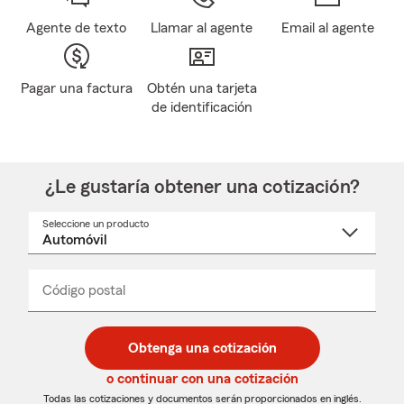
Agente de texto
Llamar al agente
Email al agente
Pagar una factura
Obtén una tarjeta
de identificación
¿Le gustaría obtener una cotización?
Seleccione un producto
Seleccione
un
nombre
de
producto
del
Código postal
Ingresa
Ingresa
_____
menú
un
un
desplegable
código
código
postal
postal
Obtenga una cotización
de
de
5
5
o continuar con una cotización
dígitos
dígitos
Todas las cotizaciones y documentos serán proporcionados en inglés.