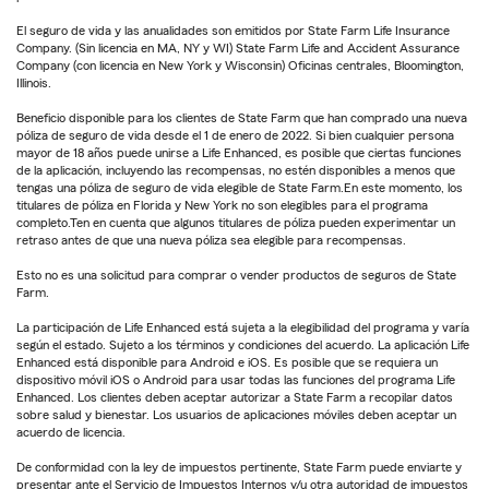
El seguro de vida y las anualidades son emitidos por State Farm Life Insurance
Company. (Sin licencia en MA, NY y WI) State Farm Life and Accident Assurance
Company (con licencia en New York y Wisconsin) Oficinas centrales, Bloomington,
Illinois.
Beneficio disponible para los clientes de State Farm que han comprado una nueva
póliza de seguro de vida desde el 1 de enero de 2022. Si bien cualquier persona
mayor de 18 años puede unirse a Life Enhanced, es posible que ciertas funciones
de la aplicación, incluyendo las recompensas, no estén disponibles a menos que
tengas una póliza de seguro de vida elegible de State Farm.En este momento, los
titulares de póliza en Florida y New York no son elegibles para el programa
completo.Ten en cuenta que algunos titulares de póliza pueden experimentar un
retraso antes de que una nueva póliza sea elegible para recompensas.
Esto no es una solicitud para comprar o vender productos de seguros de State
Farm.
La participación de Life Enhanced está sujeta a la elegibilidad del programa y varía
según el estado. Sujeto a los términos y condiciones del acuerdo. La aplicación Life
Enhanced está disponible para Android e iOS. Es posible que se requiera un
dispositivo móvil iOS o Android para usar todas las funciones del programa Life
Enhanced. Los clientes deben aceptar autorizar a State Farm a recopilar datos
sobre salud y bienestar. Los usuarios de aplicaciones móviles deben aceptar un
acuerdo de licencia.
De conformidad con la ley de impuestos pertinente, State Farm puede enviarte y
presentar ante el Servicio de Impuestos Internos y/u otra autoridad de impuestos