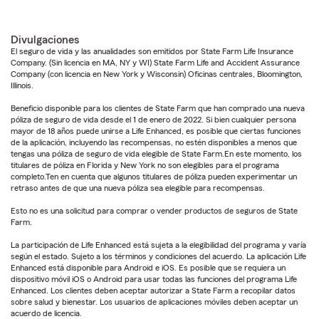
Divulgaciones
El seguro de vida y las anualidades son emitidos por State Farm Life Insurance
Company. (Sin licencia en MA, NY y WI) State Farm Life and Accident Assurance
Company (con licencia en New York y Wisconsin) Oficinas centrales, Bloomington,
Illinois.
Beneficio disponible para los clientes de State Farm que han comprado una nueva
póliza de seguro de vida desde el 1 de enero de 2022. Si bien cualquier persona
mayor de 18 años puede unirse a Life Enhanced, es posible que ciertas funciones
de la aplicación, incluyendo las recompensas, no estén disponibles a menos que
tengas una póliza de seguro de vida elegible de State Farm.En este momento, los
titulares de póliza en Florida y New York no son elegibles para el programa
completo.Ten en cuenta que algunos titulares de póliza pueden experimentar un
retraso antes de que una nueva póliza sea elegible para recompensas.
Esto no es una solicitud para comprar o vender productos de seguros de State
Farm.
La participación de Life Enhanced está sujeta a la elegibilidad del programa y varía
según el estado. Sujeto a los términos y condiciones del acuerdo. La aplicación Life
Enhanced está disponible para Android e iOS. Es posible que se requiera un
dispositivo móvil iOS o Android para usar todas las funciones del programa Life
Enhanced. Los clientes deben aceptar autorizar a State Farm a recopilar datos
sobre salud y bienestar. Los usuarios de aplicaciones móviles deben aceptar un
acuerdo de licencia.