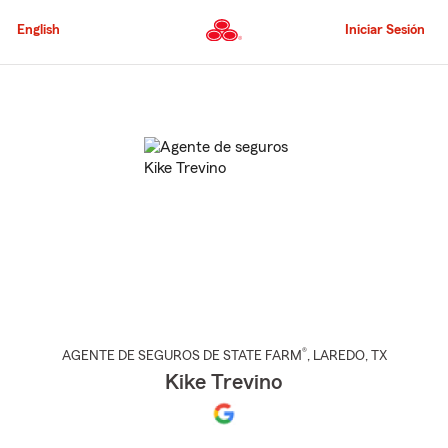
Pasar
al
English
Iniciar Sesión
contenido
principal
Comienzo
del
contenido
principal
®
AGENTE DE SEGUROS DE STATE FARM
,
LAREDO
, TX
Kike Trevino