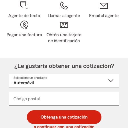
Agente de texto
Llamar al agente
Email al agente
Pagar una factura
Obtén una tarjeta
de identificación
¿Le gustaría obtener una cotización?
Seleccione un producto
Seleccione
un
nombre
de
producto
del
Código postal
Ingresa
Ingresa
_____
menú
un
un
desplegable
código
código
postal
postal
Obtenga una cotización
de
de
5
5
o continuar con una cotización