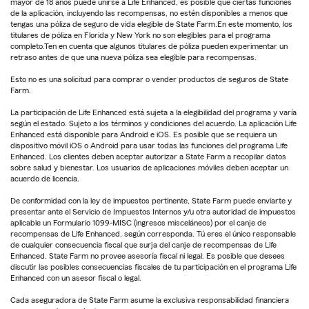
mayor de 18 años puede unirse a Life Enhanced, es posible que ciertas funciones
de la aplicación, incluyendo las recompensas, no estén disponibles a menos que
tengas una póliza de seguro de vida elegible de State Farm.En este momento, los
titulares de póliza en Florida y New York no son elegibles para el programa
completo.Ten en cuenta que algunos titulares de póliza pueden experimentar un
retraso antes de que una nueva póliza sea elegible para recompensas.
Esto no es una solicitud para comprar o vender productos de seguros de State
Farm.
La participación de Life Enhanced está sujeta a la elegibilidad del programa y varía
según el estado. Sujeto a los términos y condiciones del acuerdo. La aplicación Life
Enhanced está disponible para Android e iOS. Es posible que se requiera un
dispositivo móvil iOS o Android para usar todas las funciones del programa Life
Enhanced. Los clientes deben aceptar autorizar a State Farm a recopilar datos
sobre salud y bienestar. Los usuarios de aplicaciones móviles deben aceptar un
acuerdo de licencia.
De conformidad con la ley de impuestos pertinente, State Farm puede enviarte y
presentar ante el Servicio de Impuestos Internos y/u otra autoridad de impuestos
aplicable un Formulario 1099-MISC (ingresos misceláneos) por el canje de
recompensas de Life Enhanced, según corresponda. Tú eres el único responsable
de cualquier consecuencia fiscal que surja del canje de recompensas de Life
Enhanced. State Farm no provee asesoría fiscal ni legal. Es posible que desees
discutir las posibles consecuencias fiscales de tu participación en el programa Life
Enhanced con un asesor fiscal o legal.
Cada aseguradora de State Farm asume la exclusiva responsabilidad financiera