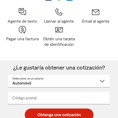
Agente de texto
Llamar al agente
Email al agente
Pagar una factura
Obtén una tarjeta
de identificación
¿Le gustaría obtener una cotización?
Seleccione un producto
Seleccione
un
nombre
de
producto
del
Código postal
Ingresa
Ingresa
_____
menú
un
un
desplegable
código
código
postal
postal
Obtenga una cotización
de
de