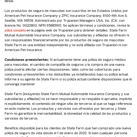
Illinois.
Los productos de seguro de mascotas son suscritos en los Estados Unidos por
American Pet Insurance Company y ZPIC Insurance Company, 6100-4th Ave S,
Seattle, WA 98108. Administrado por Trupanion Managers USA, Inc. (CA: con
licencia No. 0G22803, NPN 9588590). Se aplican términos y condiciones, revise la
póliza completa
en la página web de Trupanion para obtener detalles. State Farm
Mutual Automobile Insurance Company, sus subsidiarias y afiliadas no ofrecen ni
son responsables financieramente por los productos de seguro de mascotas.
State Farm es una entidad independiente y no está afiliada con Trupanion ni con
American Pet Insurance.
Condiciones preexistentes:
Si actualmente tiene una póliza de seguro médico
para mascotas, el cambio de compañía de seguros o la compra de una nueva
póliza podría afectar ciertas disposiciones, tales como las coberturas para
condiciones preexistentes o los deducibles ya establecidos bajo su póliza actual.
Informe a su agente de State Farm si su póliza actual contiene disposiciones que le
convenga mantener.
State Farm (incluyendo State Farm Mutual Automobile Insurance Company y sus
subsidiarias y afiliadas) no se hace responsable y no respalda ni aprueba, implícita
ni explícitamente, el contenido de ningún sitio de terceros al que se haga referencia
en este material. Los productos y servicios son ofrecidos por terceros y State
Farm no garantiza la mercantabilidad, la idoneidad ni la calidad de los productos y
servicios de terceros.
Beneficio disponible para los clientes de State Farm que han comprado una nueva
póliza de seguro de vida desde el 1 de enero de 2022. Si bien cualquier persona