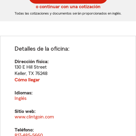
5
5
o continuar con una cotización
dígitos
dígitos
Todas las cotizaciones y documentos serán proporcionados en inglés.
Detalles de la oficina:
Dirección física:
130 E Hill Street
Keller
,
TX
76248
Cómo llegar
Idiomas:
Inglés
Sitio web:
www.clintgoin.com
Teléfono:
817-485-5660