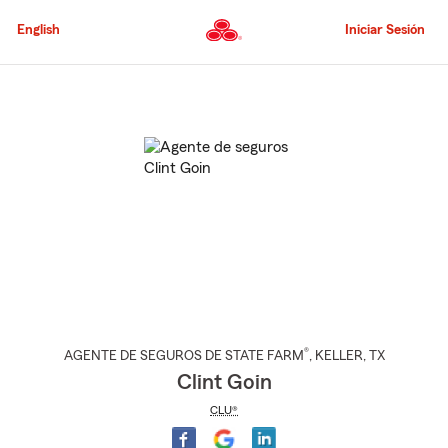
Pasar
al
English
Iniciar Sesión
contenido
principal
Comienzo
del
contenido
principal
®
AGENTE DE SEGUROS DE STATE FARM
,
KELLER
, TX
Clint Goin
CLU®