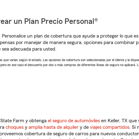
ear un Plan Precio Personal®
. Personalice un plan de cobertura que ayude a proteger lo que es 
mpensas por manejar de manera segura, opciones para combinar p
e sea adecuada para usted.
 que varían según el estado. Las opciones de cobertura son seleccionadas por el cliente y la disponib
, pero en ese caso el descuento por dos o más compras de diferentes líneas de seguro no aplicará. 
n State Farm y obtenga
el seguro de automóviles
en Keller, TX que 
tra
choques
y
amplia hasta de alquiler
y de
viajes compartidos
. Si
s proveemos cobertura de seguro de carros para nuevos conductores