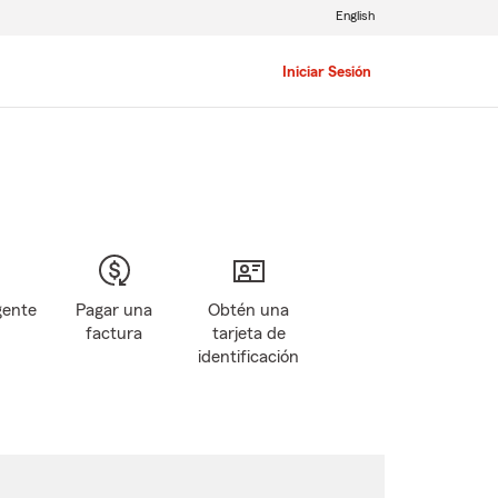
English
Iniciar Sesión
gente
Pagar una
Obtén una
factura
tarjeta de
identificación