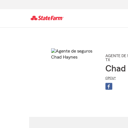
Comienzo
del
contenido
principal
AGENTE DE 
TX
Chad
CPCU®