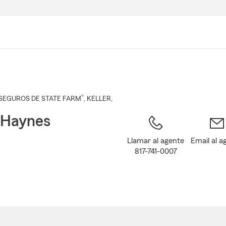
Pasar
al
contenido
principal
®
SEGUROS DE STATE FARM
,
KELLER
,
 Haynes
Llamar al agente
Email al a
817-741-0007