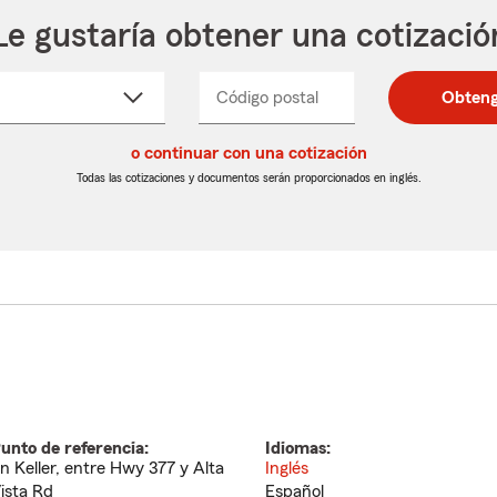
Le gustaría obtener una cotizació
cione
Código postal
Ingresa
Ingresa
Obteng
_____
un
un
re
código
código
cto
o continuar con una cotización
postal
postal
de
de
Todas las cotizaciones y documentos serán proporcionados en inglés.
egable
5
5
dígitos
dígitos
unto de referencia:
Idiomas:
n Keller, entre Hwy 377 y Alta
Inglés
ista Rd
Español