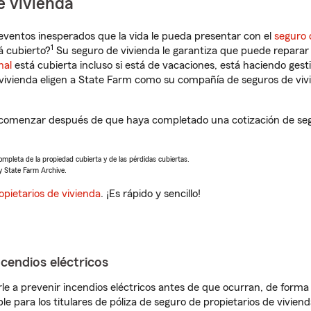
e vivienda
eventos inesperados que la vida le pueda presentar con el
seguro 
1
á cubierto?
Su seguro de vivienda le garantiza que puede reparar 
nal
está cubierta incluso si está de vacaciones, está haciendo gest
vivienda eligen a State Farm como su compañía de seguros de viv
 comenzar después de que haya completado una cotización de segur
completa de la propiedad cubierta y de las pérdidas cubiertas.
y State Farm Archive.
opietarios de vivienda
. ¡Es rápido y sencillo!
ncendios eléctricos
e a prevenir incendios eléctricos antes de que ocurran, de forma 
le para los titulares de póliza de seguro de propietarios de vivie