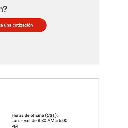
n?
a una cotización
Horas de oficina (
CST
):
Lun. - vie. de 8:30 AM a 5:00
PM