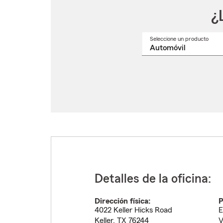
¿
Seleccione un producto
Selec
un
nomb
de
produ
del
menú
despl
Detalles de la oficina:
Dirección física:
P
4022 Keller Hicks Road
E
Keller
,
TX
76244
V