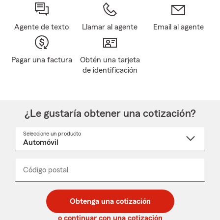
Agente de texto
Llamar al agente
Email al agente
Pagar una factura
Obtén una tarjeta
de identificación
¿Le gustaría obtener una cotización?
Seleccione un producto
Seleccione
un
nombre
de
producto
del
Código postal
Ingresa
Ingresa
_____
menú
un
un
desplegable
código
código
postal
postal
Obtenga una cotización
de
de
5
5
o continuar con una cotización