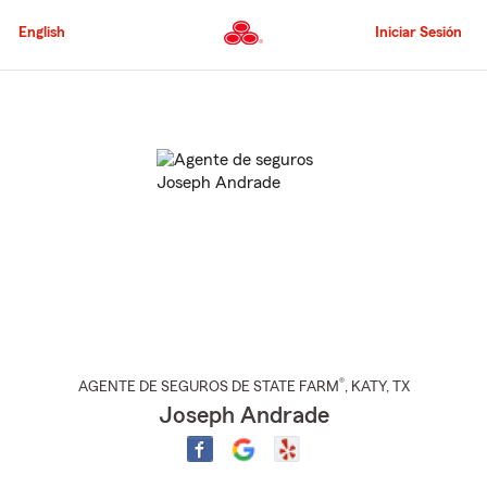
Pasar
al
English
Iniciar Sesión
contenido
principal
Comienzo
del
contenido
principal
®
AGENTE DE SEGUROS DE STATE FARM
,
KATY
, TX
Joseph Andrade