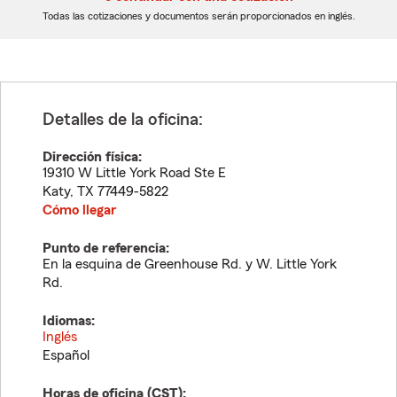
dígitos
dígitos
Todas las cotizaciones y documentos serán proporcionados en inglés.
Detalles de la oficina:
Dirección física:
19310 W Little York Road Ste E
Katy
,
TX
77449-5822
Cómo llegar
Punto de referencia:
En la esquina de Greenhouse Rd. y W. Little York
Rd.
Idiomas:
Inglés
Español
Horas de oficina (
CST
):