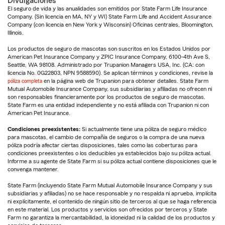
Divulgaciones
El seguro de vida y las anualidades son emitidos por State Farm Life Insurance
Company. (Sin licencia en MA, NY y WI) State Farm Life and Accident Assurance
Company (con licencia en New York y Wisconsin) Oficinas centrales, Bloomington,
Illinois.
Los productos de seguro de mascotas son suscritos en los Estados Unidos por
American Pet Insurance Company y ZPIC Insurance Company, 6100-4th Ave S,
Seattle, WA 98108. Administrado por Trupanion Managers USA, Inc. (CA: con
licencia No. 0G22803, NPN 9588590). Se aplican términos y condiciones, revise la
póliza completa
en la página web de Trupanion para obtener detalles. State Farm
Mutual Automobile Insurance Company, sus subsidiarias y afiliadas no ofrecen ni
son responsables financieramente por los productos de seguro de mascotas.
State Farm es una entidad independiente y no está afiliada con Trupanion ni con
American Pet Insurance.
Condiciones preexistentes:
Si actualmente tiene una póliza de seguro médico
para mascotas, el cambio de compañía de seguros o la compra de una nueva
póliza podría afectar ciertas disposiciones, tales como las coberturas para
condiciones preexistentes o los deducibles ya establecidos bajo su póliza actual.
Informe a su agente de State Farm si su póliza actual contiene disposiciones que le
convenga mantener.
State Farm (incluyendo State Farm Mutual Automobile Insurance Company y sus
subsidiarias y afiliadas) no se hace responsable y no respalda ni aprueba, implícita
ni explícitamente, el contenido de ningún sitio de terceros al que se haga referencia
en este material. Los productos y servicios son ofrecidos por terceros y State
Farm no garantiza la mercantabilidad, la idoneidad ni la calidad de los productos y