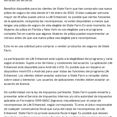
servicios de terceros.
Beneficio disponible para los clientes de State Farm que han comprado una nueva
póliza de seguro de vida desde el 1 de enero de 2022. Si bien cualquier persona
mayor de 18 años puede unirse a Life Enhanced, es posible que ciertas funciones
de la aplicación, incluyendo las recompensas, no estén disponibles a menos que
tengas una póliza de seguro de vida elegible de State Farm.En este momento, los
titulares de póliza en Florida y New York no son elegibles para el programa
completo.Ten en cuenta que algunos titulares de póliza pueden experimentar un
retraso antes de que una nueva póliza sea elegible para recompensas.
Esto no es una solicitud para comprar o vender productos de seguros de State
Farm.
La participación de Life Enhanced está sujeta a la elegibilidad del programa y varía
según el estado. Sujeto a los términos y condiciones del acuerdo. La aplicación Life
Enhanced está disponible para Android e iOS. Es posible que se requiera un
dispositivo móvil iOS o Android para usar todas las funciones del programa Life
Enhanced. Los clientes deben aceptar autorizar a State Farm a recopilar datos
sobre salud y bienestar. Los usuarios de aplicaciones móviles deben aceptar un
acuerdo de licencia.
De conformidad con la ley de impuestos pertinente, State Farm puede enviarte y
presentar ante el Servicio de Impuestos Internos y/u otra autoridad de impuestos
aplicable un Formulario 1099-MISC (ingresos misceláneos) por el canje de
recompensas de Life Enhanced, según corresponda. Tú eres el único responsable
de cualquier consecuencia fiscal que surja del canje de recompensas de Life
Enhanced. State Farm no provee asesoría fiscal ni legal. Es posible que desees