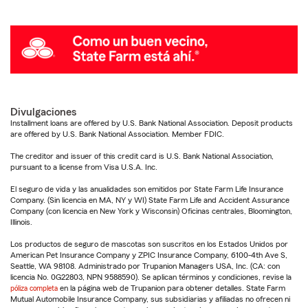
Divulgaciones
Installment loans are offered by U.S. Bank National Association. Deposit products
are offered by U.S. Bank National Association. Member FDIC.
The creditor and issuer of this credit card is U.S. Bank National Association,
pursuant to a license from Visa U.S.A. Inc.
El seguro de vida y las anualidades son emitidos por State Farm Life Insurance
Company. (Sin licencia en MA, NY y WI) State Farm Life and Accident Assurance
Company (con licencia en New York y Wisconsin) Oficinas centrales, Bloomington,
Illinois.
Los productos de seguro de mascotas son suscritos en los Estados Unidos por
American Pet Insurance Company y ZPIC Insurance Company, 6100-4th Ave S,
Seattle, WA 98108. Administrado por Trupanion Managers USA, Inc. (CA: con
licencia No. 0G22803, NPN 9588590). Se aplican términos y condiciones, revise la
póliza completa
en la página web de Trupanion para obtener detalles. State Farm
Mutual Automobile Insurance Company, sus subsidiarias y afiliadas no ofrecen ni