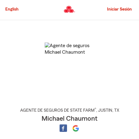
Pasar
al
English
Iniciar Sesión
contenido
principal
Comienzo
del
contenido
principal
®
AGENTE DE SEGUROS DE STATE FARM
,
JUSTIN
, TX
Michael Chaumont