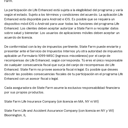
Farm.
La participación de Life Enhanced está sujeta a la elegibilidad del programa y varía
según el estado. Sujeto a los términos y condiciones del acuerdo. La aplicación Life
Enhanced está disponible para Android e iOS. Es posible que se requiera un
dispositivo móvil iOS o Android para usar todas las funciones del programa Life
Enhanced. Los clientes deben aceptar autorizar a State Farm a recopilar datos
sobre salud y bienestar. Los usuarios de aplicaciones móviles deben aceptar un
acuerdo de licencia.
De conformidad con la ley de impuestos pertinente, State Farm puede enviarte y
presentar ante el Servicio de Impuestos Internos y/u otra autoridad de impuestos
aplicable un Formulario 1099-MISC (ingresos misceláneos) por el canje de
recompensas de Life Enhanced, según corresponda. Tú eres el único responsable
de cualquier consecuencia fiscal que surja del canje de recompensas de Life
Enhanced. State Farm no provee asesoría fiscal ni legal. Es posible que desees
discutir las posibles consecuencias fiscales de tu participación en el programa Life
Enhanced con un asesor fiscal o legal.
Cada aseguradora de State Farm asume la exclusiva responsabilidad financiera
por sus propios productos.
State Farm Life Insurance Company (sin licencia en MA, NY ni WI)
State Farm Life and Accident Assurance Company (con licencia en NY y WI)
Bloomington, IL