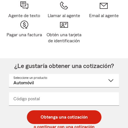
Agente de texto
Llamar al agente
Email al agente
Pagar una factura
Obtén una tarjeta
de identificación
¿Le gustaría obtener una cotización?
Seleccione un producto
Seleccione
un
nombre
de
producto
del
Código postal
Ingresa
Ingresa
_____
menú
un
un
desplegable
código
código
postal
postal
Obtenga una cotización
de
de
5
5
o continuar con una cotización