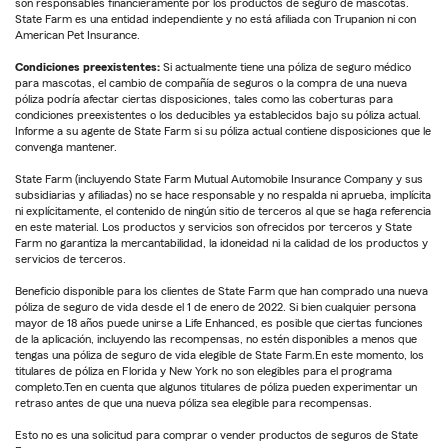
son responsables financieramente por los productos de seguro de mascotas.
State Farm es una entidad independiente y no está afiliada con Trupanion ni con
American Pet Insurance.
Condiciones preexistentes:
Si actualmente tiene una póliza de seguro médico
para mascotas, el cambio de compañía de seguros o la compra de una nueva
póliza podría afectar ciertas disposiciones, tales como las coberturas para
condiciones preexistentes o los deducibles ya establecidos bajo su póliza actual.
Informe a su agente de State Farm si su póliza actual contiene disposiciones que le
convenga mantener.
State Farm (incluyendo State Farm Mutual Automobile Insurance Company y sus
subsidiarias y afiliadas) no se hace responsable y no respalda ni aprueba, implícita
ni explícitamente, el contenido de ningún sitio de terceros al que se haga referencia
en este material. Los productos y servicios son ofrecidos por terceros y State
Farm no garantiza la mercantabilidad, la idoneidad ni la calidad de los productos y
servicios de terceros.
Beneficio disponible para los clientes de State Farm que han comprado una nueva
póliza de seguro de vida desde el 1 de enero de 2022. Si bien cualquier persona
mayor de 18 años puede unirse a Life Enhanced, es posible que ciertas funciones
de la aplicación, incluyendo las recompensas, no estén disponibles a menos que
tengas una póliza de seguro de vida elegible de State Farm.En este momento, los
titulares de póliza en Florida y New York no son elegibles para el programa
completo.Ten en cuenta que algunos titulares de póliza pueden experimentar un
retraso antes de que una nueva póliza sea elegible para recompensas.
Esto no es una solicitud para comprar o vender productos de seguros de State