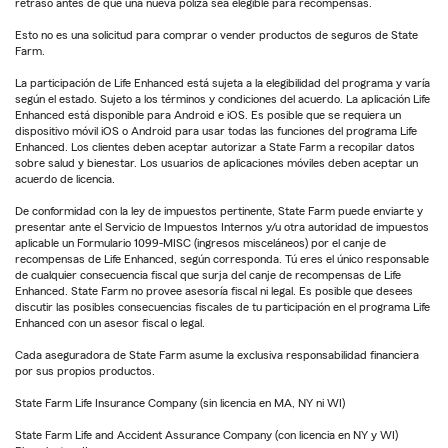
retraso antes de que una nueva póliza sea elegible para recompensas.
Esto no es una solicitud para comprar o vender productos de seguros de State
Farm.
La participación de Life Enhanced está sujeta a la elegibilidad del programa y varía
según el estado. Sujeto a los términos y condiciones del acuerdo. La aplicación Life
Enhanced está disponible para Android e iOS. Es posible que se requiera un
dispositivo móvil iOS o Android para usar todas las funciones del programa Life
Enhanced. Los clientes deben aceptar autorizar a State Farm a recopilar datos
sobre salud y bienestar. Los usuarios de aplicaciones móviles deben aceptar un
acuerdo de licencia.
De conformidad con la ley de impuestos pertinente, State Farm puede enviarte y
presentar ante el Servicio de Impuestos Internos y/u otra autoridad de impuestos
aplicable un Formulario 1099-MISC (ingresos misceláneos) por el canje de
recompensas de Life Enhanced, según corresponda. Tú eres el único responsable
de cualquier consecuencia fiscal que surja del canje de recompensas de Life
Enhanced. State Farm no provee asesoría fiscal ni legal. Es posible que desees
discutir las posibles consecuencias fiscales de tu participación en el programa Life
Enhanced con un asesor fiscal o legal.
Cada aseguradora de State Farm asume la exclusiva responsabilidad financiera
por sus propios productos.
State Farm Life Insurance Company (sin licencia en MA, NY ni WI)
State Farm Life and Accident Assurance Company (con licencia en NY y WI)