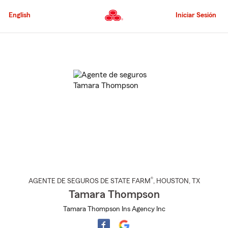
Pasar
al
English
Iniciar Sesión
contenido
principal
Comienzo
del
contenido
principal
®
AGENTE DE SEGUROS DE STATE FARM
,
HOUSTON
, TX
Tamara Thompson
Tamara Thompson Ins Agency Inc