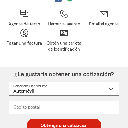
Agente de texto
Llamar al agente
Email al agente
Pagar una factura
Obtén una tarjeta
de identificación
¿Le gustaría obtener una cotización?
Seleccione un producto
Seleccione
un
nombre
de
producto
del
Código postal
Ingresa
Ingresa
_____
menú
un
un
desplegable
código
código
postal
postal
Obtenga una cotización
de
de