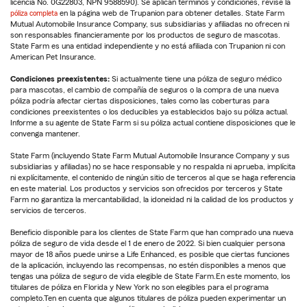
licencia No. 0G22803, NPN 9588590). Se aplican términos y condiciones, revise la
póliza completa
en la página web de Trupanion para obtener detalles. State Farm
Mutual Automobile Insurance Company, sus subsidiarias y afiliadas no ofrecen ni
son responsables financieramente por los productos de seguro de mascotas.
State Farm es una entidad independiente y no está afiliada con Trupanion ni con
American Pet Insurance.
Condiciones preexistentes:
Si actualmente tiene una póliza de seguro médico
para mascotas, el cambio de compañía de seguros o la compra de una nueva
póliza podría afectar ciertas disposiciones, tales como las coberturas para
condiciones preexistentes o los deducibles ya establecidos bajo su póliza actual.
Informe a su agente de State Farm si su póliza actual contiene disposiciones que le
convenga mantener.
State Farm (incluyendo State Farm Mutual Automobile Insurance Company y sus
subsidiarias y afiliadas) no se hace responsable y no respalda ni aprueba, implícita
ni explícitamente, el contenido de ningún sitio de terceros al que se haga referencia
en este material. Los productos y servicios son ofrecidos por terceros y State
Farm no garantiza la mercantabilidad, la idoneidad ni la calidad de los productos y
servicios de terceros.
Beneficio disponible para los clientes de State Farm que han comprado una nueva
póliza de seguro de vida desde el 1 de enero de 2022. Si bien cualquier persona
mayor de 18 años puede unirse a Life Enhanced, es posible que ciertas funciones
de la aplicación, incluyendo las recompensas, no estén disponibles a menos que
tengas una póliza de seguro de vida elegible de State Farm.En este momento, los
titulares de póliza en Florida y New York no son elegibles para el programa
completo.Ten en cuenta que algunos titulares de póliza pueden experimentar un