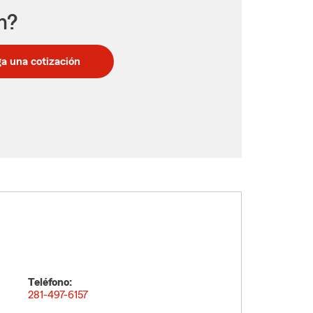
n?
a una cotización
Teléfono:
281-497-6157