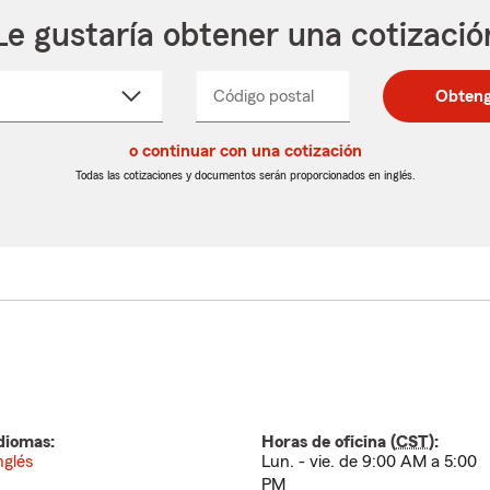
Le gustaría obtener una cotizació
cione
Código postal
Ingresa
Ingresa
Obteng
_____
un
un
re
código
código
cto
o continuar con una cotización
postal
postal
de
de
Todas las cotizaciones y documentos serán proporcionados en inglés.
egable
5
5
dígitos
dígitos
diomas:
Horas de oficina (
CST
):
nglés
Lun. - vie. de 9:00 AM a 5:00
PM