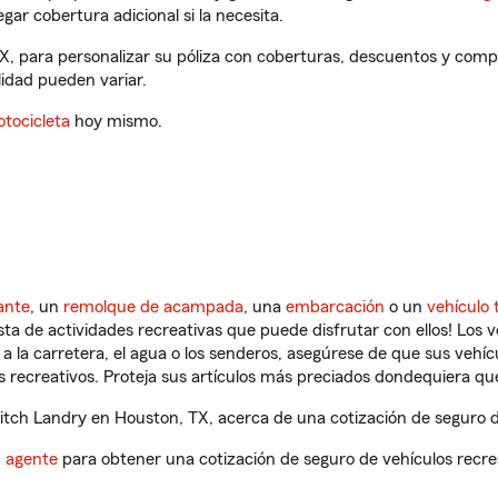
gar cobertura adicional si la necesita.
X, para personalizar su póliza con coberturas, descuentos y com
ilidad pueden variar.
tocicleta
hoy mismo.
ante
, un
remolque de acampada
, una
embarcación
o un
vehículo 
ista de actividades recreativas que puede disfrutar con ellos! Los 
a la carretera, el agua o los senderos, asegúrese de que sus vehí
 recreativos. Proteja sus artículos más preciados dondequiera qu
tch Landry en Houston, TX, acerca de una cotización de seguro de
n agente
para obtener una cotización de seguro de vehículos recre