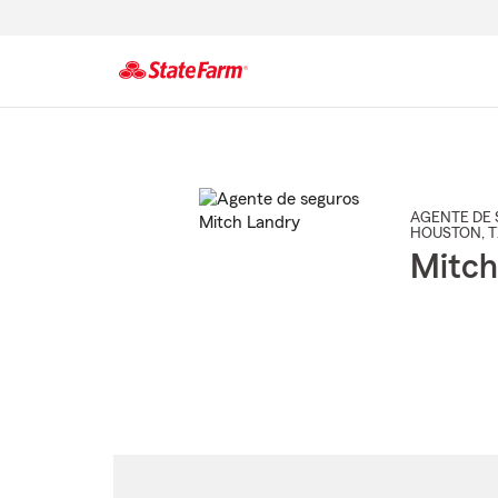
Comienzo
del
contenido
principal
AGENTE DE 
HOUSTON
, 
Mitch