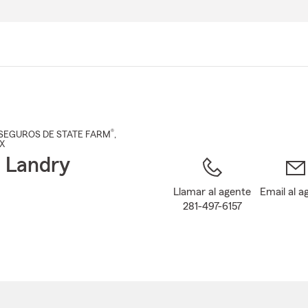
Pasar
al
contenido
principal
®
SEGUROS DE STATE FARM
,
TX
 Landry
Llamar al agente
Email al a
281-497-6157