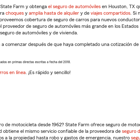
n State Farm y obtenga
el seguro de automóviles
en Houston, TX qu
tra
choques
y
amplia hasta de alquiler
y de
viajes compartidos
. Si
s proveemos cobertura de seguro de carros para nuevos conductores
l proveedor de seguro de automóviles más grande en los Estados
seguro de automóviles y de vivienda.
 a comenzar después de que haya completado una cotización de se
sados en primas directas escritas a fecha del 2018.
rros en línea
. ¡Es rápido y sencillo!
ro de motocicleta desde 1962? State Farm ofrece seguro de motoci
 obtiene el mismo servicio confiable de la proveedora de
seguro 
os a la propiedad hasta robo y gastos de emergencia, nuestro
segu