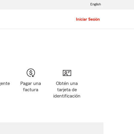
English
Iniciar Sesión
gente
Pagar una
Obtén una
factura
tarjeta de
identificación