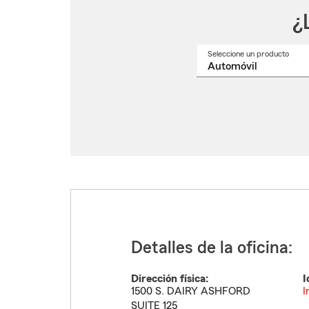
¿
Seleccione un producto
Selec
un
nomb
de
produ
del
menú
despl
Detalles de la oficina:
Dirección física:
I
1500 S. DAIRY ASHFORD
I
SUITE 125