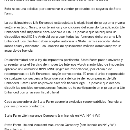
Esto no es una solicitud para comprar o vender productos de seguros de State
Farm.
La participación de Life Enhanced está sujeta a la elegibilidad del programa y varía
según el estado. Sujeto a los términos y condiciones del acuerdo. La aplicación Life
Enhanced está disponible para Android e iOS. Es posible que se requiera un
dispositivo móvil iOS o Android para usar todas las funciones del programa Life
Enhanced. Los clientes deben aceptar autorizar a State Farm a recopilar datos
sobre salud y bienestar. Los usuarios de aplicaciones móviles deben aceptar un
acuerdo de licencia.
De conformidad con la ley de impuestos pertinente, State Farm puede enviarte y
presentar ante el Servicio de Impuestos Internos y/u otra autoridad de impuestos
aplicable un Formulario 1099-MISC (ingresos misceláneos) por el canje de
recompensas de Life Enhanced, según corresponda. Tú eres el único responsable
de cualquier consecuencia fiscal que surja del canje de recompensas de Life
Enhanced. State Farm no provee asesoría fiscal ni legal. Es posible que desees
discutir las posibles consecuencias fiscales de tu participación en el programa Life
Enhanced con un asesor fiscal o legal.
Cada aseguradora de State Farm asume la exclusiva responsabilidad financiera
por sus propios productos.
State Farm Life Insurance Company (sin licencia en MA, NY ni WI)
State Farm Life and Accident Assurance Company (con licencia en NY y WI)
Bloomington, IL