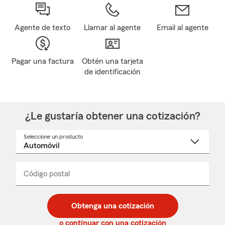
Agente de texto
Llamar al agente
Email al agente
Pagar una factura
Obtén una tarjeta
de identificación
¿Le gustaría obtener una cotización?
Seleccione un producto
Seleccione
un
nombre
de
producto
del
Código postal
Ingresa
Ingresa
_____
menú
un
un
desplegable
código
código
postal
postal
Obtenga una cotización
de
de
5
5
o continuar con una cotización