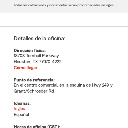
dígitos
dígitos
Todas las cotizaciones y documentos serán proporcionados en inglés.
Detalles de la oficina:
Dirección física:
18708 Tomball Parkway
Houston
,
TX
77070-4222
Cómo llegar
Punto de referencia:
En el centro comercial, en la esquina de Hwy 249 y
Grant/Schroeder Rd
Idiomas:
Inglés
Español
Horas de oficina (
CST
):