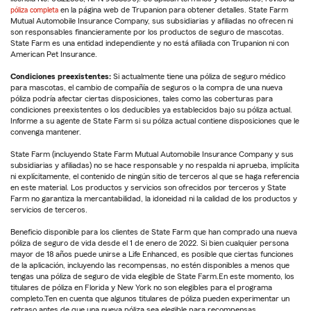
póliza completa
en la página web de Trupanion para obtener detalles. State Farm
Mutual Automobile Insurance Company, sus subsidiarias y afiliadas no ofrecen ni
son responsables financieramente por los productos de seguro de mascotas.
State Farm es una entidad independiente y no está afiliada con Trupanion ni con
American Pet Insurance.
Condiciones preexistentes:
Si actualmente tiene una póliza de seguro médico
para mascotas, el cambio de compañía de seguros o la compra de una nueva
póliza podría afectar ciertas disposiciones, tales como las coberturas para
condiciones preexistentes o los deducibles ya establecidos bajo su póliza actual.
Informe a su agente de State Farm si su póliza actual contiene disposiciones que le
convenga mantener.
State Farm (incluyendo State Farm Mutual Automobile Insurance Company y sus
subsidiarias y afiliadas) no se hace responsable y no respalda ni aprueba, implícita
ni explícitamente, el contenido de ningún sitio de terceros al que se haga referencia
en este material. Los productos y servicios son ofrecidos por terceros y State
Farm no garantiza la mercantabilidad, la idoneidad ni la calidad de los productos y
servicios de terceros.
Beneficio disponible para los clientes de State Farm que han comprado una nueva
póliza de seguro de vida desde el 1 de enero de 2022. Si bien cualquier persona
mayor de 18 años puede unirse a Life Enhanced, es posible que ciertas funciones
de la aplicación, incluyendo las recompensas, no estén disponibles a menos que
tengas una póliza de seguro de vida elegible de State Farm.En este momento, los
titulares de póliza en Florida y New York no son elegibles para el programa
completo.Ten en cuenta que algunos titulares de póliza pueden experimentar un
retraso antes de que una nueva póliza sea elegible para recompensas.