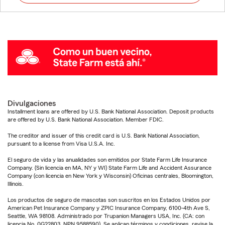
Divulgaciones
Installment loans are offered by U.S. Bank National Association. Deposit products
are offered by U.S. Bank National Association. Member FDIC.
The creditor and issuer of this credit card is U.S. Bank National Association,
pursuant to a license from Visa U.S.A. Inc.
El seguro de vida y las anualidades son emitidos por State Farm Life Insurance
Company. (Sin licencia en MA, NY y WI) State Farm Life and Accident Assurance
Company (con licencia en New York y Wisconsin) Oficinas centrales, Bloomington,
Illinois.
Los productos de seguro de mascotas son suscritos en los Estados Unidos por
American Pet Insurance Company y ZPIC Insurance Company, 6100-4th Ave S,
Seattle, WA 98108. Administrado por Trupanion Managers USA, Inc. (CA: con
licencia No. 0G22803, NPN 9588590). Se aplican términos y condiciones, revise la