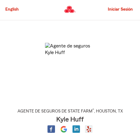
Pasar
al
English
Iniciar Sesión
contenido
principal
Comienzo
del
contenido
principal
®
AGENTE DE SEGUROS DE STATE FARM
,
HOUSTON
, TX
Kyle Huff