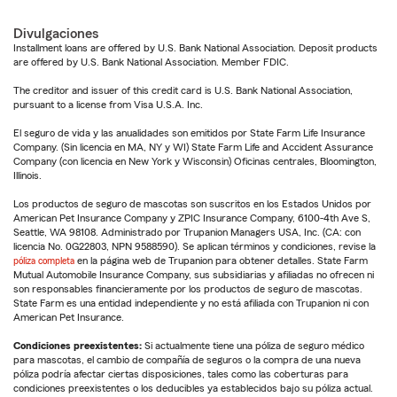
Divulgaciones
Installment loans are offered by U.S. Bank National Association. Deposit products
are offered by U.S. Bank National Association. Member FDIC.
The creditor and issuer of this credit card is U.S. Bank National Association,
pursuant to a license from Visa U.S.A. Inc.
El seguro de vida y las anualidades son emitidos por State Farm Life Insurance
Company. (Sin licencia en MA, NY y WI) State Farm Life and Accident Assurance
Company (con licencia en New York y Wisconsin) Oficinas centrales, Bloomington,
Illinois.
Los productos de seguro de mascotas son suscritos en los Estados Unidos por
American Pet Insurance Company y ZPIC Insurance Company, 6100-4th Ave S,
Seattle, WA 98108. Administrado por Trupanion Managers USA, Inc. (CA: con
licencia No. 0G22803, NPN 9588590). Se aplican términos y condiciones, revise la
póliza completa
en la página web de Trupanion para obtener detalles. State Farm
Mutual Automobile Insurance Company, sus subsidiarias y afiliadas no ofrecen ni
son responsables financieramente por los productos de seguro de mascotas.
State Farm es una entidad independiente y no está afiliada con Trupanion ni con
American Pet Insurance.
Condiciones preexistentes:
Si actualmente tiene una póliza de seguro médico
para mascotas, el cambio de compañía de seguros o la compra de una nueva
póliza podría afectar ciertas disposiciones, tales como las coberturas para
condiciones preexistentes o los deducibles ya establecidos bajo su póliza actual.