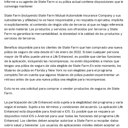
Informe a su agente de State Farm si su póliza actual contiene disposiciones que le
convenga mantener.
State Farm (incluyendo State Farm Mutual Automobile Insurance Company y sus
subsidiarias y afiliadas) no se hace responsable y no respalda ni aprueba, implícita
ni explícitamente, el contenido de ningún sitio de terceros al que se haga referencia
en este material. Los productos y servicios son ofrecidos por terceros y State
Farm no garantiza la mercantabilidad, la idoneidad ni la calidad de los productos y
servicios de terceros.
Beneficio disponible para los clientes de State Farm que han comprado una nueva
póliza de seguro de vida desde el 1 de enero de 2022. Si bien cualquier persona
mayor de 18 años puede unirse a Life Enhanced, es posible que ciertas funciones
de la aplicación, incluyendo las recompensas, no estén disponibles a menos que
tengas una póliza de seguro de vida elegible de State Farm.En este momento, los
titulares de póliza en Florida y New York no son elegibles para el programa
completo.Ten en cuenta que algunos titulares de póliza pueden experimentar un
retraso antes de que una nueva póliza sea elegible para recompensas.
Esto no es una solicitud para comprar o vender productos de seguros de State
Farm.
La participación de Life Enhanced está sujeta a la elegibilidad del programa y varía
según el estado. Sujeto a los términos y condiciones del acuerdo. La aplicación Life
Enhanced está disponible para Android e iOS. Es posible que se requiera un
dispositivo móvil iOS o Android para usar todas las funciones del programa Life
Enhanced. Los clientes deben aceptar autorizar a State Farm a recopilar datos
sobre salud y bienestar. Los usuarios de aplicaciones móviles deben aceptar un