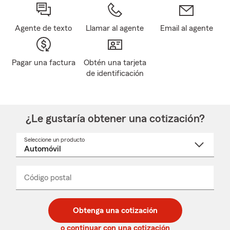
Agente de texto
Llamar al agente
Email al agente
Pagar una factura
Obtén una tarjeta
de identificación
¿Le gustaría obtener una cotización?
Seleccione un producto
Seleccione
un
nombre
de
producto
del
Código postal
Ingresa
Ingresa
_____
menú
un
un
desplegable
código
código
postal
postal
Obtenga una cotización
de
de
5
5
o continuar con una cotización