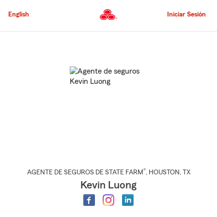
Pasar
al
English
Iniciar Sesión
contenido
principal
Comienzo
del
contenido
principal
®
AGENTE DE SEGUROS DE STATE FARM
,
HOUSTON
, TX
Kevin Luong