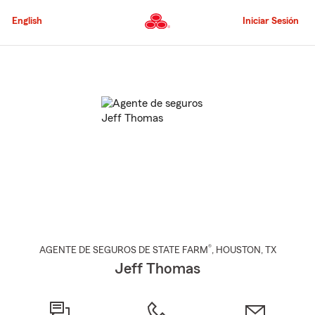
Pasar
al
English
Iniciar Sesión
contenido
principal
Comienzo
del
contenido
principal
®
AGENTE DE SEGUROS DE STATE FARM
,
HOUSTON
, TX
Jeff Thomas