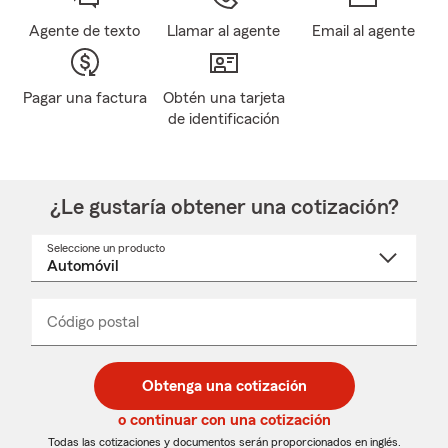
Agente de texto
Llamar al agente
Email al agente
Pagar una factura
Obtén una tarjeta
de identificación
¿Le gustaría obtener una cotización?
Seleccione un producto
Seleccione
un
nombre
de
producto
del
Código postal
Ingresa
Ingresa
_____
menú
un
un
desplegable
código
código
postal
postal
Obtenga una cotización
de
de
5
5
o continuar con una cotización
dígitos
dígitos
Todas las cotizaciones y documentos serán proporcionados en inglés.