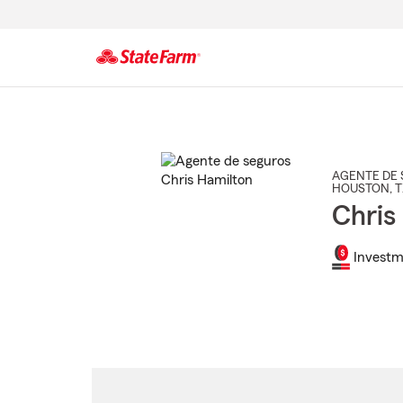
Comienzo
del
contenido
principal
AGENTE DE 
HOUSTON
, 
Chris
Investm