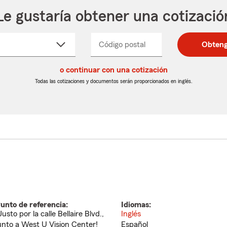
Le gustaría obtener una cotizació
cione
Código postal
Ingresa
Ingresa
Obteng
_____
un
un
re
código
código
cto
o continuar con una cotización
postal
postal
de
de
Todas las cotizaciones y documentos serán proporcionados en inglés.
egable
5
5
dígitos
dígitos
unto de referencia:
Idiomas:
Justo por la calle Bellaire Blvd.,
Inglés
unto a West U Vision Center!
Español