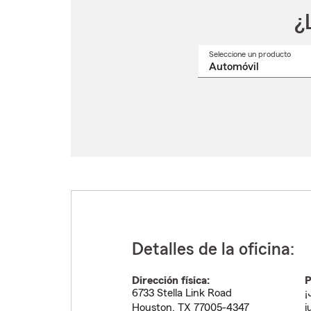
¿
Seleccione un producto
Selec
un
nomb
de
produ
del
menú
despl
Detalles de la oficina:
Dirección física:
P
6733 Stella Link Road
¡
Houston
,
TX
77005-4347
j