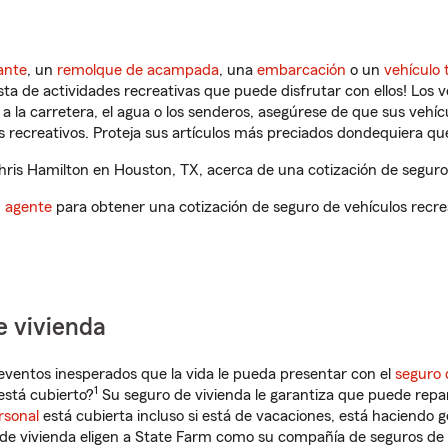
ante
, un
remolque de acampada
, una
embarcación
o un
vehículo 
ista de actividades recreativas que puede disfrutar con ellos! Los 
a la carretera, el agua o los senderos, asegúrese de que sus vehí
 recreativos. Proteja sus artículos más preciados dondequiera qu
is Hamilton en Houston, TX, acerca de una cotización de seguro 
n agente
para obtener una cotización de seguro de vehículos recre
e vivienda
eventos inesperados que la vida le pueda presentar con el
seguro 
1
stá cubierto?
Su seguro de vivienda le garantiza que puede repa
rsonal
está cubierta incluso si está de vacaciones, está haciendo g
de vivienda eligen a State Farm como su compañía de seguros de 