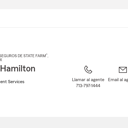
Pasar
al
contenido
principal
®
SEGUROS DE STATE FARM
,
TX
 Hamilton
Llamar al agente
Email al a
ent Services
713-797-1444