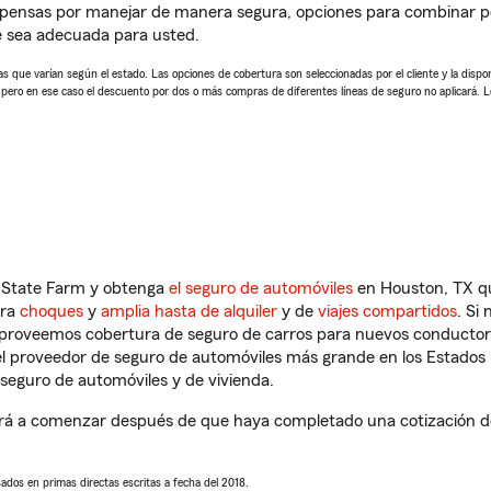
pensas por manejar de manera segura, opciones para combinar pó
e sea adecuada para usted.
 que varían según el estado. Las opciones de cobertura son seleccionadas por el cliente y la disponib
, pero en ese caso el descuento por dos o más compras de diferentes líneas de seguro no aplicará. 
n State Farm y obtenga
el seguro de automóviles
en Houston, TX qu
tra
choques
y
amplia hasta de alquiler
y de
viajes compartidos
. Si
s proveemos cobertura de seguro de carros para nuevos conductores
l proveedor de seguro de automóviles más grande en los Estados
seguro de automóviles y de vivienda.
rá a comenzar después de que haya completado una cotización de s
sados en primas directas escritas a fecha del 2018.