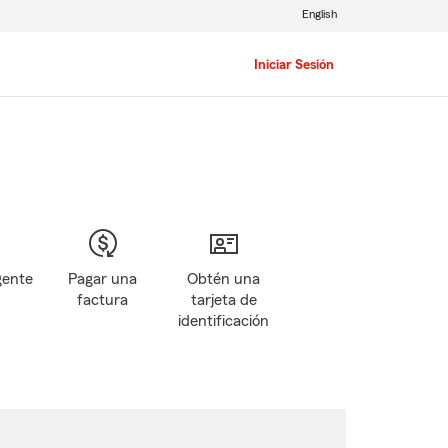
English
Iniciar Sesión
gente
Pagar una
Obtén una
factura
tarjeta de
identificación