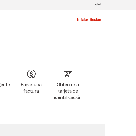
English
Iniciar Sesión
gente
Pagar una
Obtén una
factura
tarjeta de
identificación