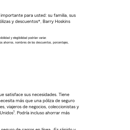
importante para usted: su familia, sus
lizas y descuentos*, Barry Hoskins
ilidad y elegibilidad podrían variar.
Los ahorros, nombres de los descuentos, porcentajes,
e satisface sus necesidades. Tiene
 necesita más que una póliza de seguro
, viajeros de negocios, coleccionistas y
1
 Unidos
. Podría incluso ahorrar más
guro de carros en línea. ¡Es rápido y