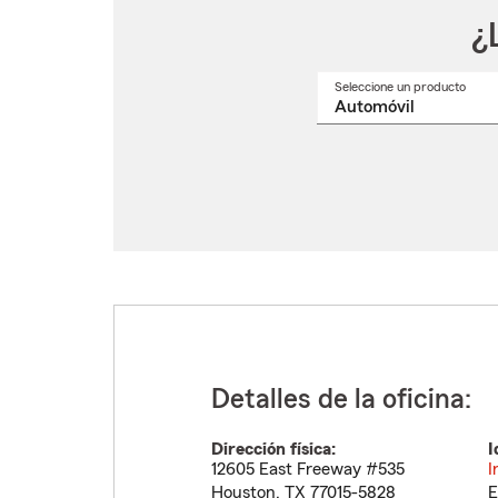
¿
Seleccione un producto
Selec
un
nomb
de
produ
del
menú
despl
Detalles de la oficina:
Dirección física:
I
12605 East Freeway #535
I
Houston
,
TX
77015-5828
E