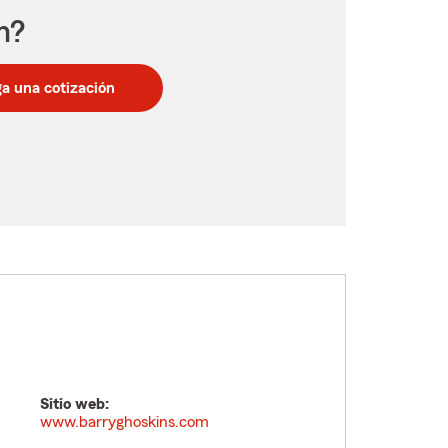
n?
a una cotización
Sitio web:
www.barryghoskins.com