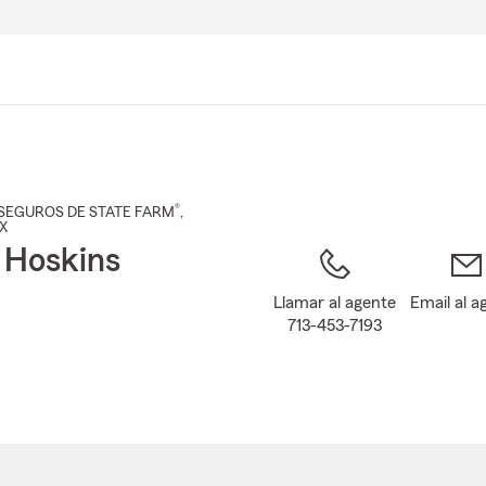
Pasar
al
contenido
principal
®
SEGUROS DE STATE FARM
,
TX
 Hoskins
Llamar al agente
Email al a
713-453-7193