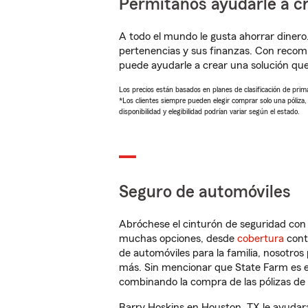
Permítanos ayudarle a cr
A todo el mundo le gusta ahorrar dinero
pertenencias y sus finanzas. Con recom
puede ayudarle a crear una solución qu
Los precios están basados en planes de clasificación de primas
*Los clientes siempre pueden elegir comprar solo una póliza
disponibilidad y elegibilidad podrían variar según el estado.
Seguro de automóviles
Abróchese el cinturón de seguridad co
muchas opciones, desde
cobertura
con
de automóviles para la familia, nosotro
más. Sin mencionar que State Farm es e
combinando la compra de las pólizas de 
Barry Hoskins en Houston, TX le ayudar