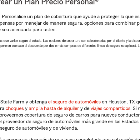
ear un Plan Precio Personal®
. Personalice un plan de cobertura que ayude a proteger lo que es 
pensas por manejar de manera segura, opciones para combinar pó
e sea adecuada para usted.
 que varían según el estado. Las opciones de cobertura son seleccionadas por el cliente y la disponib
, pero en ese caso el descuento por dos o más compras de diferentes líneas de seguro no aplicará. 
n State Farm y obtenga
el seguro de automóviles
en Houston, TX qu
tra
choques
y
amplia hasta de alquiler
y de
viajes compartidos
. Si
s proveemos cobertura de seguro de carros para nuevos conductores
l proveedor de seguro de automóviles más grande en los Estados
seguro de automóviles y de vivienda.
á a comenzar después de que haya completado una cotización de se