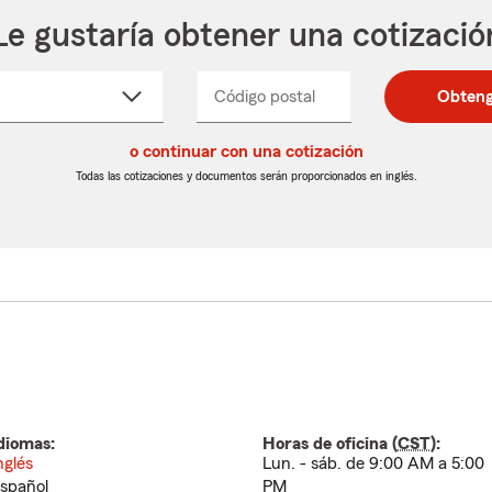
Le gustaría obtener una cotizació
cione
Código postal
Ingresa
Ingresa
Obteng
_____
un
un
re
código
código
cto
o continuar con una cotización
postal
postal
de
de
Todas las cotizaciones y documentos serán proporcionados en inglés.
egable
5
5
dígitos
dígitos
diomas:
Horas de oficina (
CST
):
nglés
Lun. - sáb. de 9:00 AM a 5:00
spañol
PM