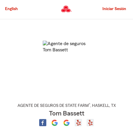
Pasar
al
English
Iniciar Sesión
contenido
principal
Comienzo
del
contenido
principal
®
AGENTE DE SEGUROS DE STATE FARM
,
HASKELL
, TX
Tom Bassett