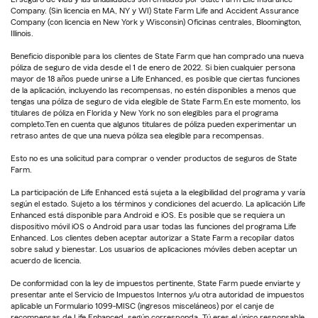
Company. (Sin licencia en MA, NY y WI) State Farm Life and Accident Assurance
Company (con licencia en New York y Wisconsin) Oficinas centrales, Bloomington,
Illinois.
Beneficio disponible para los clientes de State Farm que han comprado una nueva
póliza de seguro de vida desde el 1 de enero de 2022. Si bien cualquier persona
mayor de 18 años puede unirse a Life Enhanced, es posible que ciertas funciones
de la aplicación, incluyendo las recompensas, no estén disponibles a menos que
tengas una póliza de seguro de vida elegible de State Farm.En este momento, los
titulares de póliza en Florida y New York no son elegibles para el programa
completo.Ten en cuenta que algunos titulares de póliza pueden experimentar un
retraso antes de que una nueva póliza sea elegible para recompensas.
Esto no es una solicitud para comprar o vender productos de seguros de State
Farm.
La participación de Life Enhanced está sujeta a la elegibilidad del programa y varía
según el estado. Sujeto a los términos y condiciones del acuerdo. La aplicación Life
Enhanced está disponible para Android e iOS. Es posible que se requiera un
dispositivo móvil iOS o Android para usar todas las funciones del programa Life
Enhanced. Los clientes deben aceptar autorizar a State Farm a recopilar datos
sobre salud y bienestar. Los usuarios de aplicaciones móviles deben aceptar un
acuerdo de licencia.
De conformidad con la ley de impuestos pertinente, State Farm puede enviarte y
presentar ante el Servicio de Impuestos Internos y/u otra autoridad de impuestos
aplicable un Formulario 1099-MISC (ingresos misceláneos) por el canje de
recompensas de Life Enhanced, según corresponda. Tú eres el único responsable