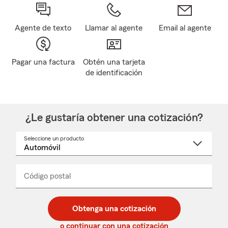
Agente de texto
Llamar al agente
Email al agente
Pagar una factura
Obtén una tarjeta
de identificación
¿Le gustaría obtener una cotización?
Seleccione un producto
Seleccione
un
nombre
de
producto
del
Código postal
Ingresa
Ingresa
_____
menú
un
un
desplegable
código
código
postal
postal
Obtenga una cotización
de
de
5
5
o continuar con una cotización