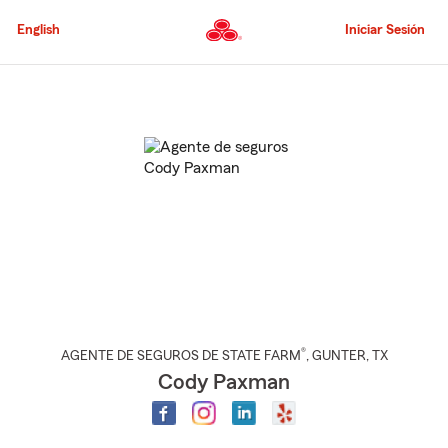
Pasar
al
English
Iniciar Sesión
contenido
principal
Comienzo
del
contenido
principal
®
AGENTE DE SEGUROS DE STATE FARM
,
GUNTER
, TX
Cody Paxman