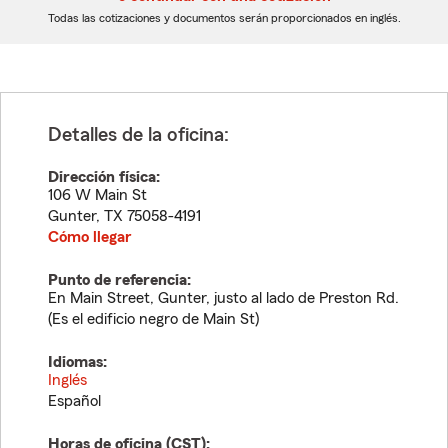
dígitos
dígitos
Todas las cotizaciones y documentos serán proporcionados en inglés.
Detalles de la oficina:
Dirección física:
106 W Main St
Gunter
,
TX
75058-4191
Cómo llegar
Punto de referencia:
En Main Street, Gunter, justo al lado de Preston Rd.
(Es el edificio negro de Main St)
Idiomas:
Inglés
Español
Horas de oficina (
CST
):