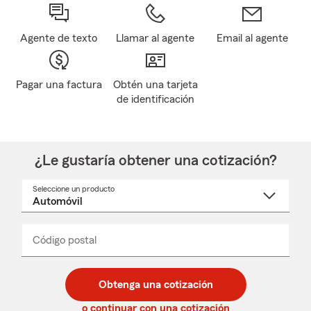
Agente de texto
Llamar al agente
Email al agente
Pagar una factura
Obtén una tarjeta
de identificación
¿Le gustaría obtener una cotización?
Seleccione un producto
Seleccione
un
nombre
de
producto
del
Código postal
Ingresa
Ingresa
_____
menú
un
un
desplegable
código
código
postal
postal
Obtenga una cotización
de
de
5
5
o continuar con una cotización