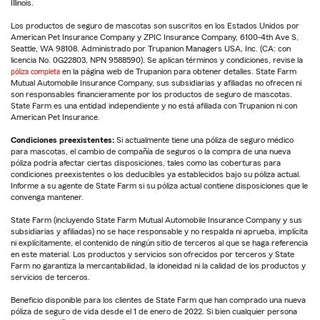
Illinois.
Los productos de seguro de mascotas son suscritos en los Estados Unidos por
American Pet Insurance Company y ZPIC Insurance Company, 6100-4th Ave S,
Seattle, WA 98108. Administrado por Trupanion Managers USA, Inc. (CA: con
licencia No. 0G22803, NPN 9588590). Se aplican términos y condiciones, revise la
póliza completa
en la página web de Trupanion para obtener detalles. State Farm
Mutual Automobile Insurance Company, sus subsidiarias y afiliadas no ofrecen ni
son responsables financieramente por los productos de seguro de mascotas.
State Farm es una entidad independiente y no está afiliada con Trupanion ni con
American Pet Insurance.
Condiciones preexistentes:
Si actualmente tiene una póliza de seguro médico
para mascotas, el cambio de compañía de seguros o la compra de una nueva
póliza podría afectar ciertas disposiciones, tales como las coberturas para
condiciones preexistentes o los deducibles ya establecidos bajo su póliza actual.
Informe a su agente de State Farm si su póliza actual contiene disposiciones que le
convenga mantener.
State Farm (incluyendo State Farm Mutual Automobile Insurance Company y sus
subsidiarias y afiliadas) no se hace responsable y no respalda ni aprueba, implícita
ni explícitamente, el contenido de ningún sitio de terceros al que se haga referencia
en este material. Los productos y servicios son ofrecidos por terceros y State
Farm no garantiza la mercantabilidad, la idoneidad ni la calidad de los productos y
servicios de terceros.
Beneficio disponible para los clientes de State Farm que han comprado una nueva
póliza de seguro de vida desde el 1 de enero de 2022. Si bien cualquier persona