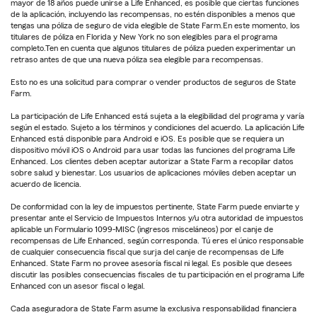
mayor de 18 años puede unirse a Life Enhanced, es posible que ciertas funciones
de la aplicación, incluyendo las recompensas, no estén disponibles a menos que
tengas una póliza de seguro de vida elegible de State Farm.En este momento, los
titulares de póliza en Florida y New York no son elegibles para el programa
completo.Ten en cuenta que algunos titulares de póliza pueden experimentar un
retraso antes de que una nueva póliza sea elegible para recompensas.
Esto no es una solicitud para comprar o vender productos de seguros de State
Farm.
La participación de Life Enhanced está sujeta a la elegibilidad del programa y varía
según el estado. Sujeto a los términos y condiciones del acuerdo. La aplicación Life
Enhanced está disponible para Android e iOS. Es posible que se requiera un
dispositivo móvil iOS o Android para usar todas las funciones del programa Life
Enhanced. Los clientes deben aceptar autorizar a State Farm a recopilar datos
sobre salud y bienestar. Los usuarios de aplicaciones móviles deben aceptar un
acuerdo de licencia.
De conformidad con la ley de impuestos pertinente, State Farm puede enviarte y
presentar ante el Servicio de Impuestos Internos y/u otra autoridad de impuestos
aplicable un Formulario 1099-MISC (ingresos misceláneos) por el canje de
recompensas de Life Enhanced, según corresponda. Tú eres el único responsable
de cualquier consecuencia fiscal que surja del canje de recompensas de Life
Enhanced. State Farm no provee asesoría fiscal ni legal. Es posible que desees
discutir las posibles consecuencias fiscales de tu participación en el programa Life
Enhanced con un asesor fiscal o legal.
Cada aseguradora de State Farm asume la exclusiva responsabilidad financiera