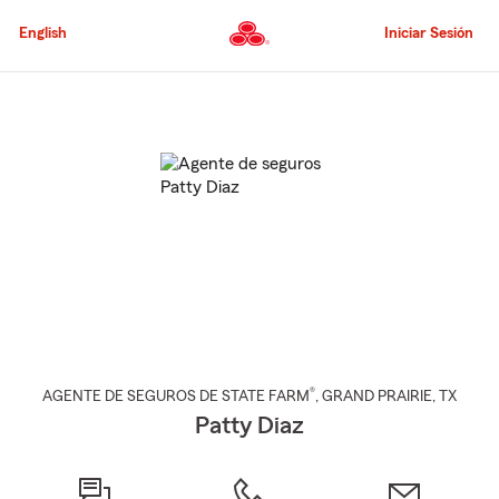
Pasar
al
English
Iniciar Sesión
contenido
principal
Comienzo
del
contenido
principal
®
AGENTE DE SEGUROS DE STATE FARM
,
GRAND PRAIRIE
, TX
Patty Diaz