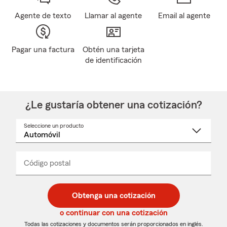
Agente de texto
Llamar al agente
Email al agente
Pagar una factura
Obtén una tarjeta
de identificación
¿Le gustaría obtener una cotización?
Seleccione un producto
Seleccione
un
nombre
de
producto
del
Código postal
Ingresa
Ingresa
_____
menú
un
un
desplegable
código
código
postal
postal
Obtenga una cotización
de
de
5
5
o continuar con una cotización
dígitos
dígitos
Todas las cotizaciones y documentos serán proporcionados en inglés.