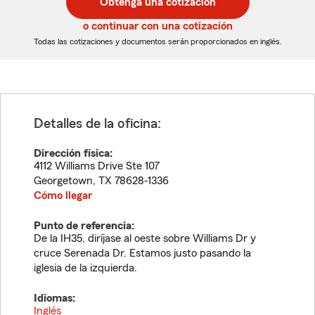
Obtenga una cotización
de
de
5
5
o continuar con una cotización
dígitos
dígitos
Todas las cotizaciones y documentos serán proporcionados en inglés.
Detalles de la oficina:
Dirección física:
4112 Williams Drive Ste 107
Georgetown
,
TX
78628-1336
Cómo llegar
Punto de referencia:
De la IH35, diríjase al oeste sobre Williams Dr y
cruce Serenada Dr. Estamos justo pasando la
iglesia de la izquierda.
Idiomas:
Inglés