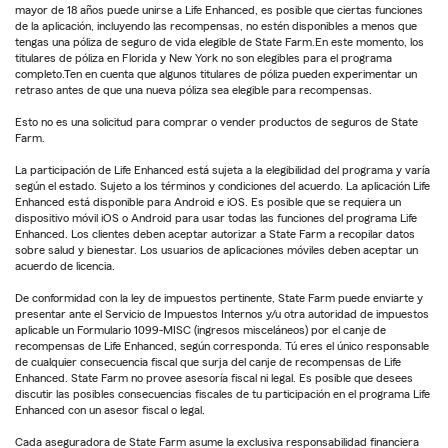
mayor de 18 años puede unirse a Life Enhanced, es posible que ciertas funciones
de la aplicación, incluyendo las recompensas, no estén disponibles a menos que
tengas una póliza de seguro de vida elegible de State Farm.En este momento, los
titulares de póliza en Florida y New York no son elegibles para el programa
completo.Ten en cuenta que algunos titulares de póliza pueden experimentar un
retraso antes de que una nueva póliza sea elegible para recompensas.
Esto no es una solicitud para comprar o vender productos de seguros de State
Farm.
La participación de Life Enhanced está sujeta a la elegibilidad del programa y varía
según el estado. Sujeto a los términos y condiciones del acuerdo. La aplicación Life
Enhanced está disponible para Android e iOS. Es posible que se requiera un
dispositivo móvil iOS o Android para usar todas las funciones del programa Life
Enhanced. Los clientes deben aceptar autorizar a State Farm a recopilar datos
sobre salud y bienestar. Los usuarios de aplicaciones móviles deben aceptar un
acuerdo de licencia.
De conformidad con la ley de impuestos pertinente, State Farm puede enviarte y
presentar ante el Servicio de Impuestos Internos y/u otra autoridad de impuestos
aplicable un Formulario 1099-MISC (ingresos misceláneos) por el canje de
recompensas de Life Enhanced, según corresponda. Tú eres el único responsable
de cualquier consecuencia fiscal que surja del canje de recompensas de Life
Enhanced. State Farm no provee asesoría fiscal ni legal. Es posible que desees
discutir las posibles consecuencias fiscales de tu participación en el programa Life
Enhanced con un asesor fiscal o legal.
Cada aseguradora de State Farm asume la exclusiva responsabilidad financiera