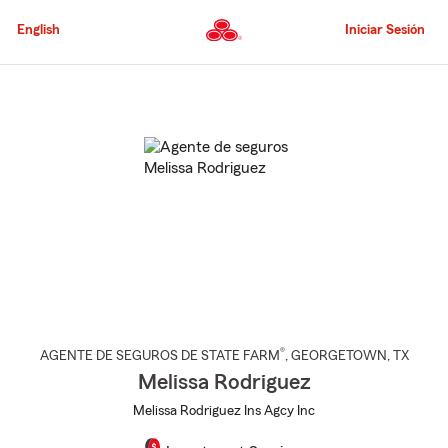
Pasar
al
English
Iniciar Sesión
contenido
principal
Comienzo
del
contenido
principal
®
AGENTE DE SEGUROS DE STATE FARM
,
GEORGETOWN
, TX
Melissa Rodriguez
Melissa Rodriguez Ins Agcy Inc