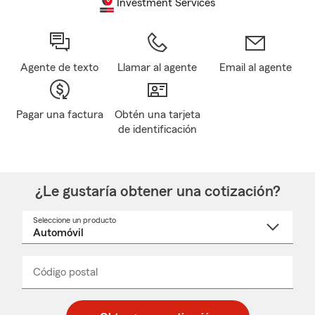
Investment Services
Agente de texto
Llamar al agente
Email al agente
Pagar una factura
Obtén una tarjeta
de identificación
¿Le gustaría obtener una cotización?
Seleccione un producto
Seleccione
un
nombre
de
producto
del
Código postal
Ingresa
Ingresa
_____
menú
un
un
desplegable
código
código
postal
postal