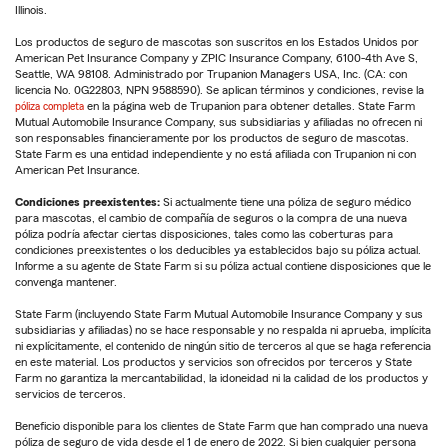
Illinois.
Los productos de seguro de mascotas son suscritos en los Estados Unidos por
American Pet Insurance Company y ZPIC Insurance Company, 6100-4th Ave S,
Seattle, WA 98108. Administrado por Trupanion Managers USA, Inc. (CA: con
licencia No. 0G22803, NPN 9588590). Se aplican términos y condiciones, revise la
póliza completa
en la página web de Trupanion para obtener detalles. State Farm
Mutual Automobile Insurance Company, sus subsidiarias y afiliadas no ofrecen ni
son responsables financieramente por los productos de seguro de mascotas.
State Farm es una entidad independiente y no está afiliada con Trupanion ni con
American Pet Insurance.
Condiciones preexistentes:
Si actualmente tiene una póliza de seguro médico
para mascotas, el cambio de compañía de seguros o la compra de una nueva
póliza podría afectar ciertas disposiciones, tales como las coberturas para
condiciones preexistentes o los deducibles ya establecidos bajo su póliza actual.
Informe a su agente de State Farm si su póliza actual contiene disposiciones que le
convenga mantener.
State Farm (incluyendo State Farm Mutual Automobile Insurance Company y sus
subsidiarias y afiliadas) no se hace responsable y no respalda ni aprueba, implícita
ni explícitamente, el contenido de ningún sitio de terceros al que se haga referencia
en este material. Los productos y servicios son ofrecidos por terceros y State
Farm no garantiza la mercantabilidad, la idoneidad ni la calidad de los productos y
servicios de terceros.
Beneficio disponible para los clientes de State Farm que han comprado una nueva
póliza de seguro de vida desde el 1 de enero de 2022. Si bien cualquier persona