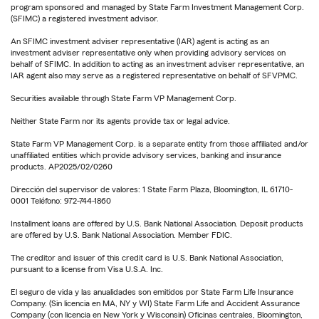
program sponsored and managed by State Farm Investment Management Corp.
(SFIMC) a registered investment advisor.
An SFIMC investment adviser representative (IAR) agent is acting as an
investment adviser representative only when providing advisory services on
behalf of SFIMC. In addition to acting as an investment adviser representative, an
IAR agent also may serve as a registered representative on behalf of SFVPMC.
Securities available through State Farm VP Management Corp.
Neither State Farm nor its agents provide tax or legal advice.
State Farm VP Management Corp. is a separate entity from those affiliated and/or
unaffiliated entities which provide advisory services, banking and insurance
products. AP2025/02/0260
Dirección del supervisor de valores: 1 State Farm Plaza, Bloomington, IL 61710-
0001 Teléfono: 972-744-1860
Installment loans are offered by U.S. Bank National Association. Deposit products
are offered by U.S. Bank National Association. Member FDIC.
The creditor and issuer of this credit card is U.S. Bank National Association,
pursuant to a license from Visa U.S.A. Inc.
El seguro de vida y las anualidades son emitidos por State Farm Life Insurance
Company. (Sin licencia en MA, NY y WI) State Farm Life and Accident Assurance
Company (con licencia en New York y Wisconsin) Oficinas centrales, Bloomington,