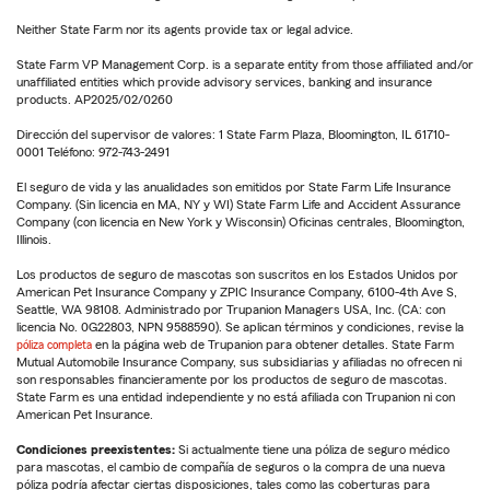
Neither State Farm nor its agents provide tax or legal advice.
State Farm VP Management Corp. is a separate entity from those affiliated and/or
unaffiliated entities which provide advisory services, banking and insurance
products. AP2025/02/0260
Dirección del supervisor de valores: 1 State Farm Plaza, Bloomington, IL 61710-
0001 Teléfono: 972-743-2491
El seguro de vida y las anualidades son emitidos por State Farm Life Insurance
Company. (Sin licencia en MA, NY y WI) State Farm Life and Accident Assurance
Company (con licencia en New York y Wisconsin) Oficinas centrales, Bloomington,
Illinois.
Los productos de seguro de mascotas son suscritos en los Estados Unidos por
American Pet Insurance Company y ZPIC Insurance Company, 6100-4th Ave S,
Seattle, WA 98108. Administrado por Trupanion Managers USA, Inc. (CA: con
licencia No. 0G22803, NPN 9588590). Se aplican términos y condiciones, revise la
póliza completa
en la página web de Trupanion para obtener detalles. State Farm
Mutual Automobile Insurance Company, sus subsidiarias y afiliadas no ofrecen ni
son responsables financieramente por los productos de seguro de mascotas.
State Farm es una entidad independiente y no está afiliada con Trupanion ni con
American Pet Insurance.
Condiciones preexistentes:
Si actualmente tiene una póliza de seguro médico
para mascotas, el cambio de compañía de seguros o la compra de una nueva
póliza podría afectar ciertas disposiciones, tales como las coberturas para