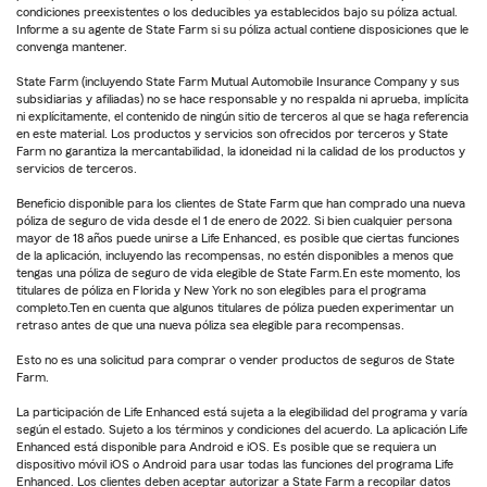
condiciones preexistentes o los deducibles ya establecidos bajo su póliza actual.
Informe a su agente de State Farm si su póliza actual contiene disposiciones que le
convenga mantener.
State Farm (incluyendo State Farm Mutual Automobile Insurance Company y sus
subsidiarias y afiliadas) no se hace responsable y no respalda ni aprueba, implícita
ni explícitamente, el contenido de ningún sitio de terceros al que se haga referencia
en este material. Los productos y servicios son ofrecidos por terceros y State
Farm no garantiza la mercantabilidad, la idoneidad ni la calidad de los productos y
servicios de terceros.
Beneficio disponible para los clientes de State Farm que han comprado una nueva
póliza de seguro de vida desde el 1 de enero de 2022. Si bien cualquier persona
mayor de 18 años puede unirse a Life Enhanced, es posible que ciertas funciones
de la aplicación, incluyendo las recompensas, no estén disponibles a menos que
tengas una póliza de seguro de vida elegible de State Farm.En este momento, los
titulares de póliza en Florida y New York no son elegibles para el programa
completo.Ten en cuenta que algunos titulares de póliza pueden experimentar un
retraso antes de que una nueva póliza sea elegible para recompensas.
Esto no es una solicitud para comprar o vender productos de seguros de State
Farm.
La participación de Life Enhanced está sujeta a la elegibilidad del programa y varía
según el estado. Sujeto a los términos y condiciones del acuerdo. La aplicación Life
Enhanced está disponible para Android e iOS. Es posible que se requiera un
dispositivo móvil iOS o Android para usar todas las funciones del programa Life
Enhanced. Los clientes deben aceptar autorizar a State Farm a recopilar datos