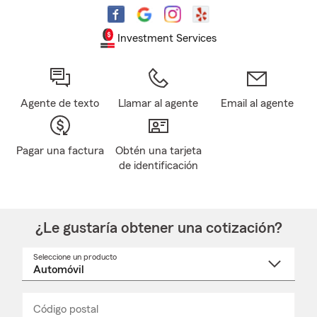
Investment Services
Agente de texto
Llamar al agente
Email al agente
Pagar una factura
Obtén una tarjeta
de identificación
¿Le gustaría obtener una cotización?
Seleccione un producto
Seleccione
un
nombre
de
producto
del
Código postal
Ingresa
Ingresa
_____
menú