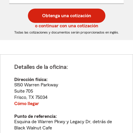
un
un
desplegable
código
código
postal
postal
Obtenga una cotización
de
de
5
5
o continuar con una cotización
dígitos
dígitos
Todas las cotizaciones y documentos serán proporcionados en inglés.
Detalles de la oficina:
Dirección física:
5150 Warren Parkway
Suite 705
Frisco
,
TX
75034
Cómo llegar
Punto de referencia:
Esquina de Warren Pkwy y Legacy Dr, detrás de
Black Walnut Cafe