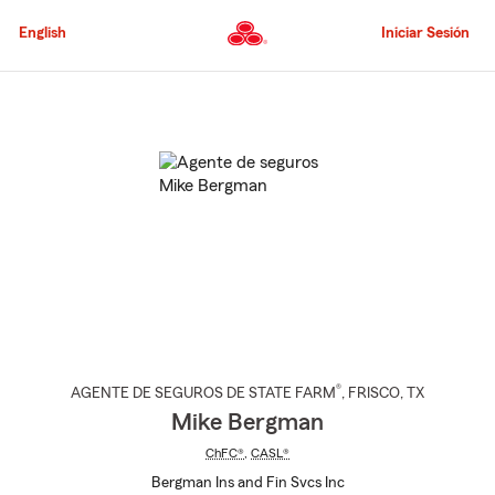
Pasar
al
English
Iniciar Sesión
contenido
principal
Comienzo
del
contenido
principal
®
AGENTE DE SEGUROS DE STATE FARM
,
FRISCO
, TX
Mike Bergman
ChFC®
,
CASL®
Bergman Ins and Fin Svcs Inc