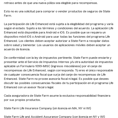
retraso antes de que una nueva póliza sea elegible para recompensas.
Esto no es una solicitud para comprar o vender productos de seguros de State
Farm.
La participación de Life Enhanced está sujeta a la elegibilidad del programa y varía
según el estado. Sujeto a los términos y condiciones del acuerdo. La aplicación Life
Enhanced está disponible para Android e iOS. Es posible que se requiera un
dispositivo móvil iOS o Android para usar todas las funciones del programa Life
Enhanced. Los clientes deben aceptar autorizar a State Farm a recopilar datos
sobre salud y bienestar. Los usuarios de aplicaciones móviles deben aceptar un
acuerdo de licencia.
De conformidad con la ley de impuestos pertinente, State Farm puede enviarte y
presentar ante el Servicio de Impuestos Internos y/u otra autoridad de impuestos
aplicable un Formulario 1099-MISC (ingresos misceláneos) por el canje de
recompensas de Life Enhanced, según corresponda. Tú eres el único responsable
de cualquier consecuencia fiscal que surja del canje de recompensas de Life
Enhanced. State Farm no provee asesoría fiscal ni legal. Es posible que desees
discutir las posibles consecuencias fiscales de tu participación en el programa Life
Enhanced con un asesor fiscal o legal.
Cada aseguradora de State Farm asume la exclusiva responsabilidad financiera
por sus propios productos.
State Farm Life Insurance Company (sin licencia en MA, NY ni WI)
State Farm Life and Accident Assurance Company (con licencia en NY y WI)