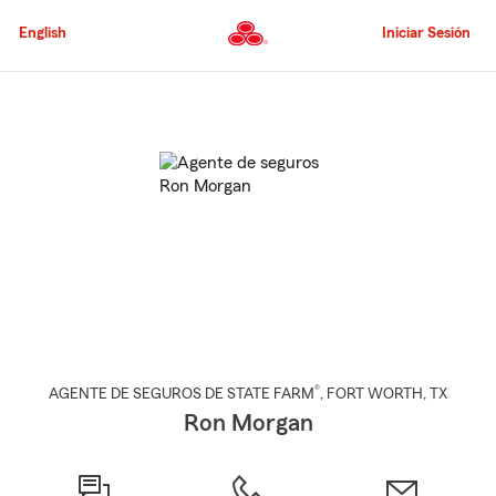
Pasar
al
English
Iniciar Sesión
contenido
principal
Comienzo
del
contenido
principal
®
AGENTE DE SEGUROS DE STATE FARM
,
FORT WORTH
, TX
Ron Morgan