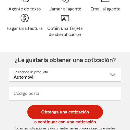
Agente de texto
Llamar al agente
Email al agente
Pagar una factura
Obtén una tarjeta
de identificación
¿Le gustaría obtener una cotización?
Seleccione un producto
Seleccione
un
nombre
de
producto
del
Código postal
Ingresa
Ingresa
_____
menú
un
un
desplegable
código
código
postal
postal
Obtenga una cotización
de
de
5
5
o continuar con una cotización
dígitos
dígitos
Todas las cotizaciones y documentos serán proporcionados en inglés.