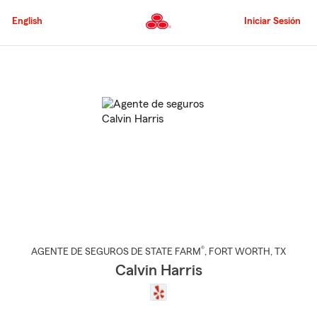
Pasar
al
English
Iniciar Sesión
contenido
principal
Comienzo
del
contenido
principal
®
AGENTE DE SEGUROS DE STATE FARM
,
FORT WORTH
, TX
Calvin Harris