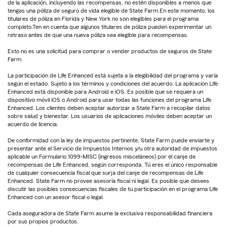
de la aplicación, incluyendo las recompensas, no estén disponibles a menos que
tengas una póliza de seguro de vida elegible de State Farm.En este momento, los
titulares de póliza en Florida y New York no son elegibles para el programa
completo.Ten en cuenta que algunos titulares de póliza pueden experimentar un
retraso antes de que una nueva póliza sea elegible para recompensas.
Esto no es una solicitud para comprar o vender productos de seguros de State
Farm.
La participación de Life Enhanced está sujeta a la elegibilidad del programa y varía
según el estado. Sujeto a los términos y condiciones del acuerdo. La aplicación Life
Enhanced está disponible para Android e iOS. Es posible que se requiera un
dispositivo móvil iOS o Android para usar todas las funciones del programa Life
Enhanced. Los clientes deben aceptar autorizar a State Farm a recopilar datos
sobre salud y bienestar. Los usuarios de aplicaciones móviles deben aceptar un
acuerdo de licencia.
De conformidad con la ley de impuestos pertinente, State Farm puede enviarte y
presentar ante el Servicio de Impuestos Internos y/u otra autoridad de impuestos
aplicable un Formulario 1099-MISC (ingresos misceláneos) por el canje de
recompensas de Life Enhanced, según corresponda. Tú eres el único responsable
de cualquier consecuencia fiscal que surja del canje de recompensas de Life
Enhanced. State Farm no provee asesoría fiscal ni legal. Es posible que desees
discutir las posibles consecuencias fiscales de tu participación en el programa Life
Enhanced con un asesor fiscal o legal.
Cada aseguradora de State Farm asume la exclusiva responsabilidad financiera
por sus propios productos.