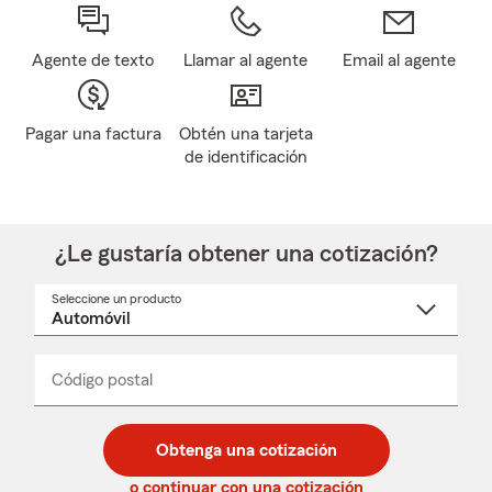
Agente de texto
Llamar al agente
Email al agente
Pagar una factura
Obtén una tarjeta
de identificación
¿Le gustaría obtener una cotización?
Seleccione un producto
Seleccione
un
nombre
de
producto
del
Código postal
Ingresa
Ingresa
_____
menú
un
un
desplegable
código
código
postal
postal
Obtenga una cotización
de
de
5
5
o continuar con una cotización