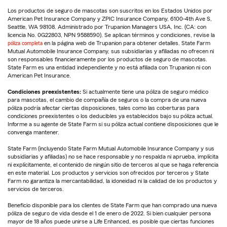
Los productos de seguro de mascotas son suscritos en los Estados Unidos por
American Pet Insurance Company y ZPIC Insurance Company, 6100-4th Ave S,
Seattle, WA 98108. Administrado por Trupanion Managers USA, Inc. (CA: con
licencia No. 0G22803, NPN 9588590). Se aplican términos y condiciones, revise la
póliza completa
en la página web de Trupanion para obtener detalles. State Farm
Mutual Automobile Insurance Company, sus subsidiarias y afiliadas no ofrecen ni
son responsables financieramente por los productos de seguro de mascotas.
State Farm es una entidad independiente y no está afiliada con Trupanion ni con
American Pet Insurance.
Condiciones preexistentes:
Si actualmente tiene una póliza de seguro médico
para mascotas, el cambio de compañía de seguros o la compra de una nueva
póliza podría afectar ciertas disposiciones, tales como las coberturas para
condiciones preexistentes o los deducibles ya establecidos bajo su póliza actual.
Informe a su agente de State Farm si su póliza actual contiene disposiciones que le
convenga mantener.
State Farm (incluyendo State Farm Mutual Automobile Insurance Company y sus
subsidiarias y afiliadas) no se hace responsable y no respalda ni aprueba, implícita
ni explícitamente, el contenido de ningún sitio de terceros al que se haga referencia
en este material. Los productos y servicios son ofrecidos por terceros y State
Farm no garantiza la mercantabilidad, la idoneidad ni la calidad de los productos y
servicios de terceros.
Beneficio disponible para los clientes de State Farm que han comprado una nueva
póliza de seguro de vida desde el 1 de enero de 2022. Si bien cualquier persona
mayor de 18 años puede unirse a Life Enhanced, es posible que ciertas funciones