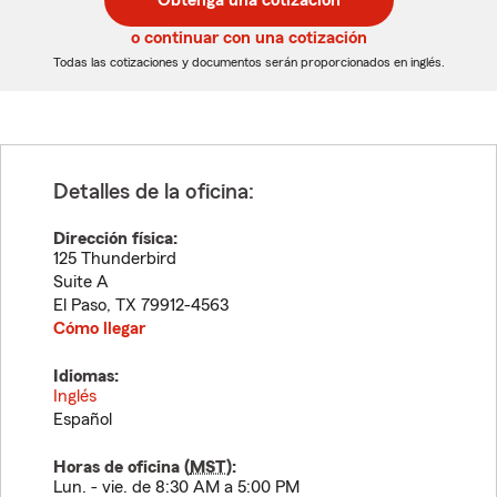
Obtenga una cotización
de
de
5
5
o continuar con una cotización
dígitos
dígitos
Todas las cotizaciones y documentos serán proporcionados en inglés.
Detalles de la oficina:
Dirección física:
125 Thunderbird
Suite A
El Paso
,
TX
79912-4563
Cómo llegar
Idiomas:
Inglés
Español
Horas de oficina (
MST
):
Lun. - vie. de 8:30 AM a 5:00 PM