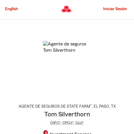
Pasar
al
English
Iniciar Sesión
contenido
principal
Comienzo
del
contenido
principal
®
AGENTE DE SEGUROS DE STATE FARM
,
EL PASO
, TX
Tom Silverthorn
ChFC®
,
CPCU®
,
CLU®