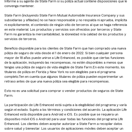
Informe a su agente de State Farm si su póliza actual contiene disposiciones que le
convenga mantener.
State Farm (incluyendo State Farm Mutual Automobile Insurance Company y sus
subsidiarias y afiliadas) no se hace responsable y no respalda ni aprueba, implícita
ni explícitamente, el contenido de ningún sitio de terceros al que se haga referencia
en este material. Los productos y servicios son ofrecidos por terceros y State
Farm no garantiza la mercantabilidad, la idoneidad ni la calidad de los productos y
servicios de terceros.
Beneficio disponible para los clientes de State Farm que han comprado una nueva
póliza de seguro de vida desde el 1 de enero de 2022. Si bien cualquier persona
mayor de 18 años puede unirse a Life Enhanced, es posible que ciertas funciones
de la aplicación, incluyendo las recompensas, no estén disponibles a menos que
tengas una póliza de seguro de vida elegible de State Farm.En este momento, los
titulares de póliza en Florida y New York no son elegibles para el programa
completo.Ten en cuenta que algunos titulares de póliza pueden experimentar un
retraso antes de que una nueva póliza sea elegible para recompensas.
Esto no es una solicitud para comprar o vender productos de seguros de State
Farm.
La participación de Life Enhanced está sujeta a la elegibilidad del programa y varía
según el estado. Sujeto a los términos y condiciones del acuerdo. La aplicación Life
Enhanced está disponible para Android e iOS. Es posible que se requiera un
dispositivo móvil iOS o Android para usar todas las funciones del programa Life
Enhanced. Los clientes deben aceptar autorizar a State Farm a recopilar datos
sobre salud y bienestar. Los usuarios de aplicaciones móviles deben aceptar un