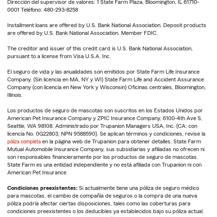
Dirección del supervisor de valores: 1 State Farm Plaza, Bloomington, IL 61710-
0001 Teléfono: 480-293-8258
Installment loans are offered by U.S. Bank National Association. Deposit products
are offered by U.S. Bank National Association. Member FDIC.
The creditor and issuer of this credit card is U.S. Bank National Association,
pursuant to a license from Visa U.S.A. Inc.
El seguro de vida y las anualidades son emitidos por State Farm Life Insurance
Company. (Sin licencia en MA, NY y WI) State Farm Life and Accident Assurance
Company (con licencia en New York y Wisconsin) Oficinas centrales, Bloomington,
Illinois.
Los productos de seguro de mascotas son suscritos en los Estados Unidos por
American Pet Insurance Company y ZPIC Insurance Company, 6100-4th Ave S,
Seattle, WA 98108. Administrado por Trupanion Managers USA, Inc. (CA: con
licencia No. 0G22803, NPN 9588590). Se aplican términos y condiciones, revise la
póliza completa
en la página web de Trupanion para obtener detalles. State Farm
Mutual Automobile Insurance Company, sus subsidiarias y afiliadas no ofrecen ni
son responsables financieramente por los productos de seguro de mascotas.
State Farm es una entidad independiente y no está afiliada con Trupanion ni con
American Pet Insurance.
Condiciones preexistentes:
Si actualmente tiene una póliza de seguro médico
para mascotas, el cambio de compañía de seguros o la compra de una nueva
póliza podría afectar ciertas disposiciones, tales como las coberturas para
condiciones preexistentes o los deducibles ya establecidos bajo su póliza actual.