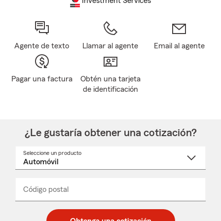
Investment Services
Agente de texto
Llamar al agente
Email al agente
Pagar una factura
Obtén una tarjeta
de identificación
¿Le gustaría obtener una cotización?
Seleccione un producto
Seleccione
un
nombre
de
producto
del
Código postal
Ingresa
Ingresa
_____
menú
un
un
desplegable
código
código
postal
postal