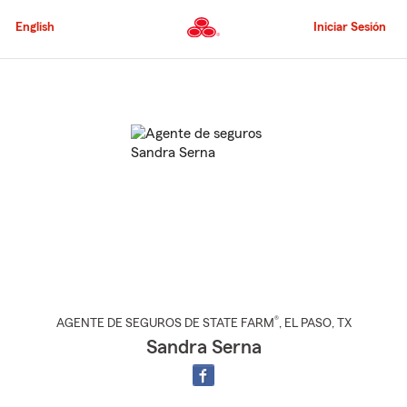
Pasar
al
English
Iniciar Sesión
contenido
principal
Comienzo
del
contenido
principal
®
AGENTE DE SEGUROS DE STATE FARM
,
EL PASO
, TX
Sandra Serna