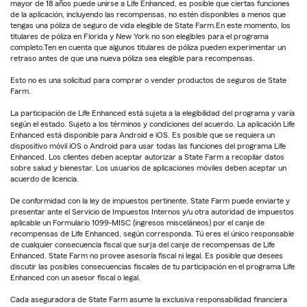
mayor de 18 años puede unirse a Life Enhanced, es posible que ciertas funciones
de la aplicación, incluyendo las recompensas, no estén disponibles a menos que
tengas una póliza de seguro de vida elegible de State Farm.En este momento, los
titulares de póliza en Florida y New York no son elegibles para el programa
completo.Ten en cuenta que algunos titulares de póliza pueden experimentar un
retraso antes de que una nueva póliza sea elegible para recompensas.
Esto no es una solicitud para comprar o vender productos de seguros de State
Farm.
La participación de Life Enhanced está sujeta a la elegibilidad del programa y varía
según el estado. Sujeto a los términos y condiciones del acuerdo. La aplicación Life
Enhanced está disponible para Android e iOS. Es posible que se requiera un
dispositivo móvil iOS o Android para usar todas las funciones del programa Life
Enhanced. Los clientes deben aceptar autorizar a State Farm a recopilar datos
sobre salud y bienestar. Los usuarios de aplicaciones móviles deben aceptar un
acuerdo de licencia.
De conformidad con la ley de impuestos pertinente, State Farm puede enviarte y
presentar ante el Servicio de Impuestos Internos y/u otra autoridad de impuestos
aplicable un Formulario 1099-MISC (ingresos misceláneos) por el canje de
recompensas de Life Enhanced, según corresponda. Tú eres el único responsable
de cualquier consecuencia fiscal que surja del canje de recompensas de Life
Enhanced. State Farm no provee asesoría fiscal ni legal. Es posible que desees
discutir las posibles consecuencias fiscales de tu participación en el programa Life
Enhanced con un asesor fiscal o legal.
Cada aseguradora de State Farm asume la exclusiva responsabilidad financiera