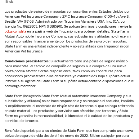
Illinois.
Los productos de seguro de mascotas son suscritos en los Estados Unidos por
American Pet Insurance Company y ZPIC Insurance Company, 6100-4th Ave S,
Seattle, WA 98108. Administrado por Trupanion Managers USA, Inc. (CA: con
licencia No. 0G22803, NPN 9588590). Se aplican términos y condiciones, revise la
póliza completa
en la página web de Trupanion para obtener detalles. State Farm
Mutual Automobile Insurance Company, sus subsidiarias y afiliadas no ofrecen ni
son responsables financieramente por los productos de seguro de mascotas.
State Farm es una entidad independiente y no está afiliada con Trupanion ni con
American Pet Insurance.
Condiciones preexistentes:
Si actualmente tiene una póliza de seguro médico
para mascotas, el cambio de compañía de seguros o la compra de una nueva
póliza podría afectar ciertas disposiciones, tales como las coberturas para
condiciones preexistentes o los deducibles ya establecidos bajo su póliza actual.
Informe a su agente de State Farm si su póliza actual contiene disposiciones que le
convenga mantener.
State Farm (incluyendo State Farm Mutual Automobile Insurance Company y sus
subsidiarias y afiliadas) no se hace responsable y no respalda ni aprueba, implícita
ni explícitamente, el contenido de ningún sitio de terceros al que se haga referencia
en este material. Los productos y servicios son ofrecidos por terceros y State
Farm no garantiza la mercantabilidad, la idoneidad ni la calidad de los productos y
servicios de terceros.
Beneficio disponible para los clientes de State Farm que han comprado una nueva
póliza de seguro de vida desde el 1 de enero de 2022. Si bien cualquier persona