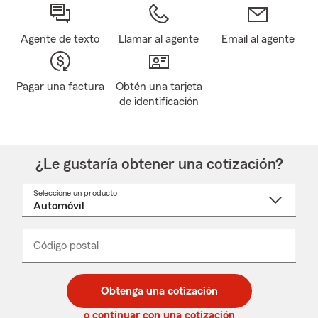
Agente de texto
Llamar al agente
Email al agente
Pagar una factura
Obtén una tarjeta
de identificación
¿Le gustaría obtener una cotización?
Seleccione un producto
Seleccione
un
nombre
de
producto
del
Código postal
Ingresa
Ingresa
_____
menú
un
un
desplegable
código
código
postal
postal
Obtenga una cotización
de
de
5
5
o continuar con una cotización