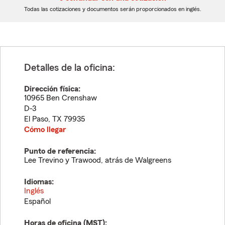
dígitos
dígitos
Todas las cotizaciones y documentos serán proporcionados en inglés.
Detalles de la oficina:
Dirección física:
10965 Ben Crenshaw
D-3
El Paso
,
TX
79935
Cómo llegar
Punto de referencia:
Lee Trevino y Trawood, atrás de Walgreens
Idiomas:
Inglés
Español
Horas de oficina (
MST
):