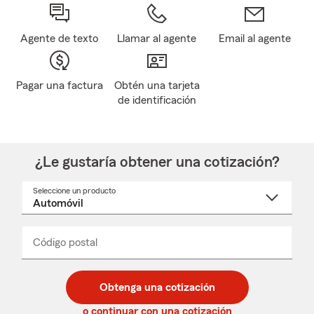
Agente de texto
Llamar al agente
Email al agente
Pagar una factura
Obtén una tarjeta
de identificación
¿Le gustaría obtener una cotización?
Seleccione un producto
Seleccione
un
nombre
de
producto
del
Código postal
Ingresa
Ingresa
_____
menú
un
un
desplegable
código
código
postal
postal
Obtenga una cotización
de
de
5
5
o continuar con una cotización