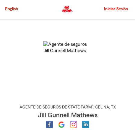
Pasar
al
English
Iniciar Sesión
contenido
principal
Comienzo
del
contenido
principal
®
AGENTE DE SEGUROS DE STATE FARM
,
CELINA
, TX
Jill Gunnell Mathews