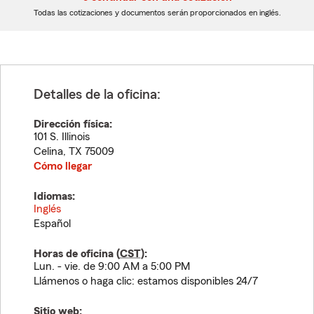
dígitos
dígitos
Todas las cotizaciones y documentos serán proporcionados en inglés.
Detalles de la oficina:
Dirección física:
101 S. Illinois
Celina
,
TX
75009
Cómo llegar
Idiomas:
Inglés
Español
Horas de oficina (
CST
):
Lun. - vie. de 9:00 AM a 5:00 PM
Llámenos o haga clic: estamos disponibles 24/7
Sitio web: