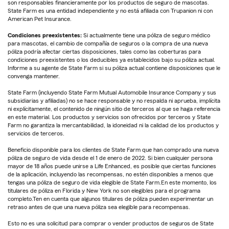
son responsables financieramente por los productos de seguro de mascotas.
State Farm es una entidad independiente y no está afiliada con Trupanion ni con
American Pet Insurance.
Condiciones preexistentes:
Si actualmente tiene una póliza de seguro médico
para mascotas, el cambio de compañía de seguros o la compra de una nueva
póliza podría afectar ciertas disposiciones, tales como las coberturas para
condiciones preexistentes o los deducibles ya establecidos bajo su póliza actual.
Informe a su agente de State Farm si su póliza actual contiene disposiciones que le
convenga mantener.
State Farm (incluyendo State Farm Mutual Automobile Insurance Company y sus
subsidiarias y afiliadas) no se hace responsable y no respalda ni aprueba, implícita
ni explícitamente, el contenido de ningún sitio de terceros al que se haga referencia
en este material. Los productos y servicios son ofrecidos por terceros y State
Farm no garantiza la mercantabilidad, la idoneidad ni la calidad de los productos y
servicios de terceros.
Beneficio disponible para los clientes de State Farm que han comprado una nueva
póliza de seguro de vida desde el 1 de enero de 2022. Si bien cualquier persona
mayor de 18 años puede unirse a Life Enhanced, es posible que ciertas funciones
de la aplicación, incluyendo las recompensas, no estén disponibles a menos que
tengas una póliza de seguro de vida elegible de State Farm.En este momento, los
titulares de póliza en Florida y New York no son elegibles para el programa
completo.Ten en cuenta que algunos titulares de póliza pueden experimentar un
retraso antes de que una nueva póliza sea elegible para recompensas.
Esto no es una solicitud para comprar o vender productos de seguros de State