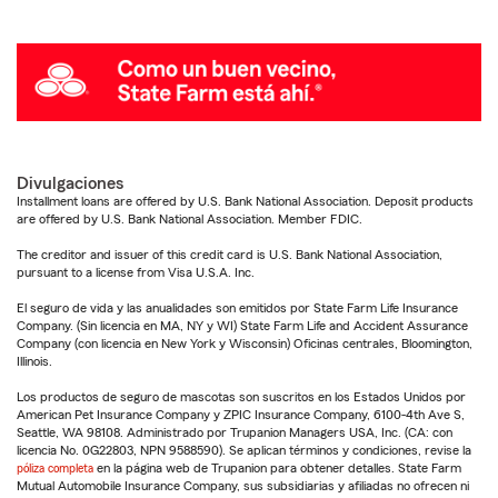
Divulgaciones
Installment loans are offered by U.S. Bank National Association. Deposit products
are offered by U.S. Bank National Association. Member FDIC.
The creditor and issuer of this credit card is U.S. Bank National Association,
pursuant to a license from Visa U.S.A. Inc.
El seguro de vida y las anualidades son emitidos por State Farm Life Insurance
Company. (Sin licencia en MA, NY y WI) State Farm Life and Accident Assurance
Company (con licencia en New York y Wisconsin) Oficinas centrales, Bloomington,
Illinois.
Los productos de seguro de mascotas son suscritos en los Estados Unidos por
American Pet Insurance Company y ZPIC Insurance Company, 6100-4th Ave S,
Seattle, WA 98108. Administrado por Trupanion Managers USA, Inc. (CA: con
licencia No. 0G22803, NPN 9588590). Se aplican términos y condiciones, revise la
póliza completa
en la página web de Trupanion para obtener detalles. State Farm
Mutual Automobile Insurance Company, sus subsidiarias y afiliadas no ofrecen ni