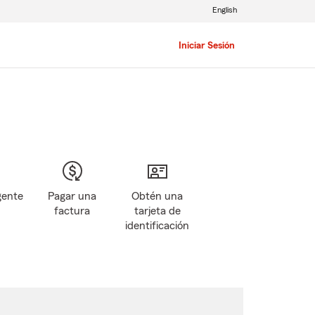
English
Iniciar Sesión
gente
Pagar una
Obtén una
factura
tarjeta de
identificación