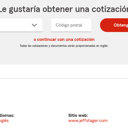
Le gustaría obtener una cotizació
cione
Código postal
Ingresa
Ingresa
Obteng
_____
un
un
re
código
código
cto
o continuar con una cotización
postal
postal
de
de
Todas las cotizaciones y documentos serán proporcionados en inglés.
egable
5
5
dígitos
dígitos
diomas:
Sitio web:
nglés
www.jeffstager.com