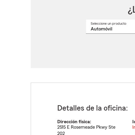
¿
Seleccione un producto
Selec
un
nomb
de
produ
del
menú
despl
Detalles de la oficina:
Dirección física:
I
2515 E Rosemeade Pkwy Ste
I
202