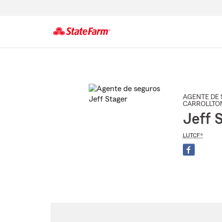
Comienzo
del
contenido
principal
AGENTE DE 
CARROLLTO
Jeff 
LUTCF®