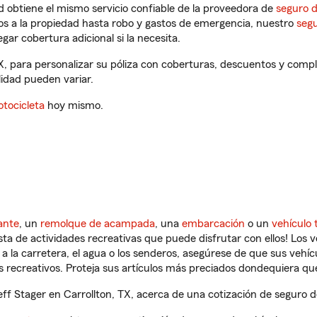
 obtiene el mismo servicio confiable de la proveedora de
seguro 
os a la propiedad hasta robo y gastos de emergencia, nuestro
segu
gar cobertura adicional si la necesita.
TX, para personalizar su póliza con coberturas, descuentos y com
ilidad pueden variar.
tocicleta
hoy mismo.
ante
, un
remolque de acampada
, una
embarcación
o un
vehículo 
ista de actividades recreativas que puede disfrutar con ellos! Los 
a la carretera, el agua o los senderos, asegúrese de que sus vehí
 recreativos. Proteja sus artículos más preciados dondequiera qu
f Stager en Carrollton, TX, acerca de una cotización de seguro de