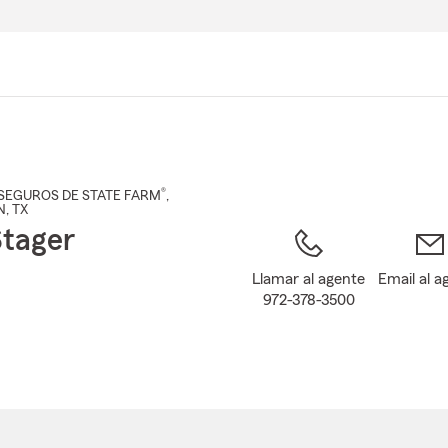
Pasar
al
contenido
principal
®
SEGUROS DE STATE FARM
,
N
, TX
Stager
Llamar al agente
Email al a
972-378-3500