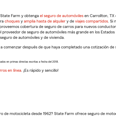
n State Farm y obtenga
el seguro de automóviles
en Carrollton, TX 
tra
choques
y
amplia hasta de alquiler
y de
viajes compartidos
. Si
s proveemos cobertura de seguro de carros para nuevos conductores
l proveedor de seguro de automóviles más grande en los Estados
seguro de automóviles y de vivienda.
á a comenzar después de que haya completado una cotización de se
sados en primas directas escritas a fecha del 2018.
rros en línea
. ¡Es rápido y sencillo!
ro de motocicleta desde 1962? State Farm ofrece seguro de motoci