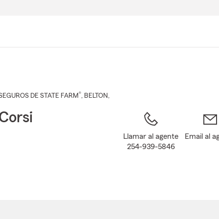
Pasar
al
contenido
principal
®
SEGUROS DE STATE FARM
,
BELTON
,
Corsi
Llamar al agente
Email al a
254-939-5846