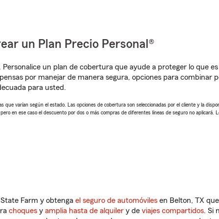
ear un Plan Precio Personal®
. Personalice un plan de cobertura que ayude a proteger lo que es 
pensas por manejar de manera segura, opciones para combinar p
adecuada para usted.
 que varían según el estado. Las opciones de cobertura son seleccionadas por el cliente y la disponib
, pero en ese caso el descuento por dos o más compras de diferentes líneas de seguro no aplicará. 
n State Farm y obtenga
el seguro de automóviles
en Belton, TX que
tra
choques
y
amplia hasta de alquiler
y de
viajes compartidos
. Si