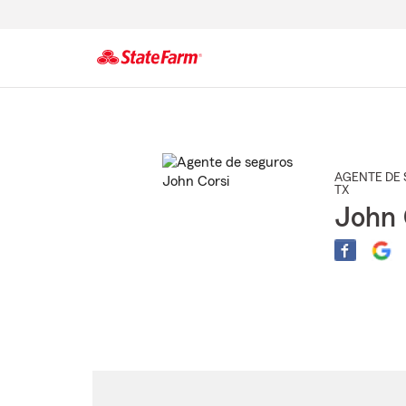
Comienzo
del
contenido
principal
AGENTE DE 
TX
John 