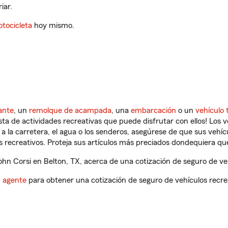
iar.
tocicleta
hoy mismo.
ante
, un
remolque de acampada
, una
embarcación
o un
vehículo 
ista de actividades recreativas que puede disfrutar con ellos! Los 
a la carretera, el agua o los senderos, asegúrese de que sus vehí
 recreativos. Proteja sus artículos más preciados dondequiera qu
n Corsi en Belton, TX, acerca de una cotización de seguro de veh
n agente
para obtener una cotización de seguro de vehículos recre