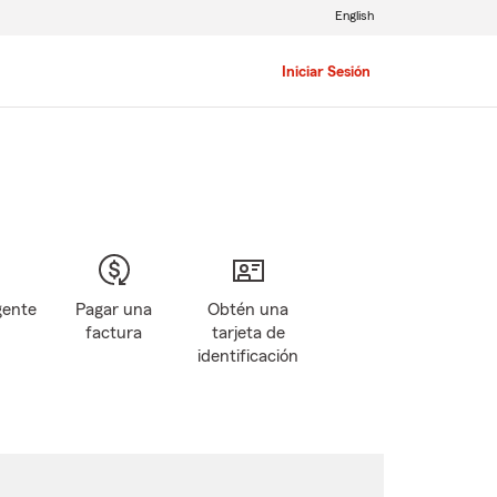
English
Iniciar Sesión
gente
Pagar una
Obtén una
factura
tarjeta de
identificación