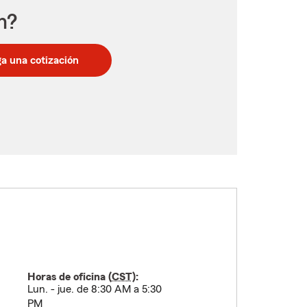
n?
a una cotización
Horas de oficina (
CST
):
Lun. - jue. de 8:30 AM a 5:30
PM