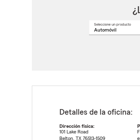
¿
Seleccione un producto
Selec
un
nomb
de
produ
del
menú
despl
Detalles de la oficina:
Dirección física:
P
101 Lake Road
F
Belton
,
TX
76513-1509
e