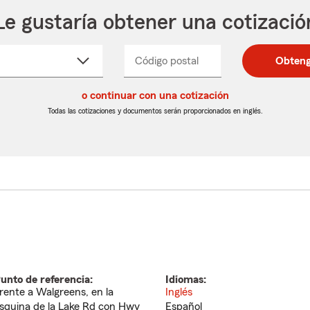
Le gustaría obtener una cotizació
cione
Código postal
Ingresa
Ingresa
Obteng
_____
un
un
re
código
código
cto
o continuar con una cotización
postal
postal
de
de
Todas las cotizaciones y documentos serán proporcionados en inglés.
egable
5
5
dígitos
dígitos
unto de referencia:
Idiomas:
rente a Walgreens, en la
Inglés
squina de la Lake Rd con Hwy
Español