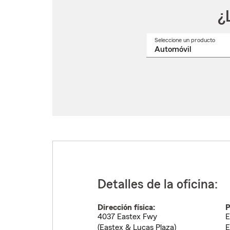
¿
Seleccione un producto
Selec
un
nomb
de
produ
del
menú
despl
Detalles de la oficina:
Dirección física:
P
4037 Eastex Fwy
E
(Eastex & Lucas Plaza)
E