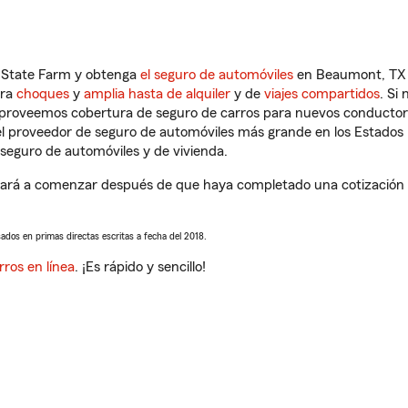
n State Farm y obtenga
el seguro de automóviles
en Beaumont, TX q
tra
choques
y
amplia hasta de alquiler
y de
viajes compartidos
. Si
s proveemos cobertura de seguro de carros para nuevos conductores
l proveedor de seguro de automóviles más grande en los Estados
seguro de automóviles y de vivienda.
rá a comenzar después de que haya completado una cotización de
sados en primas directas escritas a fecha del 2018.
rros en línea
. ¡Es rápido y sencillo!