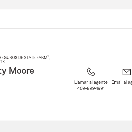
Pasar
al
contenido
principal
®
SEGUROS DE STATE FARM
,
 TX
ty Moore
Llamar al agente
Email al a
409-899-1991