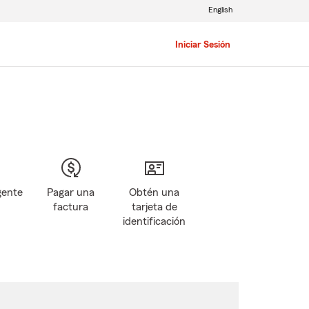
English
Iniciar Sesión
gente
Pagar una
Obtén una
factura
tarjeta de
identificación