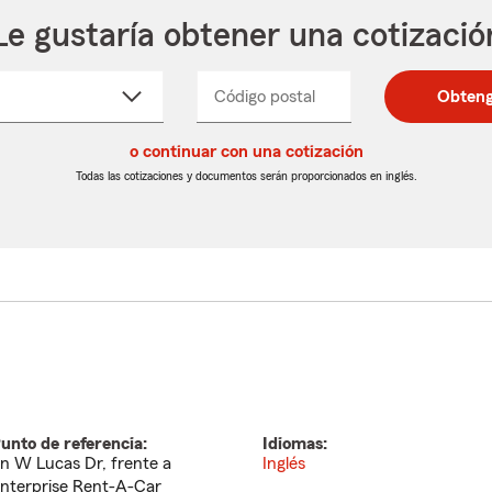
Le gustaría obtener una cotizació
cione
Código postal
Ingresa
Ingresa
Obteng
_____
un
un
re
código
código
cto
o continuar con una cotización
postal
postal
de
de
Todas las cotizaciones y documentos serán proporcionados en inglés.
egable
5
5
dígitos
dígitos
unto de referencia:
Idiomas:
n W Lucas Dr, frente a
Inglés
nterprise Rent-A-Car