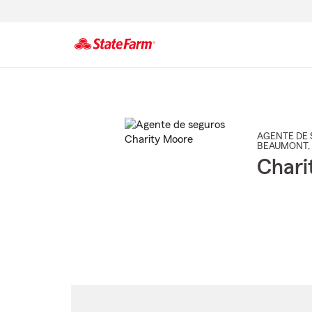
Comienzo
del
contenido
principal
AGENTE DE 
BEAUMONT
,
Chari