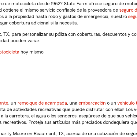
ro de motocicleta desde 1962? State Farm ofrece seguro de motoci
 obtiene el mismo servicio confiable de la proveedora de
seguro 
os a la propiedad hasta robo y gastos de emergencia, nuestro
segu
gar cobertura adicional si la necesita.
 TX, para personalizar su póliza con coberturas, descuentos y c
ilidad pueden variar.
tocicleta
hoy mismo.
ante
, un
remolque de acampada
, una
embarcación
o un
vehículo 
ista de actividades recreativas que puede disfrutar con ellos! Los 
a la carretera, el agua o los senderos, asegúrese de que sus vehí
 recreativos. Proteja sus artículos más preciados dondequiera qu
arity Moore en Beaumont, TX, acerca de una cotización de seguro