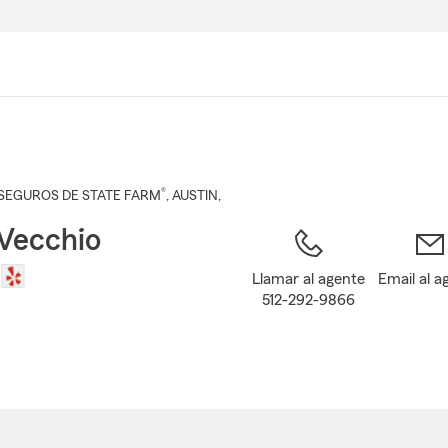
Pasar
al
contenido
principal
®
SEGUROS DE STATE FARM
,
AUSTIN
,
 Vecchio
Llamar al agente
Email al a
512-292-9866