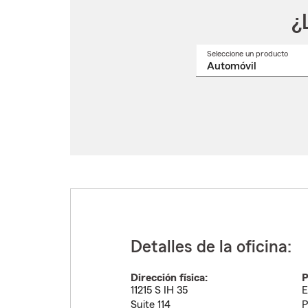
¿
Seleccione un producto
Selec
un
nomb
de
produ
del
menú
despl
Detalles de la oficina:
Dirección física:
P
11215 S IH 35
E
Suite 114
P