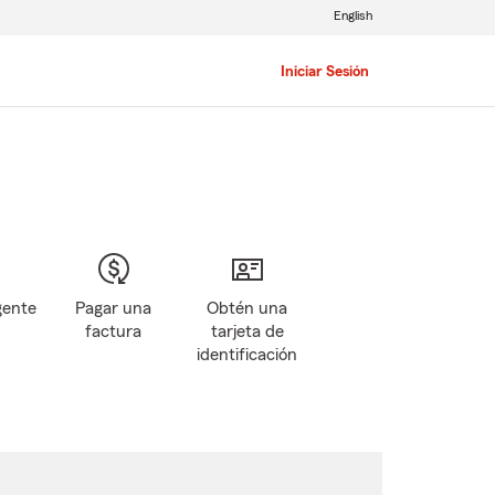
English
Iniciar Sesión
gente
Pagar una
Obtén una
factura
tarjeta de
identificación