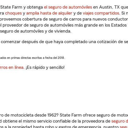
n State Farm y obtenga
el seguro de automóviles
en Austin, TX que
tra
choques
y
amplia hasta de alquiler
y de
viajes compartidos
. Si
s proveemos cobertura de seguro de carros para nuevos conductores
l proveedor de seguro de automóviles más grande en los Estados
seguro de automóviles y de vivienda.
a comenzar después de que haya completado una cotización de segu
sados en primas directas escritas a fecha del 2018.
rros en línea
. ¡Es rápido y sencillo!
ro de motocicleta desde 1962? State Farm ofrece seguro de motoci
 obtiene el mismo servicio confiable de la proveedora de
seguro 
os a la propiedad hasta robo y gastos de emergencia, nuestro
segu