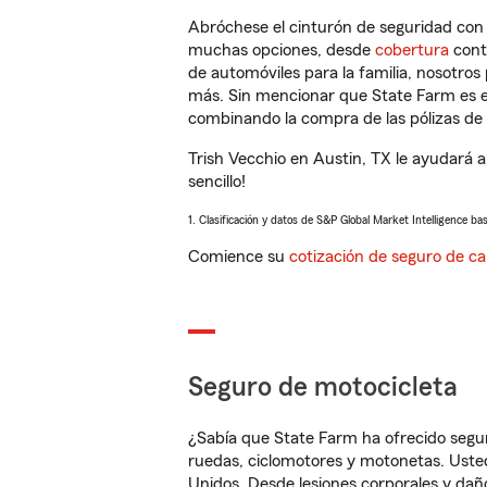
Abróchese el cinturón de seguridad co
muchas opciones, desde
cobertura
con
de automóviles para la familia, nosotro
más. Sin mencionar que State Farm es e
combinando la compra de las pólizas de 
Trish Vecchio en Austin, TX le ayudará 
sencillo!
1. Clasificación y datos de S&P Global Market Intelligence ba
Comience su
cotización de seguro de ca
Seguro de motocicleta
¿Sabía que State Farm ha ofrecido segu
ruedas, ciclomotores y motonetas. Usted
Unidos. Desde lesiones corporales y dañ