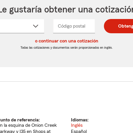
Le gustaría obtener una cotizació
cione
Código postal
Ingresa
Ingresa
Obteng
_____
un
un
re
código
código
cto
o continuar con una cotización
postal
postal
de
de
Todas las cotizaciones y documentos serán proporcionados en inglés.
egable
5
5
dígitos
dígitos
unto de referencia:
Idiomas:
n la esquina de Onion Creek
Inglés
arkway y I35 en Shops at
Español