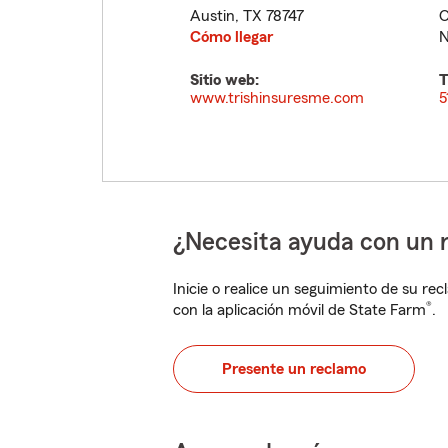
Austin
,
TX
78747
O
Cómo llegar
N
Sitio web:
T
www.trishinsuresme.com
5
¿Necesita ayuda con un 
Inicie o realice un seguimiento de su rec
®
con la aplicación móvil de State Farm
.
Presente un reclamo