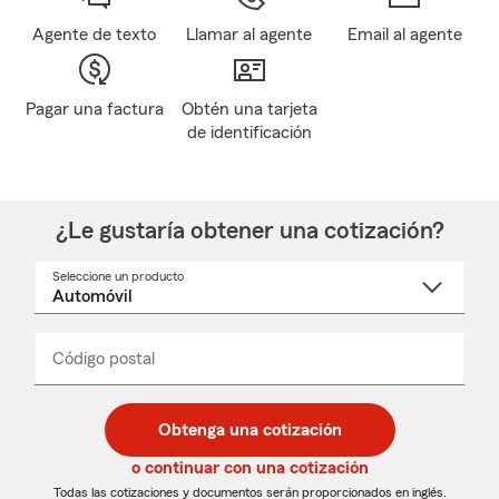
Agente de texto
Llamar al agente
Email al agente
Pagar una factura
Obtén una tarjeta
de identificación
¿Le gustaría obtener una cotización?
Seleccione un producto
Seleccione
un
nombre
de
producto
del
Código postal
Ingresa
Ingresa
_____
menú
un
un
desplegable
código
código
postal
postal
Obtenga una cotización
de
de
5
5
o continuar con una cotización
dígitos
dígitos
Todas las cotizaciones y documentos serán proporcionados en inglés.