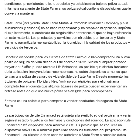
condiciones preexistentes o los deducibles ya establecidos bajo su póliza actual.
Informe a su agente de State Farm si su póliza actual contiene disposiciones que le
convenga mantener.
State Farm (incluyendo State Farm Mutual Automobile Insurance Company y sus
subsidiarias y afiliadas) no se hace responsable y no respalda ni aprueba, implícita
ni explícitamente, el contenido de ningún sitio de terceros al que se haga referencia
en este material. Los productos y servicios son ofrecidos por terceros y State
Farm no garantiza la mercantabilidad, la idoneidad ni la calidad de los productos y
servicios de terceros.
Beneficio disponible para los clientes de State Farm que han comprado una nueva
póliza de seguro de vida desde el 1 de enero de 2022. Si bien cualquier persona
mayor de 18 años puede unirse a Life Enhanced, es posible que ciertas funciones
de la aplicación, incluyendo las recompensas, no estén disponibles a menos que
tengas una póliza de seguro de vida elegible de State Farm.En este momento, los
titulares de póliza en Florida y New York no son elegibles para el programa
completo.Ten en cuenta que algunos titulares de póliza pueden experimentar un
retraso antes de que una nueva póliza sea elegible para recompensas.
Esto no es una solicitud para comprar o vender productos de seguros de State
Farm.
La participación de Life Enhanced está sujeta a la elegibilidad del programa y varía
según el estado. Sujeto a los términos y condiciones del acuerdo. La aplicación Life
Enhanced está disponible para Android e iOS. Es posible que se requiera un
dispositivo móvil iOS o Android para usar todas las funciones del programa Life
Enhanced. Los clientes deben aceptar autorizar a State Farm a recopilar datos