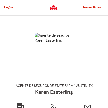
Pasar
al
English
Iniciar Sesión
contenido
principal
Comienzo
del
contenido
principal
®
AGENTE DE SEGUROS DE STATE FARM
,
AUSTIN
, TX
Karen Easterling