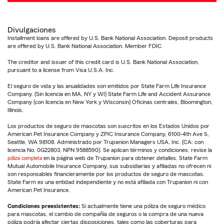
Divulgaciones
Installment loans are offered by U.S. Bank National Association. Deposit products
are offered by U.S. Bank National Association. Member FDIC.
The creditor and issuer of this credit card is U.S. Bank National Association,
pursuant to a license from Visa U.S.A. Inc.
El seguro de vida y las anualidades son emitidos por State Farm Life Insurance
Company. (Sin licencia en MA, NY y WI) State Farm Life and Accident Assurance
Company (con licencia en New York y Wisconsin) Oficinas centrales, Bloomington,
Illinois.
Los productos de seguro de mascotas son suscritos en los Estados Unidos por
American Pet Insurance Company y ZPIC Insurance Company, 6100-4th Ave S,
Seattle, WA 98108. Administrado por Trupanion Managers USA, Inc. (CA: con
licencia No. 0G22803, NPN 9588590). Se aplican términos y condiciones, revise la
póliza completa
en la página web de Trupanion para obtener detalles. State Farm
Mutual Automobile Insurance Company, sus subsidiarias y afiliadas no ofrecen ni
son responsables financieramente por los productos de seguro de mascotas.
State Farm es una entidad independiente y no está afiliada con Trupanion ni con
American Pet Insurance.
Condiciones preexistentes:
Si actualmente tiene una póliza de seguro médico
para mascotas, el cambio de compañía de seguros o la compra de una nueva
póliza podría afectar ciertas disposiciones, tales como las coberturas para