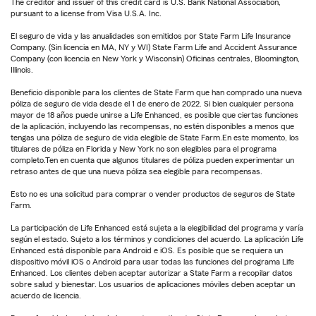
The creditor and issuer of this credit card is U.S. Bank National Association,
pursuant to a license from Visa U.S.A. Inc.
El seguro de vida y las anualidades son emitidos por State Farm Life Insurance
Company. (Sin licencia en MA, NY y WI) State Farm Life and Accident Assurance
Company (con licencia en New York y Wisconsin) Oficinas centrales, Bloomington,
Illinois.
Beneficio disponible para los clientes de State Farm que han comprado una nueva
póliza de seguro de vida desde el 1 de enero de 2022. Si bien cualquier persona
mayor de 18 años puede unirse a Life Enhanced, es posible que ciertas funciones
de la aplicación, incluyendo las recompensas, no estén disponibles a menos que
tengas una póliza de seguro de vida elegible de State Farm.En este momento, los
titulares de póliza en Florida y New York no son elegibles para el programa
completo.Ten en cuenta que algunos titulares de póliza pueden experimentar un
retraso antes de que una nueva póliza sea elegible para recompensas.
Esto no es una solicitud para comprar o vender productos de seguros de State
Farm.
La participación de Life Enhanced está sujeta a la elegibilidad del programa y varía
según el estado. Sujeto a los términos y condiciones del acuerdo. La aplicación Life
Enhanced está disponible para Android e iOS. Es posible que se requiera un
dispositivo móvil iOS o Android para usar todas las funciones del programa Life
Enhanced. Los clientes deben aceptar autorizar a State Farm a recopilar datos
sobre salud y bienestar. Los usuarios de aplicaciones móviles deben aceptar un
acuerdo de licencia.