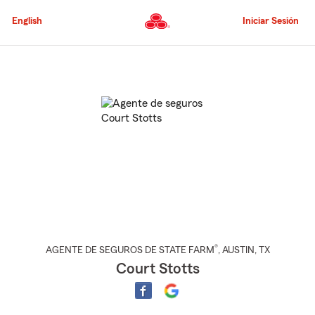
Pasar
al
English
Iniciar Sesión
contenido
principal
Comienzo
del
contenido
principal
®
AGENTE DE SEGUROS DE STATE FARM
,
AUSTIN
, TX
Court Stotts