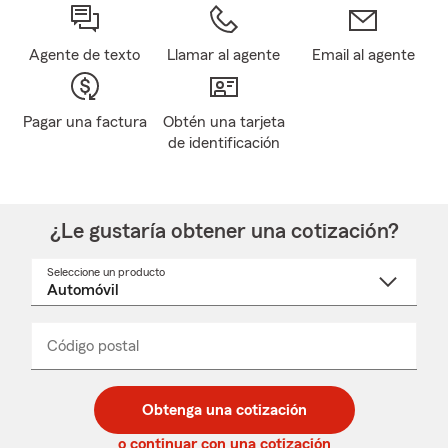
Agente de texto
Llamar al agente
Email al agente
Pagar una factura
Obtén una tarjeta
de identificación
¿Le gustaría obtener una cotización?
Seleccione un producto
Seleccione
un
nombre
de
producto
del
Código postal
Ingresa
Ingresa
_____
menú
un
un
desplegable
código
código
postal
postal
Obtenga una cotización
de
de
5
5
o continuar con una cotización