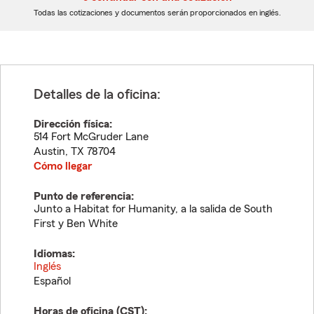
dígitos
dígitos
Todas las cotizaciones y documentos serán proporcionados en inglés.
Detalles de la oficina:
Dirección física:
514 Fort McGruder Lane
Austin
,
TX
78704
Cómo llegar
Punto de referencia:
Junto a Habitat for Humanity, a la salida de South
First y Ben White
Idiomas:
Inglés
Español
Horas de oficina (
CST
):