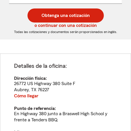
un
un
desplegable
código
código
postal
postal
Obtenga una cotización
de
de
5
5
o continuar con una cotización
dígitos
dígitos
Todas las cotizaciones y documentos serán proporcionados en inglés.
Detalles de la oficina:
Dirección física:
26772 US Highway 380 Suite F
Aubrey
,
TX
76227
Cómo llegar
Punto de referencia:
En Highway 380 junto a Braswell High School y
frente a Tenders BBQ.