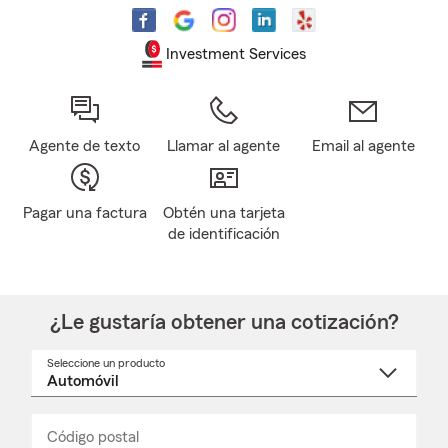
Investment Services
Agente de texto
Llamar al agente
Email al agente
Pagar una factura
Obtén una tarjeta
de identificación
¿Le gustaría obtener una cotización?
Seleccione un producto
Seleccione
un
nombre
de
producto
del
Código postal
Ingresa
Ingresa
_____
menú