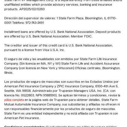
unaffiliated entities which provide advisory services, banking and insurance
products. AP2025/02/0260
Dirección del supervisor de valores: 1 State Farm Plaza, Bloomington, IL 61710-
0001 Teléfono: 972-743-2491
Installment loans are offered by U.S. Bank National Association. Deposit products
are offered by U.S. Bank National Association. Member FDIC.
The creditor and issuer of this credit card is U.S. Bank National Association,
pursuant to a license from Visa U.S.A. Inc.
El seguro de vida y las anualidades son emitidos por State Farm Life Insurance
Company. (Sin licencia en MA, NY y WI) State Farm Life and Accident Assurance
Company (con licencia en New York y Wisconsin) Oficinas centrales, Bloomington,
Illinois.
Los productos de seguro de mascotas son suscritos en los Estados Unidos por
American Pet Insurance Company y ZPIC Insurance Company, 6100-4th Ave S,
Seattle, WA 98108. Administrado por Trupanion Managers USA, Inc. (CA: con
licencia No. 0G22803, NPN 9588590). Se aplican términos y condiciones, revise la
póliza completa
en la página web de Trupanion para obtener detalles. State Farm
Mutual Automobile Insurance Company, sus subsidiarias y afiliadas no ofrecen ni
son responsables financieramente por los productos de seguro de mascotas.
State Farm es una entidad independiente y no está afiliada con Trupanion ni con
American Pet Insurance.
Condiciones preexistentes:
Si actualmente tiene una póliza de seguro médico