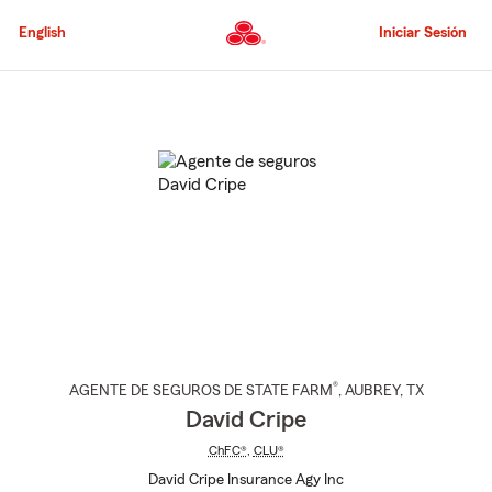
Pasar
al
English
Iniciar Sesión
contenido
principal
Comienzo
del
contenido
principal
®
AGENTE DE SEGUROS DE STATE FARM
,
AUBREY
, TX
David Cripe
ChFC®
,
CLU®
David Cripe Insurance Agy Inc