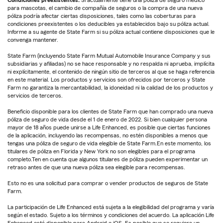
para mascotas, el cambio de compañía de seguros o la compra de una nueva
póliza podría afectar ciertas disposiciones, tales como las coberturas para
condiciones preexistentes o los deducibles ya establecidos bajo su póliza actual.
Informe a su agente de State Farm si su póliza actual contiene disposiciones que le
convenga mantener.
State Farm (incluyendo State Farm Mutual Automobile Insurance Company y sus
subsidiarias y afiliadas) no se hace responsable y no respalda ni aprueba, implícita
ni explícitamente, el contenido de ningún sitio de terceros al que se haga referencia
en este material. Los productos y servicios son ofrecidos por terceros y State
Farm no garantiza la mercantabilidad, la idoneidad ni la calidad de los productos y
servicios de terceros.
Beneficio disponible para los clientes de State Farm que han comprado una nueva
póliza de seguro de vida desde el 1 de enero de 2022. Si bien cualquier persona
mayor de 18 años puede unirse a Life Enhanced, es posible que ciertas funciones
de la aplicación, incluyendo las recompensas, no estén disponibles a menos que
tengas una póliza de seguro de vida elegible de State Farm.En este momento, los
titulares de póliza en Florida y New York no son elegibles para el programa
completo.Ten en cuenta que algunos titulares de póliza pueden experimentar un
retraso antes de que una nueva póliza sea elegible para recompensas.
Esto no es una solicitud para comprar o vender productos de seguros de State
Farm.
La participación de Life Enhanced está sujeta a la elegibilidad del programa y varía
según el estado. Sujeto a los términos y condiciones del acuerdo. La aplicación Life
Enhanced está disponible para Android e iOS. Es posible que se requiera un