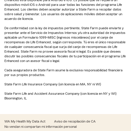
dispositivo móvil iOS o Android para usar todas las funciones del programa Life
Enhanced. Los clientes deben aceptar autorizar a State Farm a recopilar datos
sobre salud y bienestar. Los usuarios de aplicaciones móviles deben aceptar un
acuerdo de licencia.
De conformidad con la ley de impuestos pertinente, State Farm puede enviarte y
presentar ante el Servicio de Impuestos Internos y/u otra autoridad de impuestos
aplicable un Formulario 1099-MISC (ingresos misceláneos) por el canje de
recompensas de Life Enhanced, según corresponda. Tú eres el único responsable
de cualquier consecuencia fiscal que surja del canje de recompensas de Life
Enhanced. State Farm no provee asesoría fiscal ni legal. Es posible que desees
discutir las posibles consecuencias fiscales de tu participación en el programa Life
Enhanced con un asesor fiscal o legal.
Cada aseguradora de State Farm asume la exclusiva responsabilidad financiera
por sus propios productos.
State Farm Life Insurance Company (sin licencia en MA, NY ni WI)
State Farm Life and Accident Assurance Company (con licencia en NY y WI)
Bloomington, IL
WA My Health My Data Act
Aviso de recopilación de CA
No vendan ni compartan mi información personal