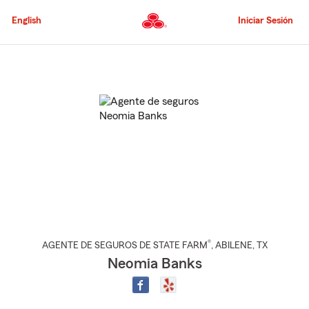
Pasar
al
English
Iniciar Sesión
contenido
principal
Comienzo
del
contenido
principal
®
AGENTE DE SEGUROS DE STATE FARM
,
ABILENE
, TX
Neomia Banks