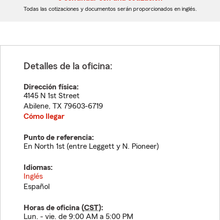
dígitos
dígitos
Todas las cotizaciones y documentos serán proporcionados en inglés.
Detalles de la oficina:
Dirección física:
4145 N 1st Street
Abilene
,
TX
79603-6719
Cómo llegar
Punto de referencia:
En North 1st (entre Leggett y N. Pioneer)
Idiomas:
Inglés
Español
Horas de oficina (
CST
):
Lun. - vie. de 9:00 AM a 5:00 PM