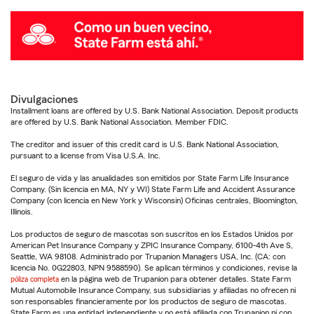
Divulgaciones
Installment loans are offered by U.S. Bank National Association. Deposit products
are offered by U.S. Bank National Association. Member FDIC.
The creditor and issuer of this credit card is U.S. Bank National Association,
pursuant to a license from Visa U.S.A. Inc.
El seguro de vida y las anualidades son emitidos por State Farm Life Insurance
Company. (Sin licencia en MA, NY y WI) State Farm Life and Accident Assurance
Company (con licencia en New York y Wisconsin) Oficinas centrales, Bloomington,
Illinois.
Los productos de seguro de mascotas son suscritos en los Estados Unidos por
American Pet Insurance Company y ZPIC Insurance Company, 6100-4th Ave S,
Seattle, WA 98108. Administrado por Trupanion Managers USA, Inc. (CA: con
licencia No. 0G22803, NPN 9588590). Se aplican términos y condiciones, revise la
póliza completa
en la página web de Trupanion para obtener detalles. State Farm
Mutual Automobile Insurance Company, sus subsidiarias y afiliadas no ofrecen ni
son responsables financieramente por los productos de seguro de mascotas.
State Farm es una entidad independiente y no está afiliada con Trupanion ni con