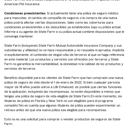
American Pet Insurance.
Condiciones preexistentes:
Si actualmente tiene una póliza de seguro médico
para mascotas, el cambio de compañía de seguros o la compra de una nueva
póliza podría afectar ciertas disposiciones, tales como las coberturas para
condiciones preexistentes o los deducibles ya establecidos bajo su póliza actual.
Informe a su agente de State Farm si su póliza actual contiene disposiciones que le
convenga mantener.
State Farm (incluyendo State Farm Mutual Automobile Insurance Company y sus
subsidiarias y afiliadas) no se hace responsable y no respalda ni aprueba, implícita
ni explícitamente, el contenido de ningún sitio de terceros al que se haga referencia
en este material. Los productos y servicios son ofrecidos por terceros y State
Farm no garantiza la mercantabilidad, la idoneidad ni la calidad de los productos y
servicios de terceros.
Beneficio disponible para los clientes de State Farm que han comprado una nueva
póliza de seguro de vida desde el 1 de enero de 2022. Si bien cualquier persona
mayor de 18 años puede unirse a Life Enhanced, es posible que ciertas funciones
de la aplicación, incluyendo las recompensas, no estén disponibles a menos que
tengas una póliza de seguro de vida elegible de State Farm.En este momento, los
titulares de póliza en Florida y New York no son elegibles para el programa
completo.Ten en cuenta que algunos titulares de póliza pueden experimentar un
retraso antes de que una nueva póliza sea elegible para recompensas.
Esto no es una solicitud para comprar o vender productos de seguros de State
Farm.