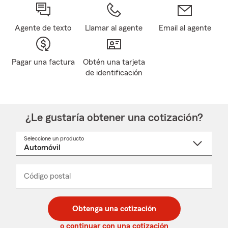
Agente de texto
Llamar al agente
Email al agente
Pagar una factura
Obtén una tarjeta
de identificación
¿Le gustaría obtener una cotización?
Seleccione un producto
Seleccione
un
nombre
de
producto
del
Código postal
Ingresa
Ingresa
_____
menú
un
un
desplegable
código
código
postal
postal
Obtenga una cotización
de
de
5
5
o continuar con una cotización