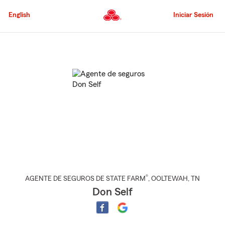
Pasar
al
English
Iniciar Sesión
contenido
principal
Comienzo
del
contenido
principal
®
AGENTE DE SEGUROS DE STATE FARM
,
OOLTEWAH
, TN
Don Self