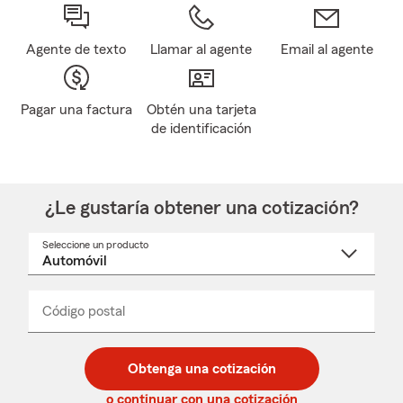
Agente de texto
Llamar al agente
Email al agente
Pagar una factura
Obtén una tarjeta
de identificación
¿Le gustaría obtener una cotización?
Seleccione un producto
Seleccione
un
nombre
de
producto
del
Código postal
Ingresa
Ingresa
_____
menú
un
un
desplegable
código
código
postal
postal
Obtenga una cotización
de
de
5
5
o continuar con una cotización