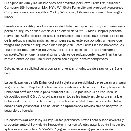
El seguro de vida y las anualidades son emitidos por State Farm Life Insurance
Company. (Sin licencia en MA, NY y WI) State Farm Life and Accident Assurance
Company (con licencia en New York y Wisconsin) Oficinas centrales, Bloomington,
Illinois.
Beneficio disponible para los clientes de State Farm que han comprado una nueva
póliza de seguro de vida desde el 1 de enero de 2022. Si bien cualquier persona
mayor de 18 años puede unirse a Life Enhanced, es posible que ciertas funciones
de la aplicación, incluyendo las recompensas, no estén disponibles a menos que
tengas una póliza de seguro de vida elegible de State Farm.En este momento, los
titulares de póliza en Florida y New York no son elegibles para el programa
completo.Ten en cuenta que algunos titulares de póliza pueden experimentar un
retraso antes de que una nueva póliza sea elegible para recompensas.
Esto no es una solicitud para comprar o vender productos de seguros de State
Farm.
La participación de Life Enhanced está sujeta a la elegibilidad del programa y varía
según el estado. Sujeto a los términos y condiciones del acuerdo. La aplicación Life
Enhanced está disponible para Android e iOS. Es posible que se requiera un
dispositivo móvil iOS o Android para usar todas las funciones del programa Life
Enhanced. Los clientes deben aceptar autorizar a State Farm a recopilar datos
sobre salud y bienestar. Los usuarios de aplicaciones móviles deben aceptar un
acuerdo de licencia.
De conformidad con la ley de impuestos pertinente, State Farm puede enviarte y
presentar ante el Servicio de Impuestos Internos y/u otra autoridad de impuestos
aplicable un Formulario 1099-MISC (ingresos misceláneos) por el canje de