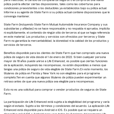
póliza podría afectar ciertas disposiciones, tales como las coberturas para
condiciones preexistentes o los deducibles ya establecidos bajo su póliza actual.
Informe a su agente de State Farm si su póliza actual contiene disposiciones que le
convenga mantener.
State Farm (incluyendo State Farm Mutual Automobile Insurance Company y sus
subsidiarias y afiliadas) no se hace responsable y no respalda ni aprueba, implícita
ni explícitamente, el contenido de ningún sitio de terceros al que se haga referencia
en este material. Los productos y servicios son ofrecidos por terceros y State
Farm no garantiza la mercantabilidad, la idoneidad ni la calidad de los productos y
servicios de terceros.
Beneficio disponible para los clientes de State Farm que han comprado una nueva
póliza de seguro de vida desde el 1 de enero de 2022. Si bien cualquier persona
mayor de 18 años puede unirse a Life Enhanced, es posible que ciertas funciones
de la aplicación, incluyendo las recompensas, no estén disponibles a menos que
tengas una póliza de seguro de vida elegible de State Farm.En este momento, los
titulares de póliza en Florida y New York no son elegibles para el programa
completo.Ten en cuenta que algunos titulares de póliza pueden experimentar un
retraso antes de que una nueva póliza sea elegible para recompensas.
Esto no es una solicitud para comprar o vender productos de seguros de State
Farm.
La participación de Life Enhanced está sujeta a la elegibilidad del programa y varía
según el estado. Sujeto a los términos y condiciones del acuerdo. La aplicación Life
Enhanced está disponible para Android e iOS. Es posible que se requiera un
dispositivo móvil iOS o Android para usar todas las funciones del programa Life