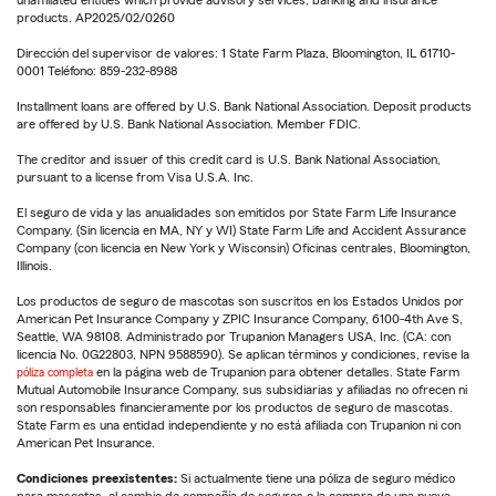
products. AP2025/02/0260
Dirección del supervisor de valores: 1 State Farm Plaza, Bloomington, IL 61710-
0001 Teléfono: 859-232-8988
Installment loans are offered by U.S. Bank National Association. Deposit products
are offered by U.S. Bank National Association. Member FDIC.
The creditor and issuer of this credit card is U.S. Bank National Association,
pursuant to a license from Visa U.S.A. Inc.
El seguro de vida y las anualidades son emitidos por State Farm Life Insurance
Company. (Sin licencia en MA, NY y WI) State Farm Life and Accident Assurance
Company (con licencia en New York y Wisconsin) Oficinas centrales, Bloomington,
Illinois.
Los productos de seguro de mascotas son suscritos en los Estados Unidos por
American Pet Insurance Company y ZPIC Insurance Company, 6100-4th Ave S,
Seattle, WA 98108. Administrado por Trupanion Managers USA, Inc. (CA: con
licencia No. 0G22803, NPN 9588590). Se aplican términos y condiciones, revise la
póliza completa
en la página web de Trupanion para obtener detalles. State Farm
Mutual Automobile Insurance Company, sus subsidiarias y afiliadas no ofrecen ni
son responsables financieramente por los productos de seguro de mascotas.
State Farm es una entidad independiente y no está afiliada con Trupanion ni con
American Pet Insurance.
Condiciones preexistentes:
Si actualmente tiene una póliza de seguro médico
para mascotas, el cambio de compañía de seguros o la compra de una nueva