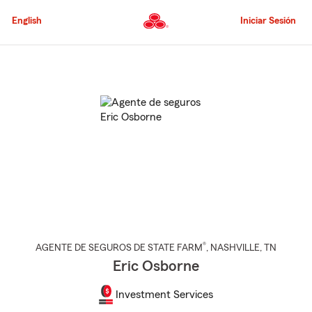
Pasar
al
English
Iniciar Sesión
contenido
principal
Comienzo
del
contenido
principal
®
AGENTE DE SEGUROS DE STATE FARM
,
NASHVILLE
, TN
Eric Osborne
Investment Services