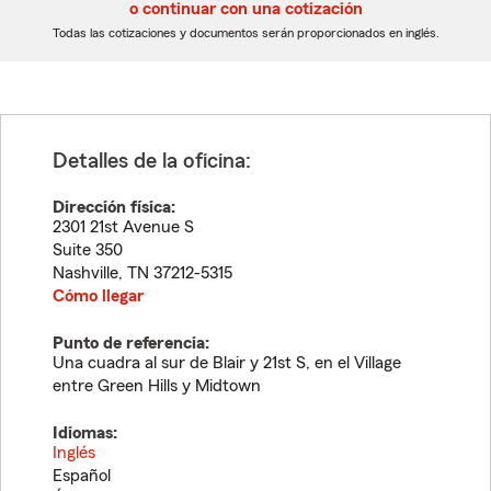
5
5
o continuar con una cotización
dígitos
dígitos
Todas las cotizaciones y documentos serán proporcionados en inglés.
Detalles de la oficina:
Dirección física:
2301 21st Avenue S
Suite 350
Nashville
,
TN
37212-5315
Cómo llegar
Punto de referencia:
Una cuadra al sur de Blair y 21st S, en el Village
entre Green Hills y Midtown
Idiomas:
Inglés
Español