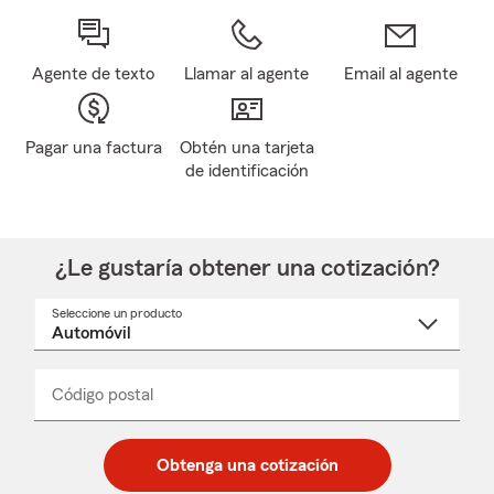
Agente de texto
Llamar al agente
Email al agente
Pagar una factura
Obtén una tarjeta
de identificación
¿Le gustaría obtener una cotización?
Seleccione un producto
Seleccione
un
nombre
de
producto
del
Código postal
Ingresa
Ingresa
_____
menú
un
un
desplegable
código
código
postal
postal
Obtenga una cotización
de
de