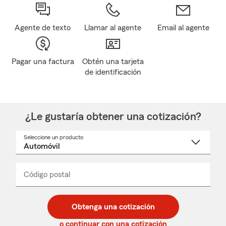
Agente de texto
Llamar al agente
Email al agente
Pagar una factura
Obtén una tarjeta
de identificación
¿Le gustaría obtener una cotización?
Seleccione un producto
Seleccione
un
nombre
de
producto
del
Código postal
Ingresa
Ingresa
_____
menú
un
un
desplegable
código
código
postal
postal
Obtenga una cotización
de
de
5
5
o continuar con una cotización