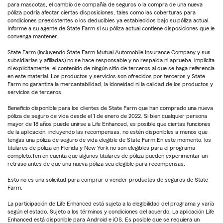
para mascotas, el cambio de compañía de seguros o la compra de una nueva
póliza podría afectar ciertas disposiciones, tales como las coberturas para
condiciones preexistentes o los deducibles ya establecidos bajo su póliza actual.
Informe a su agente de State Farm si su póliza actual contiene disposiciones que le
convenga mantener.
State Farm (incluyendo State Farm Mutual Automobile Insurance Company y sus
subsidiarias y afiliadas) no se hace responsable y no respalda ni aprueba, implícita
ni explícitamente, el contenido de ningún sitio de terceros al que se haga referencia
en este material. Los productos y servicios son ofrecidos por terceros y State
Farm no garantiza la mercantabilidad, la idoneidad ni la calidad de los productos y
servicios de terceros.
Beneficio disponible para los clientes de State Farm que han comprado una nueva
póliza de seguro de vida desde el 1 de enero de 2022. Si bien cualquier persona
mayor de 18 años puede unirse a Life Enhanced, es posible que ciertas funciones
de la aplicación, incluyendo las recompensas, no estén disponibles a menos que
tengas una póliza de seguro de vida elegible de State Farm.En este momento, los
titulares de póliza en Florida y New York no son elegibles para el programa
completo.Ten en cuenta que algunos titulares de póliza pueden experimentar un
retraso antes de que una nueva póliza sea elegible para recompensas.
Esto no es una solicitud para comprar o vender productos de seguros de State
Farm.
La participación de Life Enhanced está sujeta a la elegibilidad del programa y varía
según el estado. Sujeto a los términos y condiciones del acuerdo. La aplicación Life
Enhanced está disponible para Android e iOS. Es posible que se requiera un