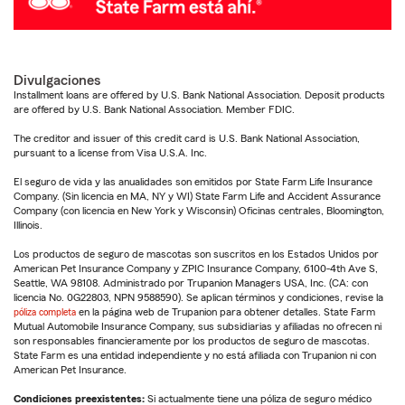
Divulgaciones
Installment loans are offered by U.S. Bank National Association. Deposit products
are offered by U.S. Bank National Association. Member FDIC.
The creditor and issuer of this credit card is U.S. Bank National Association,
pursuant to a license from Visa U.S.A. Inc.
El seguro de vida y las anualidades son emitidos por State Farm Life Insurance
Company. (Sin licencia en MA, NY y WI) State Farm Life and Accident Assurance
Company (con licencia en New York y Wisconsin) Oficinas centrales, Bloomington,
Illinois.
Los productos de seguro de mascotas son suscritos en los Estados Unidos por
American Pet Insurance Company y ZPIC Insurance Company, 6100-4th Ave S,
Seattle, WA 98108. Administrado por Trupanion Managers USA, Inc. (CA: con
licencia No. 0G22803, NPN 9588590). Se aplican términos y condiciones, revise la
póliza completa
en la página web de Trupanion para obtener detalles. State Farm
Mutual Automobile Insurance Company, sus subsidiarias y afiliadas no ofrecen ni
son responsables financieramente por los productos de seguro de mascotas.
State Farm es una entidad independiente y no está afiliada con Trupanion ni con
American Pet Insurance.
Condiciones preexistentes:
Si actualmente tiene una póliza de seguro médico