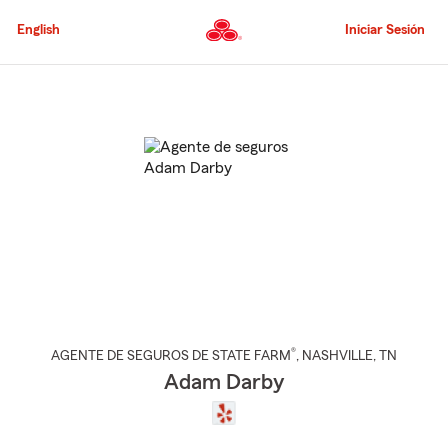
Pasar
al
English
Iniciar Sesión
contenido
principal
Comienzo
del
contenido
principal
®
AGENTE DE SEGUROS DE STATE FARM
,
NASHVILLE
, TN
Adam Darby