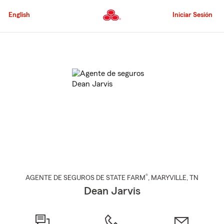
Pasar
al
English
Iniciar Sesión
contenido
principal
Comienzo
del
contenido
principal
®
AGENTE DE SEGUROS DE STATE FARM
,
MARYVILLE
, TN
Dean Jarvis