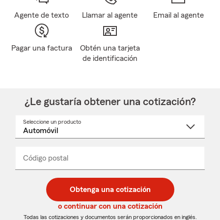
Agente de texto
Llamar al agente
Email al agente
Pagar una factura
Obtén una tarjeta
de identificación
¿Le gustaría obtener una cotización?
Seleccione un producto
Seleccione
un
nombre
de
producto
del
Código postal
Ingresa
Ingresa
_____
menú
un
un
desplegable
código
código
postal
postal
Obtenga una cotización
de
de
5
5
o continuar con una cotización
dígitos
dígitos
Todas las cotizaciones y documentos serán proporcionados en inglés.