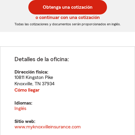
postal
postal
Obtenga una cotización
de
de
5
5
o continuar con una cotización
dígitos
dígitos
Todas las cotizaciones y documentos serán proporcionados en inglés.
Detalles de la oficina:
Dirección física:
10811 Kingston Pike
Knoxville
,
TN
37934
Cómo llegar
Idiomas:
Inglés
Sitio web:
www.myknoxvilleinsurance.com