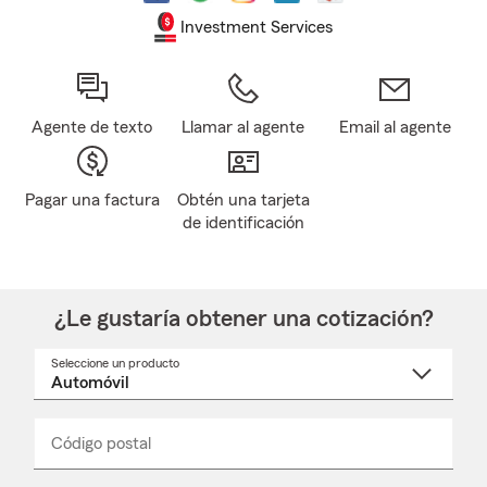
Investment Services
Agente de texto
Llamar al agente
Email al agente
Pagar una factura
Obtén una tarjeta
de identificación
¿Le gustaría obtener una cotización?
Seleccione un producto
Seleccione
un
nombre
de
producto
del
Código postal
Ingresa
Ingresa
_____
menú
un
un
desplegable
código
código