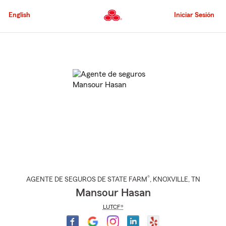
Pasar
al
English
Iniciar Sesión
contenido
principal
Comienzo
del
contenido
principal
®
AGENTE DE SEGUROS DE STATE FARM
,
KNOXVILLE
, TN
Mansour Hasan
LUTCF®