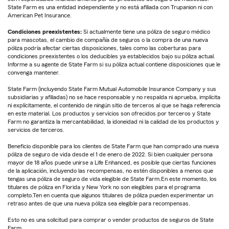
State Farm es una entidad independiente y no está afiliada con Trupanion ni con
American Pet Insurance.
Condiciones preexistentes:
Si actualmente tiene una póliza de seguro médico
para mascotas, el cambio de compañía de seguros o la compra de una nueva
póliza podría afectar ciertas disposiciones, tales como las coberturas para
condiciones preexistentes o los deducibles ya establecidos bajo su póliza actual.
Informe a su agente de State Farm si su póliza actual contiene disposiciones que le
convenga mantener.
State Farm (incluyendo State Farm Mutual Automobile Insurance Company y sus
subsidiarias y afiliadas) no se hace responsable y no respalda ni aprueba, implícita
ni explícitamente, el contenido de ningún sitio de terceros al que se haga referencia
en este material. Los productos y servicios son ofrecidos por terceros y State
Farm no garantiza la mercantabilidad, la idoneidad ni la calidad de los productos y
servicios de terceros.
Beneficio disponible para los clientes de State Farm que han comprado una nueva
póliza de seguro de vida desde el 1 de enero de 2022. Si bien cualquier persona
mayor de 18 años puede unirse a Life Enhanced, es posible que ciertas funciones
de la aplicación, incluyendo las recompensas, no estén disponibles a menos que
tengas una póliza de seguro de vida elegible de State Farm.En este momento, los
titulares de póliza en Florida y New York no son elegibles para el programa
completo.Ten en cuenta que algunos titulares de póliza pueden experimentar un
retraso antes de que una nueva póliza sea elegible para recompensas.
Esto no es una solicitud para comprar o vender productos de seguros de State
Farm.