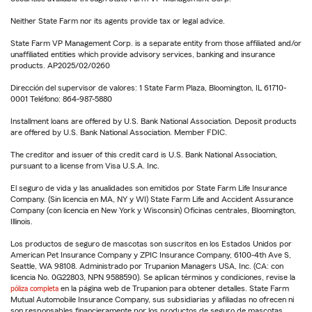
Neither State Farm nor its agents provide tax or legal advice.
State Farm VP Management Corp. is a separate entity from those affiliated and/or
unaffiliated entities which provide advisory services, banking and insurance
products. AP2025/02/0260
Dirección del supervisor de valores: 1 State Farm Plaza, Bloomington, IL 61710-
0001 Teléfono: 864-987-5880
Installment loans are offered by U.S. Bank National Association. Deposit products
are offered by U.S. Bank National Association. Member FDIC.
The creditor and issuer of this credit card is U.S. Bank National Association,
pursuant to a license from Visa U.S.A. Inc.
El seguro de vida y las anualidades son emitidos por State Farm Life Insurance
Company. (Sin licencia en MA, NY y WI) State Farm Life and Accident Assurance
Company (con licencia en New York y Wisconsin) Oficinas centrales, Bloomington,
Illinois.
Los productos de seguro de mascotas son suscritos en los Estados Unidos por
American Pet Insurance Company y ZPIC Insurance Company, 6100-4th Ave S,
Seattle, WA 98108. Administrado por Trupanion Managers USA, Inc. (CA: con
licencia No. 0G22803, NPN 9588590). Se aplican términos y condiciones, revise la
póliza completa
en la página web de Trupanion para obtener detalles. State Farm
Mutual Automobile Insurance Company, sus subsidiarias y afiliadas no ofrecen ni
son responsables financieramente por los productos de seguro de mascotas.