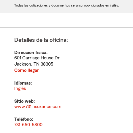
dígitos
dígitos
Todas las cotizaciones y documentos serán proporcionados en inglés.
Detalles de la oficina:
Dirección física:
601 Carriage House Dr
Jackson
,
TN
38305
Cómo llegar
Idiomas:
Inglés
Sitio web:
www.731insurance.com
Teléfono:
731-660-6800