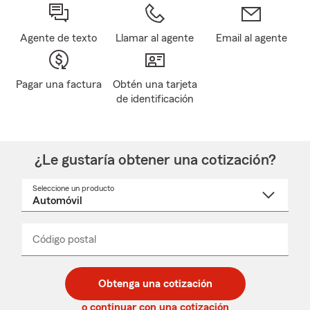
Agente de texto
Llamar al agente
Email al agente
Pagar una factura
Obtén una tarjeta
de identificación
¿Le gustaría obtener una cotización?
Seleccione un producto
Seleccione
un
nombre
de
producto
del
Código postal
Ingresa
Ingresa
_____
menú
un
un
desplegable
código
código
postal
postal
Obtenga una cotización
de
de
5
5
o continuar con una cotización