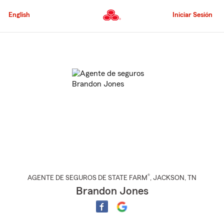
Pasar
al
English
Iniciar Sesión
contenido
principal
Comienzo
del
contenido
principal
®
AGENTE DE SEGUROS DE STATE FARM
,
JACKSON
, TN
Brandon Jones