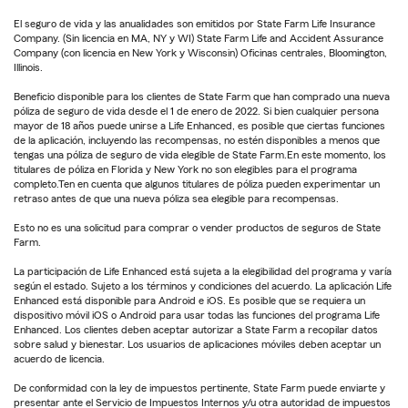
El seguro de vida y las anualidades son emitidos por State Farm Life Insurance
Company. (Sin licencia en MA, NY y WI) State Farm Life and Accident Assurance
Company (con licencia en New York y Wisconsin) Oficinas centrales, Bloomington,
Illinois.
Beneficio disponible para los clientes de State Farm que han comprado una nueva
póliza de seguro de vida desde el 1 de enero de 2022. Si bien cualquier persona
mayor de 18 años puede unirse a Life Enhanced, es posible que ciertas funciones
de la aplicación, incluyendo las recompensas, no estén disponibles a menos que
tengas una póliza de seguro de vida elegible de State Farm.En este momento, los
titulares de póliza en Florida y New York no son elegibles para el programa
completo.Ten en cuenta que algunos titulares de póliza pueden experimentar un
retraso antes de que una nueva póliza sea elegible para recompensas.
Esto no es una solicitud para comprar o vender productos de seguros de State
Farm.
La participación de Life Enhanced está sujeta a la elegibilidad del programa y varía
según el estado. Sujeto a los términos y condiciones del acuerdo. La aplicación Life
Enhanced está disponible para Android e iOS. Es posible que se requiera un
dispositivo móvil iOS o Android para usar todas las funciones del programa Life
Enhanced. Los clientes deben aceptar autorizar a State Farm a recopilar datos
sobre salud y bienestar. Los usuarios de aplicaciones móviles deben aceptar un
acuerdo de licencia.
De conformidad con la ley de impuestos pertinente, State Farm puede enviarte y
presentar ante el Servicio de Impuestos Internos y/u otra autoridad de impuestos