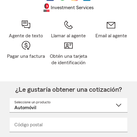
Investment Services
Agente de texto
Llamar al agente
Email al agente
Pagar una factura
Obtén una tarjeta
de identificación
¿Le gustaría obtener una cotización?
Seleccione un producto
Seleccione
un
nombre
de
producto
del
Código postal
Ingresa
Ingresa
_____
menú
un
un
desplegable
código
código