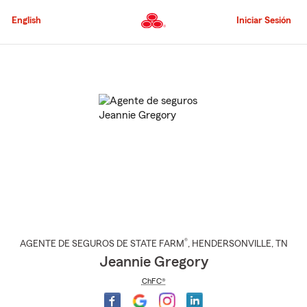
Pasar
al
English
Iniciar Sesión
contenido
principal
Comienzo
del
contenido
principal
®
AGENTE DE SEGUROS DE STATE FARM
,
HENDERSONVILLE
, TN
Jeannie Gregory
ChFC®