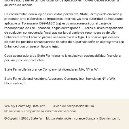
sobre salud y bienestar. Los usuarios de aplicaciones móviles deben aceptar un
acuerdo de licencia.
De conformidad con la ley de impuestos pertinente, State Farm puede enviarte y
presentar ante el Servicio de Impuestos Internos y/u otra autoridad de impuestos
aplicable un Formulario 1099-MISC (ingresos misceláneos) por el canje de
recompensas de Life Enhanced, según corresponda. Tú eres el único responsable
de cualquier consecuencia fiscal que surja del canje de recompensas de Life
Enhanced. State Farm no provee asesoría fiscal ni legal. Es posible que desees
discutir las posibles consecuencias fiscales de tu participación en el programa Life
Enhanced con un asesor fiscal o legal.
Cada aseguradora de State Farm asume la exclusiva responsabilidad financiera
por sus propios productos.
State Farm Life Insurance Company (sin licencia en MA, NY ni WI)
State Farm Life and Accident Assurance Company (con licencia en NY y WI)
Bloomington, IL
WA My Health My Data Act
Aviso de recopilación de CA
No vendan ni compartan mi información personal
© Copyright
2026
, State Farm Mutual Automobile Insurance Company, Bloomington, IL