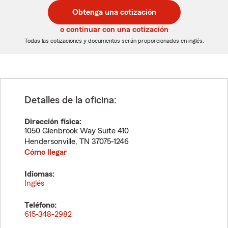
postal
postal
Obtenga una cotización
de
de
5
5
o continuar con una cotización
dígitos
dígitos
Todas las cotizaciones y documentos serán proporcionados en inglés.
Detalles de la oficina:
Dirección física:
1050 Glenbrook Way Suite 410
Hendersonville
,
TN
37075-1246
Cómo llegar
Idiomas:
Inglés
Teléfono:
615-348-2982