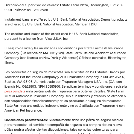
Dirección del supervisor de valores: 1 State Farm Plaza, Bloomington, IL 61710-
0001 Teléfono: 859-232-8988
Installment loans are offered by U.S. Bank National Association. Deposit products
are offered by U.S. Bank National Association. Member FDIC.
The creditor and issuer of this credit card is U.S. Bank National Association,
pursuant to a license from Visa U.S.A. Inc.
El seguro de vida y las anualidades son emitidos por State Farm Life Insurance
Company. (Sin licencia en MA, NY y WI) State Farm Life and Accident Assurance
Company (con licencia en New York y Wisconsin) Oficinas centrales, Bloomington,
Illinois.
Los productos de seguro de mascotas son suscritos en los Estados Unidos por
American Pet Insurance Company y ZPIC Insurance Company, 6100-4th Ave S,
Seattle, WA 98108. Administrado por Trupanion Managers USA, Inc. (CA: con
licencia No. 0G22803, NPN 9588590). Se aplican términos y condiciones, revise la
póliza completa
en la página web de Trupanion para obtener detalles. State Farm
Mutual Automobile Insurance Company, sus subsidiarias y afiliadas no ofrecen ni
son responsables financieramente por los productos de seguro de mascotas.
State Farm es una entidad independiente y no está afiliada con Trupanion ni con
American Pet Insurance.
Condiciones preexistentes:
Si actualmente tiene una póliza de seguro médico
para mascotas, el cambio de compañía de seguros o la compra de una nueva
póliza podría afectar ciertas disposiciones, tales como las coberturas para