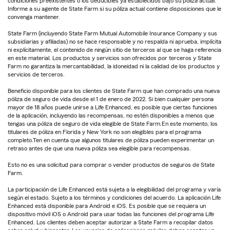
condiciones preexistentes o los deducibles ya establecidos bajo su póliza actual.
Informe a su agente de State Farm si su póliza actual contiene disposiciones que le
convenga mantener.
State Farm (incluyendo State Farm Mutual Automobile Insurance Company y sus
subsidiarias y afiliadas) no se hace responsable y no respalda ni aprueba, implícita
ni explícitamente, el contenido de ningún sitio de terceros al que se haga referencia
en este material. Los productos y servicios son ofrecidos por terceros y State
Farm no garantiza la mercantabilidad, la idoneidad ni la calidad de los productos y
servicios de terceros.
Beneficio disponible para los clientes de State Farm que han comprado una nueva
póliza de seguro de vida desde el 1 de enero de 2022. Si bien cualquier persona
mayor de 18 años puede unirse a Life Enhanced, es posible que ciertas funciones
de la aplicación, incluyendo las recompensas, no estén disponibles a menos que
tengas una póliza de seguro de vida elegible de State Farm.En este momento, los
titulares de póliza en Florida y New York no son elegibles para el programa
completo.Ten en cuenta que algunos titulares de póliza pueden experimentar un
retraso antes de que una nueva póliza sea elegible para recompensas.
Esto no es una solicitud para comprar o vender productos de seguros de State
Farm.
La participación de Life Enhanced está sujeta a la elegibilidad del programa y varía
según el estado. Sujeto a los términos y condiciones del acuerdo. La aplicación Life
Enhanced está disponible para Android e iOS. Es posible que se requiera un
dispositivo móvil iOS o Android para usar todas las funciones del programa Life
Enhanced. Los clientes deben aceptar autorizar a State Farm a recopilar datos