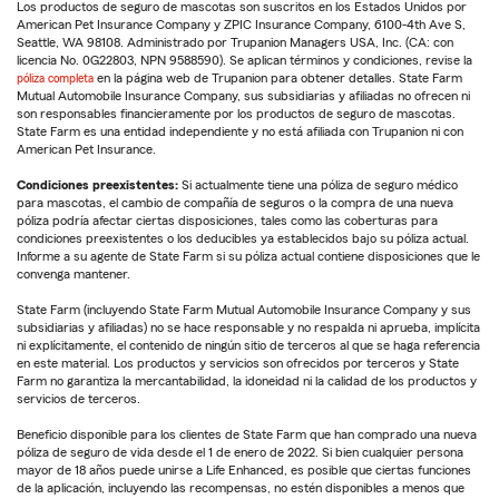
Los productos de seguro de mascotas son suscritos en los Estados Unidos por
American Pet Insurance Company y ZPIC Insurance Company, 6100-4th Ave S,
Seattle, WA 98108. Administrado por Trupanion Managers USA, Inc. (CA: con
licencia No. 0G22803, NPN 9588590). Se aplican términos y condiciones, revise la
póliza completa
en la página web de Trupanion para obtener detalles. State Farm
Mutual Automobile Insurance Company, sus subsidiarias y afiliadas no ofrecen ni
son responsables financieramente por los productos de seguro de mascotas.
State Farm es una entidad independiente y no está afiliada con Trupanion ni con
American Pet Insurance.
Condiciones preexistentes:
Si actualmente tiene una póliza de seguro médico
para mascotas, el cambio de compañía de seguros o la compra de una nueva
póliza podría afectar ciertas disposiciones, tales como las coberturas para
condiciones preexistentes o los deducibles ya establecidos bajo su póliza actual.
Informe a su agente de State Farm si su póliza actual contiene disposiciones que le
convenga mantener.
State Farm (incluyendo State Farm Mutual Automobile Insurance Company y sus
subsidiarias y afiliadas) no se hace responsable y no respalda ni aprueba, implícita
ni explícitamente, el contenido de ningún sitio de terceros al que se haga referencia
en este material. Los productos y servicios son ofrecidos por terceros y State
Farm no garantiza la mercantabilidad, la idoneidad ni la calidad de los productos y
servicios de terceros.
Beneficio disponible para los clientes de State Farm que han comprado una nueva
póliza de seguro de vida desde el 1 de enero de 2022. Si bien cualquier persona
mayor de 18 años puede unirse a Life Enhanced, es posible que ciertas funciones
de la aplicación, incluyendo las recompensas, no estén disponibles a menos que