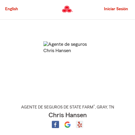
Pasar
al
English
Iniciar Sesión
contenido
principal
Comienzo
del
contenido
principal
®
AGENTE DE SEGUROS DE STATE FARM
,
GRAY
, TN
Chris Hansen