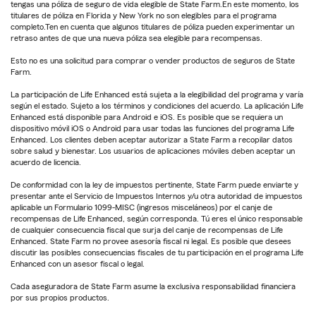
tengas una póliza de seguro de vida elegible de State Farm.En este momento, los
titulares de póliza en Florida y New York no son elegibles para el programa
completo.Ten en cuenta que algunos titulares de póliza pueden experimentar un
retraso antes de que una nueva póliza sea elegible para recompensas.
Esto no es una solicitud para comprar o vender productos de seguros de State
Farm.
La participación de Life Enhanced está sujeta a la elegibilidad del programa y varía
según el estado. Sujeto a los términos y condiciones del acuerdo. La aplicación Life
Enhanced está disponible para Android e iOS. Es posible que se requiera un
dispositivo móvil iOS o Android para usar todas las funciones del programa Life
Enhanced. Los clientes deben aceptar autorizar a State Farm a recopilar datos
sobre salud y bienestar. Los usuarios de aplicaciones móviles deben aceptar un
acuerdo de licencia.
De conformidad con la ley de impuestos pertinente, State Farm puede enviarte y
presentar ante el Servicio de Impuestos Internos y/u otra autoridad de impuestos
aplicable un Formulario 1099-MISC (ingresos misceláneos) por el canje de
recompensas de Life Enhanced, según corresponda. Tú eres el único responsable
de cualquier consecuencia fiscal que surja del canje de recompensas de Life
Enhanced. State Farm no provee asesoría fiscal ni legal. Es posible que desees
discutir las posibles consecuencias fiscales de tu participación en el programa Life
Enhanced con un asesor fiscal o legal.
Cada aseguradora de State Farm asume la exclusiva responsabilidad financiera
por sus propios productos.