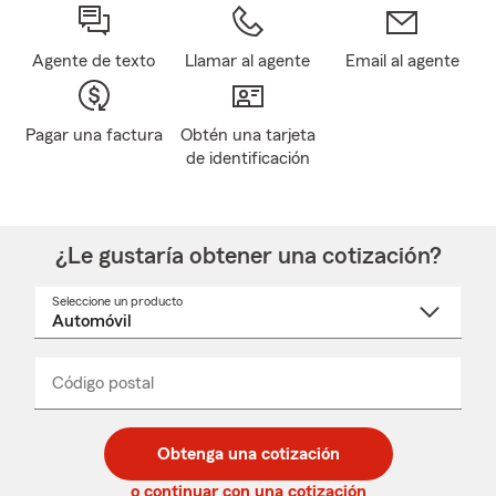
Agente de texto
Llamar al agente
Email al agente
Pagar una factura
Obtén una tarjeta
de identificación
¿Le gustaría obtener una cotización?
Seleccione un producto
Seleccione
un
nombre
de
producto
del
Código postal
Ingresa
Ingresa
_____
menú
un
un
desplegable
código
código
postal
postal
Obtenga una cotización
de
de
5
5
o continuar con una cotización