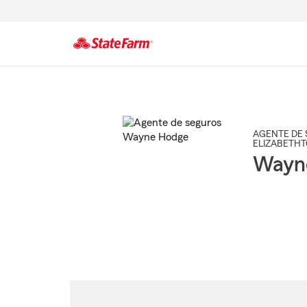
Comienzo
del
contenido
principal
AGENTE DE 
ELIZABETH
Wayn