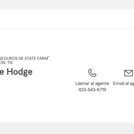
Pasar
al
contenido
principal
®
SEGUROS DE STATE FARM
,
TON
, TN
e Hodge
Llamar al agente
Email al a
423-543-6719