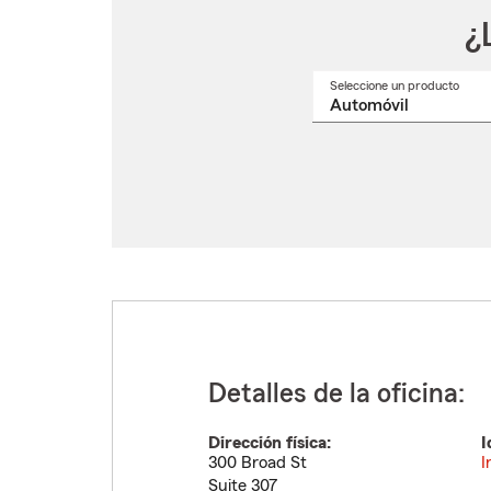
¿
Seleccione un producto
Selec
un
nomb
de
produ
del
menú
despl
Detalles de la oficina:
Dirección física:
I
300 Broad St
I
Suite 307