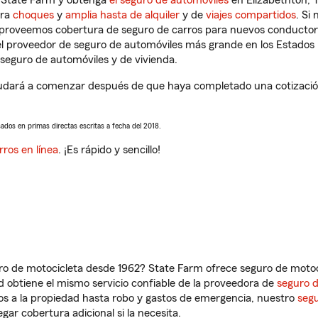
n State Farm y obtenga
el seguro de automóviles
en Elizabethton, 
tra
choques
y
amplia hasta de alquiler
y de
viajes compartidos
. Si
s proveemos cobertura de seguro de carros para nuevos conductores
l proveedor de seguro de automóviles más grande en los Estados
seguro de automóviles y de vivienda.
dará a comenzar después de que haya completado una cotización 
sados en primas directas escritas a fecha del 2018.
rros en línea
. ¡Es rápido y sencillo!
ro de motocicleta desde 1962? State Farm ofrece seguro de motoci
 obtiene el mismo servicio confiable de la proveedora de
seguro 
os a la propiedad hasta robo y gastos de emergencia, nuestro
segu
gar cobertura adicional si la necesita.