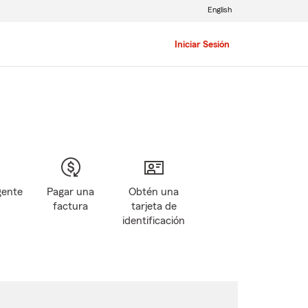
English
Iniciar Sesión
gente
Pagar una
Obtén una
factura
tarjeta de
identificación