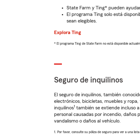
State Farm y Ting* pueden ayudarl
El programa Ting solo está disponib
sean elegibles.
Explora Ting
* El programa Ting de State Farm no está disponible actua
Seguro de inquilinos
El seguro de inquilinos, también conoc
electrónicos, bicicletas, muebles y ropa
1
inquilinos
también se extiende incluso a
personal causadas por incendio, daños p
vandalismo o daños al vehículo.
1. Por favor, consulte su póliza de seguro para ver a una list