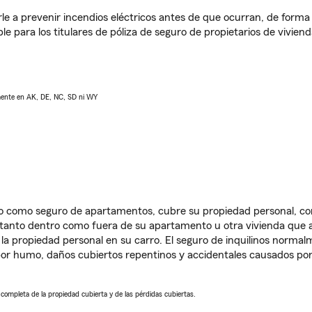
e a prevenir incendios eléctricos antes de que ocurran, de forma 
le para los titulares de póliza de seguro de propietarios de vivie
lmente en AK, DE, NC, SD ni WY
ido como seguro de apartamentos, cubre su propiedad personal, c
, tanto dentro como fuera de su apartamento u otra vivienda que a
 la propiedad personal en su carro. El seguro de inquilinos norma
or humo, daños cubiertos repentinos y accidentales causados por
a completa de la propiedad cubierta y de las pérdidas cubiertas.