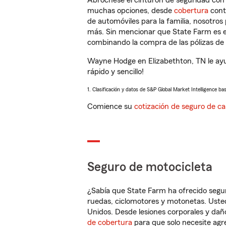
Abróchese el cinturón de seguridad co
muchas opciones, desde
cobertura
con
de automóviles para la familia, nosotro
más. Sin mencionar que State Farm es e
combinando la compra de las pólizas de 
Wayne Hodge en Elizabethton, TN le ayu
rápido y sencillo!
1. Clasificación y datos de S&P Global Market Intelligence ba
Comience su
cotización de seguro de ca
Seguro de motocicleta
¿Sabía que State Farm ha ofrecido segu
ruedas, ciclomotores y motonetas. Usted
Unidos. Desde lesiones corporales y dañ
de cobertura
para que solo necesite agre