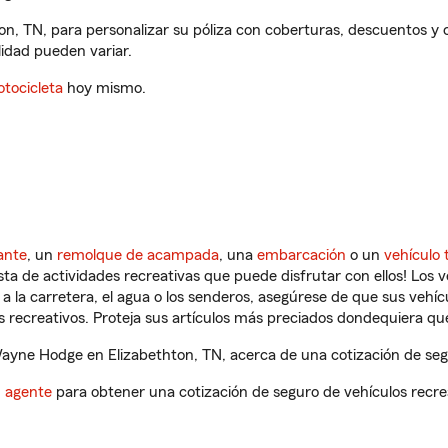
n, TN, para personalizar su póliza con coberturas, descuentos y
ilidad pueden variar.
tocicleta
hoy mismo.
ante
, un
remolque de acampada
, una
embarcación
o un
vehículo 
ista de actividades recreativas que puede disfrutar con ellos! Los 
a la carretera, el agua o los senderos, asegúrese de que sus vehí
 recreativos. Proteja sus artículos más preciados dondequiera qu
yne Hodge en Elizabethton, TN, acerca de una cotización de segu
n agente
para obtener una cotización de seguro de vehículos recre