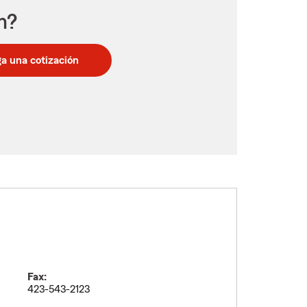
n?
a una cotización
Fax:
423-543-2123