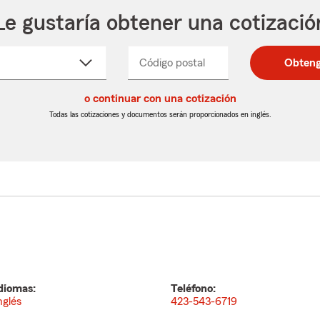
Le gustaría obtener una cotizació
cione
Código postal
Ingresa
Ingresa
Obteng
_____
un
un
re
código
código
cto
o continuar con una cotización
postal
postal
de
de
Todas las cotizaciones y documentos serán proporcionados en inglés.
egable
5
5
dígitos
dígitos
diomas:
Teléfono:
nglés
423-543-6719