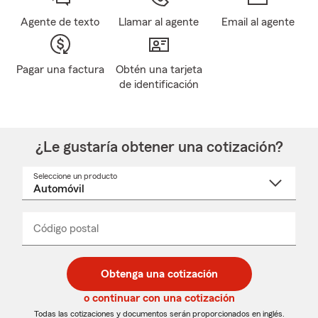
Agente de texto
Llamar al agente
Email al agente
Pagar una factura
Obtén una tarjeta
de identificación
¿Le gustaría obtener una cotización?
Seleccione un producto
Seleccione
un
nombre
de
producto
del
Código postal
Ingresa
Ingresa
_____
menú
un
un
desplegable
código
código
postal
postal
Obtenga una cotización
de
de
5
5
o continuar con una cotización
dígitos
dígitos
Todas las cotizaciones y documentos serán proporcionados en inglés.