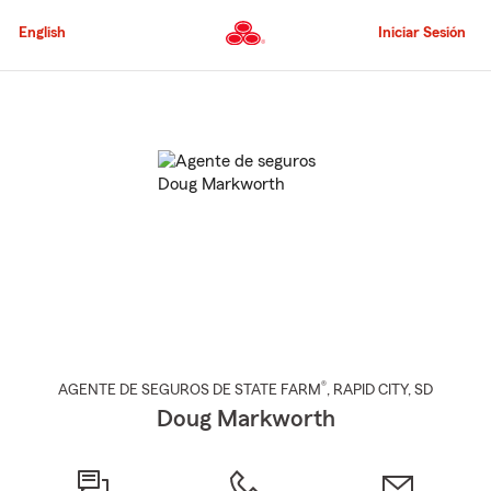
Pasar
al
English
Iniciar Sesión
contenido
principal
Comienzo
del
contenido
principal
®
AGENTE DE SEGUROS DE STATE FARM
,
RAPID CITY
, SD
Doug Markworth