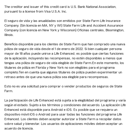
The creditor and issuer of this credit card is U.S. Bank National Association,
pursuant to a license from Visa U.S.A. Inc.
El seguro de vida y las anualidades son emitidos por State Farm Life Insurance
Company. (Sin licencia en MA, NY y WI) State Farm Life and Accident Assurance
Company (con licencia en New York y Wisconsin) Oficinas centrales, Bloomington,
Illinois.
Beneficio disponible para los clientes de State Farm que han comprado una nueva
póliza de seguro de vida desde el 1 de enero de 2022. Si bien cualquier persona
mayor de 18 años puede unirse a Life Enhanced, es posible que ciertas funciones
de la aplicación, incluyendo las recompensas, no estén disponibles a menos que
tengas una póliza de seguro de vida elegible de State Farm.En este momento, los
titulares de póliza en Florida y New York no son elegibles para el programa
completo.Ten en cuenta que algunos titulares de póliza pueden experimentar un
retraso antes de que una nueva póliza sea elegible para recompensas.
Esto no es una solicitud para comprar o vender productos de seguros de State
Farm.
La participación de Life Enhanced está sujeta a la elegibilidad del programa y varía
según el estado. Sujeto a los términos y condiciones del acuerdo. La aplicación Life
Enhanced está disponible para Android e iOS. Es posible que se requiera un
dispositivo móvil iOS o Android para usar todas las funciones del programa Life
Enhanced. Los clientes deben aceptar autorizar a State Farm a recopilar datos
sobre salud y bienestar. Los usuarios de aplicaciones móviles deben aceptar un
acuerdo de licencia.