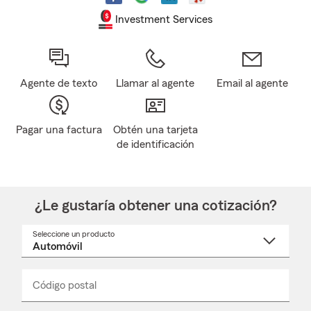
Investment Services
Agente de texto
Llamar al agente
Email al agente
Pagar una factura
Obtén una tarjeta
de identificación
¿Le gustaría obtener una cotización?
Seleccione un producto
Seleccione
un
nombre
de
producto
del
Código postal
Ingresa
Ingresa
_____
menú
un
un
desplegable
código
código