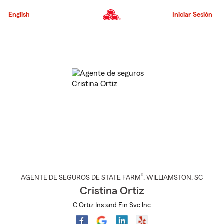
Pasar
al
English
Iniciar Sesión
contenido
principal
Comienzo
del
contenido
principal
®
AGENTE DE SEGUROS DE STATE FARM
,
WILLIAMSTON
, SC
Cristina Ortiz
C Ortiz Ins and Fin Svc Inc