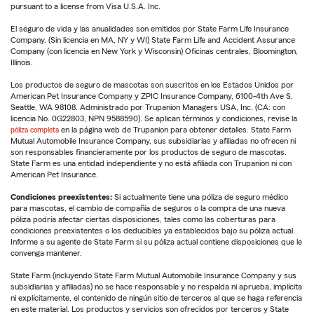
pursuant to a license from Visa U.S.A. Inc.
El seguro de vida y las anualidades son emitidos por State Farm Life Insurance
Company. (Sin licencia en MA, NY y WI) State Farm Life and Accident Assurance
Company (con licencia en New York y Wisconsin) Oficinas centrales, Bloomington,
Illinois.
Los productos de seguro de mascotas son suscritos en los Estados Unidos por
American Pet Insurance Company y ZPIC Insurance Company, 6100-4th Ave S,
Seattle, WA 98108. Administrado por Trupanion Managers USA, Inc. (CA: con
licencia No. 0G22803, NPN 9588590). Se aplican términos y condiciones, revise la
póliza completa
en la página web de Trupanion para obtener detalles. State Farm
Mutual Automobile Insurance Company, sus subsidiarias y afiliadas no ofrecen ni
son responsables financieramente por los productos de seguro de mascotas.
State Farm es una entidad independiente y no está afiliada con Trupanion ni con
American Pet Insurance.
Condiciones preexistentes:
Si actualmente tiene una póliza de seguro médico
para mascotas, el cambio de compañía de seguros o la compra de una nueva
póliza podría afectar ciertas disposiciones, tales como las coberturas para
condiciones preexistentes o los deducibles ya establecidos bajo su póliza actual.
Informe a su agente de State Farm si su póliza actual contiene disposiciones que le
convenga mantener.
State Farm (incluyendo State Farm Mutual Automobile Insurance Company y sus
subsidiarias y afiliadas) no se hace responsable y no respalda ni aprueba, implícita
ni explícitamente, el contenido de ningún sitio de terceros al que se haga referencia
en este material. Los productos y servicios son ofrecidos por terceros y State