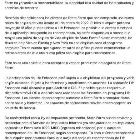
Farm no garantiza la mercantabilidad, la idoneidad ni la calidad de los productos y
servicios de terceros.
Beneficio disponible para los clientes de State Farm que han comprado una nueva
póliza de seguro de vida desde el 1 de enero de 2022. Si bien cualquier persona
mayor de 18 años puede unirse a Life Enhanced, es posible que ciertas funciones
de la aplicación, incluyendo las recompensas, no estén disponibles a menos que
tengas una póliza de seguro de vida elegible de State Farm.En este momento, los
titulares de póliza en Florida y New York no son elegibles para el programa
completo.Ten en cuenta que algunos titulares de póliza pueden experimentar un
retraso antes de que una nueva póliza sea elegible para recompensas.
Esto no es una solicitud para comprar o vender productos de seguros de State
Farm.
La participación de Life Enhanced está sujeta a la elegibilidad del programa y varía
según el estado. Sujeto a los términos y condiciones del acuerdo. La aplicación Life
Enhanced está disponible para Android e iOS. Es posible que se requiera un
dispositivo móvil iOS o Android para usar todas las funciones del programa Life
Enhanced. Los clientes deben aceptar autorizar a State Farm a recopilar datos
sobre salud y bienestar. Los usuarios de aplicaciones móviles deben aceptar un
acuerdo de licencia.
De conformidad con la ley de impuestos pertinente, State Farm puede enviarte y
presentar ante el Servicio de Impuestos Internos y/u otra autoridad de impuestos
aplicable un Formulario 1099-MISC (ingresos misceláneos) por el canje de
recompensas de Life Enhanced, según corresponda. Tú eres el único responsable
de cualquier consecuencia fiscal que surja del canje de recompensas de Life