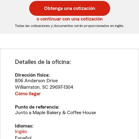
postal
postal
Obtenga una cotización
de
de
5
5
o continuar con una cotización
dígitos
dígitos
Todas las cotizaciones y documentos serán proporcionados en inglés.
Detalles de la oficina:
Dirección física:
806 Anderson Drive
Williamston
,
SC
29697-1304
Cómo llegar
Punto de referencia:
Junto a Maple Bakery & Coffee House
Idiomas:
Inglés
Español