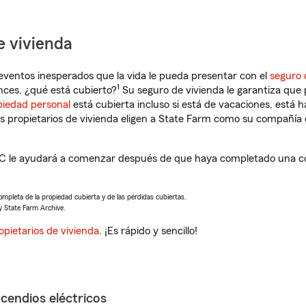
e vivienda
eventos inesperados que la vida le pueda presentar con el
seguro 
1
ces, ¿qué está cubierto?
Su seguro de vivienda le garantiza que 
piedad personal
está cubierta incluso si está de vacaciones, está h
propietarios de vivienda eligen a State Farm como su compañía 
SC le ayudará a comenzar después de que haya completado una cot
completa de la propiedad cubierta y de las pérdidas cubiertas.
y State Farm Archive.
opietarios de vivienda
. ¡Es rápido y sencillo!
ncendios eléctricos