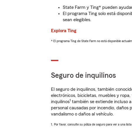
State Farm y Ting* pueden ayudarl
El programa Ting solo está disponib
sean elegibles.
Explora Ting
* El programa Ting de State Farm no está disponible actua
Seguro de inquilinos
El seguro de inquilinos, también conoc
electrónicos, bicicletas, muebles y ropa
1
inquilinos
también se extiende incluso a
personal causadas por incendio, daños p
vandalismo o daños al vehículo.
1. Por favor, consulte su póliza de seguro para ver a una list