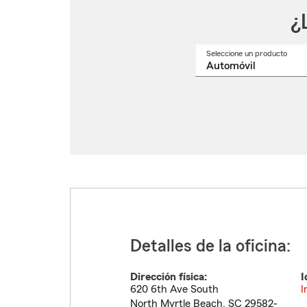
¿
Seleccione un producto
Selec
un
nomb
de
produ
del
menú
despl
Detalles de la oficina:
Dirección física:
I
620 6th Ave South
I
North Myrtle Beach
,
SC
29582-