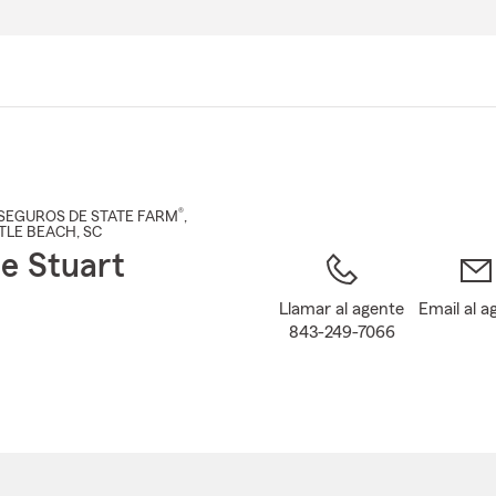
Pasar
al
contenido
principal
®
SEGUROS DE STATE FARM
,
TLE BEACH
, SC
ie Stuart
Llamar al agente
Email al a
843-249-7066