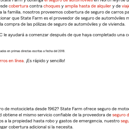
n State Farm y obtenga
el seguro de automóviles
en North Myrtle B
desde
cobertura
contra
choques
y
amplia hasta de alquiler
y de
via
a la familia, nosotros proveemos cobertura de seguro de carros p
ncionar que State Farm es el proveedor de seguro de automóviles 
a compra de las pólizas de seguro de automóviles y de vivienda.
SC le ayudará a comenzar después de que haya completado una cot
sados en primas directas escritas a fecha del 2018.
rros en línea
. ¡Es rápido y sencillo!
ro de motocicleta desde 1962? State Farm ofrece seguro de motoci
 obtiene el mismo servicio confiable de la proveedora de
seguro 
os a la propiedad hasta robo y gastos de emergencia, nuestro
segu
gar cobertura adicional si la necesita.