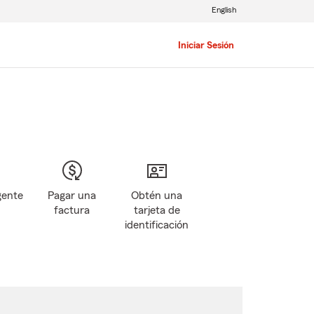
English
Iniciar Sesión
gente
Pagar una
Obtén una
factura
tarjeta de
identificación