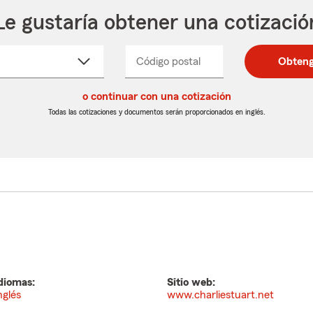
Le gustaría obtener una cotizació
cione
Código postal
Ingresa
Ingresa
Obteng
_____
un
un
re
código
código
cto
o continuar con una cotización
postal
postal
de
de
Todas las cotizaciones y documentos serán proporcionados en inglés.
egable
5
5
dígitos
dígitos
diomas:
Sitio web:
nglés
www.charliestuart.net