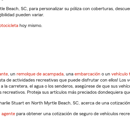
tle Beach, SC, para personalizar su póliza con coberturas, desc
gibilidad pueden variar.
tocicleta
hoy mismo.
ante
, un
remolque de acampada
, una
embarcación
o un
vehículo 
ista de actividades recreativas que puede disfrutar con ellos! Los 
a la carretera, el agua o los senderos, asegúrese de que sus vehí
 recreativos. Proteja sus artículos más preciados dondequiera qu
rlie Stuart en North Myrtle Beach, SC, acerca de una cotización 
n agente
para obtener una cotización de seguro de vehículos recre