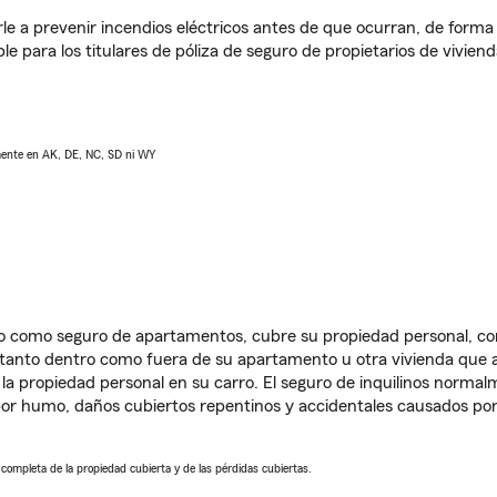
e a prevenir incendios eléctricos antes de que ocurran, de forma 
le para los titulares de póliza de seguro de propietarios de vivie
lmente en AK, DE, NC, SD ni WY
ido como seguro de apartamentos, cubre su propiedad personal, c
, tanto dentro como fuera de su apartamento u otra vivienda que a
 la propiedad personal en su carro. El seguro de inquilinos norma
or humo, daños cubiertos repentinos y accidentales causados por
a completa de la propiedad cubierta y de las pérdidas cubiertas.