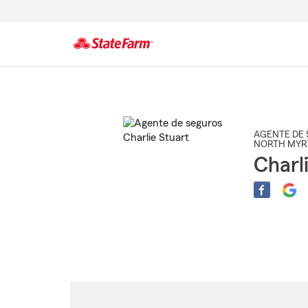
Comienzo
del
contenido
principal
AGENTE DE 
NORTH MYR
Charl