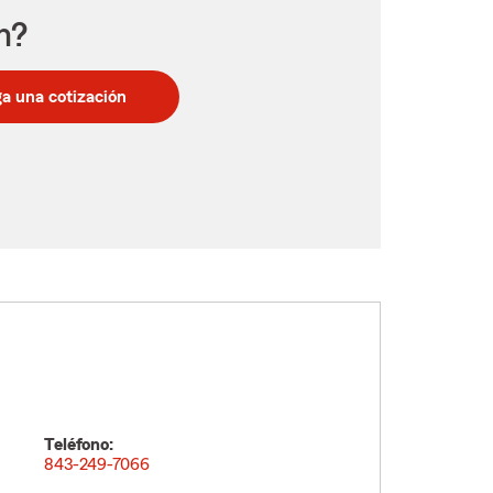
n?
a una cotización
Teléfono:
843-249-7066