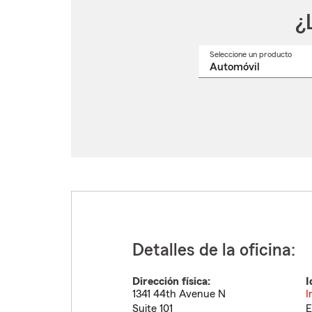
¿
Seleccione un producto
Selec
un
nomb
de
produ
del
menú
despl
Detalles de la oficina:
Dirección física:
I
1341 44th Avenue N
I
Suite 101
E