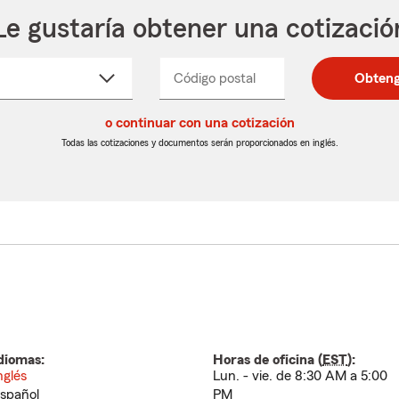
Le gustaría obtener una cotizació
cione
Código postal
Ingresa
Ingresa
Obteng
_____
un
un
re
código
código
cto
o continuar con una cotización
postal
postal
de
de
Todas las cotizaciones y documentos serán proporcionados en inglés.
egable
5
5
dígitos
dígitos
diomas:
Horas de oficina (
EST
):
nglés
Lun. - vie. de 8:30 AM a 5:00
spañol
PM