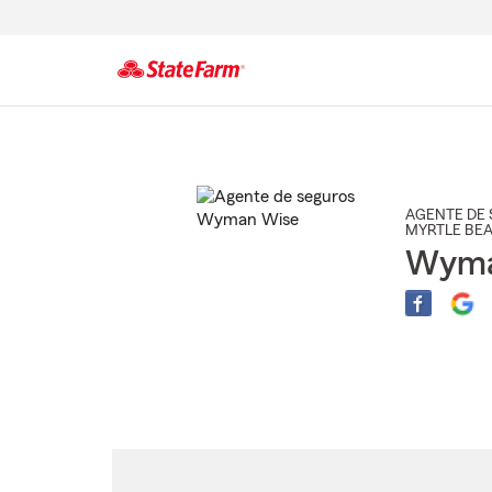
Comienzo
del
contenido
principal
AGENTE DE 
MYRTLE BE
Wyma