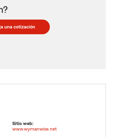
n?
a una cotización
Sitio web:
www.wymanwise.net