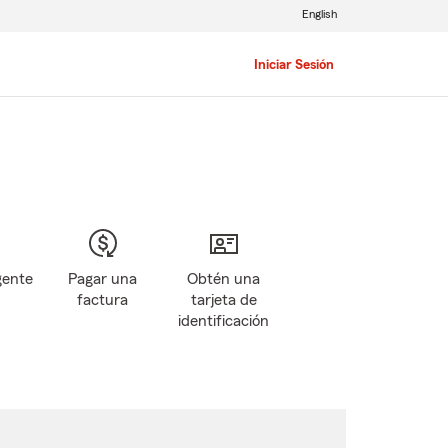
English
Iniciar Sesión
gente
Pagar una
Obtén una
factura
tarjeta de
identificación