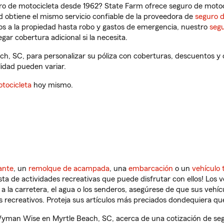
ro de motocicleta desde 1962? State Farm ofrece seguro de motoci
 obtiene el mismo servicio confiable de la proveedora de
seguro 
os a la propiedad hasta robo y gastos de emergencia, nuestro
segu
gar cobertura adicional si la necesita.
, SC, para personalizar su póliza con coberturas, descuentos y
ilidad pueden variar.
tocicleta
hoy mismo.
ante
, un
remolque de acampada
, una
embarcación
o un
vehículo 
ista de actividades recreativas que puede disfrutar con ellos! Los 
a la carretera, el agua o los senderos, asegúrese de que sus vehí
 recreativos. Proteja sus artículos más preciados dondequiera qu
man Wise en Myrtle Beach, SC, acerca de una cotización de segu