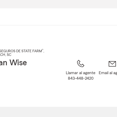
Pasar
al
contenido
principal
®
SEGUROS DE STATE FARM
,
ACH
, SC
n Wise
Llamar al agente
Email al a
843-448-2420