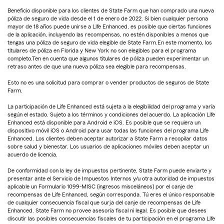
Beneficio disponible para los clientes de State Farm que han comprado una nueva
póliza de seguro de vida desde el 1 de enero de 2022. Si bien cualquier persona
mayor de 18 años puede unirse a Life Enhanced, es posible que ciertas funciones
de la aplicación, incluyendo las recompensas, no estén disponibles a menos que
tengas una póliza de seguro de vida elegible de State Farm.En este momento, los
titulares de póliza en Florida y New York no son elegibles para el programa
completo.Ten en cuenta que algunos titulares de póliza pueden experimentar un
retraso antes de que una nueva póliza sea elegible para recompensas.
Esto no es una solicitud para comprar o vender productos de seguros de State
Farm.
La participación de Life Enhanced está sujeta a la elegibilidad del programa y varía
según el estado. Sujeto a los términos y condiciones del acuerdo. La aplicación Life
Enhanced está disponible para Android e iOS. Es posible que se requiera un
dispositivo móvil iOS o Android para usar todas las funciones del programa Life
Enhanced. Los clientes deben aceptar autorizar a State Farm a recopilar datos
sobre salud y bienestar. Los usuarios de aplicaciones móviles deben aceptar un
acuerdo de licencia.
De conformidad con la ley de impuestos pertinente, State Farm puede enviarte y
presentar ante el Servicio de Impuestos Internos y/u otra autoridad de impuestos
aplicable un Formulario 1099-MISC (ingresos misceláneos) por el canje de
recompensas de Life Enhanced, según corresponda. Tú eres el único responsable
de cualquier consecuencia fiscal que surja del canje de recompensas de Life
Enhanced. State Farm no provee asesoría fiscal ni legal. Es posible que desees
discutir las posibles consecuencias fiscales de tu participación en el programa Life