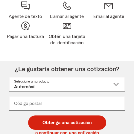
Agente de texto
Llamar al agente
Email al agente
Pagar una factura
Obtén una tarjeta
de identificación
¿Le gustaría obtener una cotización?
Seleccione un producto
Seleccione
un
nombre
de
producto
del
Código postal
Ingresa
Ingresa
_____
menú
un
un
desplegable
código
código
postal
postal
Obtenga una cotización
de
de
5
5
o continuar con una cotización