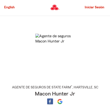
Pasar
al
English
Iniciar Sesión
contenido
principal
Comienzo
del
contenido
principal
®
AGENTE DE SEGUROS DE STATE FARM
,
HARTSVILLE
, SC
Macon Hunter Jr