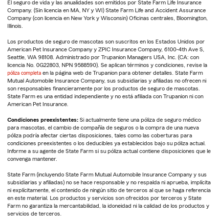
El seguro de vida y las anualidades son emitidos por State Farm Life Insurance
Company. (Sin licencia en MA, NY y WI) State Farm Life and Accident Assurance
Company (con licencia en New York y Wisconsin) Oficinas centrales, Bloomington,
Illinois.
Los productos de seguro de mascotas son suscritos en los Estados Unidos por
American Pet Insurance Company y ZPIC Insurance Company, 6100-4th Ave S,
Seattle, WA 98108. Administrado por Trupanion Managers USA, Inc. (CA: con
licencia No. 0G22803, NPN 9588590). Se aplican términos y condiciones, revise la
póliza completa
en la página web de Trupanion para obtener detalles. State Farm
Mutual Automobile Insurance Company, sus subsidiarias y afiliadas no ofrecen ni
son responsables financieramente por los productos de seguro de mascotas.
State Farm es una entidad independiente y no está afiliada con Trupanion ni con
American Pet Insurance.
Condiciones preexistentes:
Si actualmente tiene una póliza de seguro médico
para mascotas, el cambio de compañía de seguros o la compra de una nueva
póliza podría afectar ciertas disposiciones, tales como las coberturas para
condiciones preexistentes o los deducibles ya establecidos bajo su póliza actual.
Informe a su agente de State Farm si su póliza actual contiene disposiciones que le
convenga mantener.
State Farm (incluyendo State Farm Mutual Automobile Insurance Company y sus
subsidiarias y afiliadas) no se hace responsable y no respalda ni aprueba, implícita
ni explícitamente, el contenido de ningún sitio de terceros al que se haga referencia
en este material. Los productos y servicios son ofrecidos por terceros y State
Farm no garantiza la mercantabilidad, la idoneidad ni la calidad de los productos y
servicios de terceros.